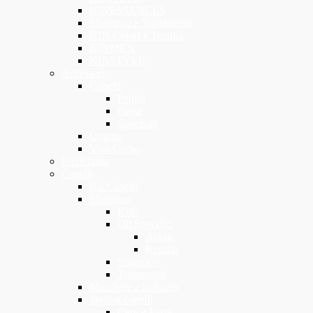
KINESSENCES
Shampoo e Trattamenti
KIN Colori e Tecnici
KINMEN
KINSTYLE
Accessori
Capelli
Pettini
Piega
Spazzole
Unghie
Viso Corpo
Predefinita
Capelli
Kit Capelli
Shampoo
Kids
Oli Specifici
Argan
Keratin
Shampoo
Trattamenti
Maschere e balsamo
Styling capelli
Cere e Paste