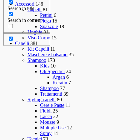
Accessori
146
Search in title
Capelli
81
Pettini
6
Search in content
Piega
15
Spazzole
18
Unghie
31
Viso Corpo
15
Capelli
381
Kit Capelli
11
Maschere e balsamo
35
Shampoo
173
Kids
10
Oli Specifici
24
Argan
6
Keratin
7
Shampoo
77
Trattamenti
39
Styling capelli
80
Cere e Paste
11
Fluidi
25
Lacca
22
Mousse
9
Multiple Use
12
Spray
14
Tecnici
73