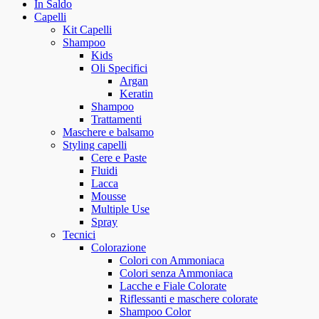
In Saldo
Capelli
Kit Capelli
Shampoo
Kids
Oli Specifici
Argan
Keratin
Shampoo
Trattamenti
Maschere e balsamo
Styling capelli
Cere e Paste
Fluidi
Lacca
Mousse
Multiple Use
Spray
Tecnici
Colorazione
Colori con Ammoniaca
Colori senza Ammoniaca
Lacche e Fiale Colorate
Riflessanti e maschere colorate
Shampoo Color