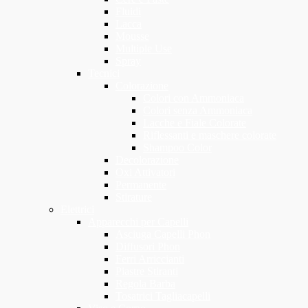
Fluidi
Lacca
Mousse
Multiple Use
Spray
Tecnici
Colorazione
Colori con Ammoniaca
Colori senza Ammoniaca
Lacche e Fiale Colorate
Riflessanti e maschere colorate
Shampoo Color
Decolorazione
Oxi Attivatori
Permanente
Stirature
Elettrici
Apparecchi per Capelli
Asciuga Capelli Phon
Diffusori Phon
Ferri Arriccianti
Piastre Stiranti
Regola Barba
Tosatrici Tagliacapelli