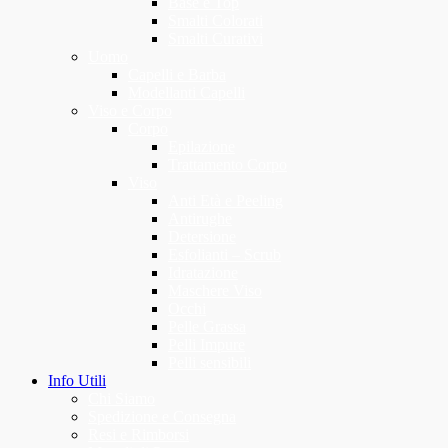
Base e Top
Smalti Colorati
Smalti Curativi
Uomo
Capelli e Barba
Modellanti Capelli
Viso e Corpo
Corpo
Epilazione
Trattamento Corpo
Viso
Anti Età e Peeling
Antirughe
Detersione
Esfolianti – Scrub
Idratazione
Maschere Viso
Occhi
Pelle Grassa
Pelli Impure
Pelli sensibili
Info Utili
Chi Siamo
Spedizione e Consegna
Resi e Rimborsi