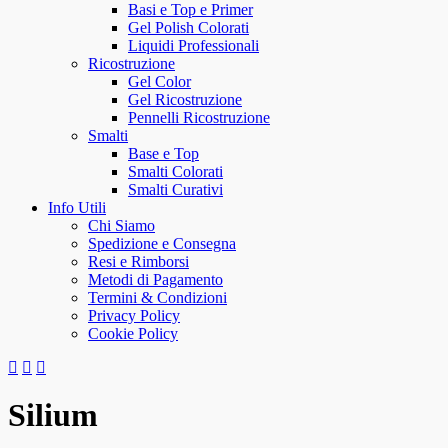
Basi e Top e Primer
Gel Polish Colorati
Liquidi Professionali
Ricostruzione
Gel Color
Gel Ricostruzione
Pennelli Ricostruzione
Smalti
Base e Top
Smalti Colorati
Smalti Curativi
Info Utili
Chi Siamo
Spedizione e Consegna
Resi e Rimborsi
Metodi di Pagamento
Termini & Condizioni
Privacy Policy
Cookie Policy
Silium