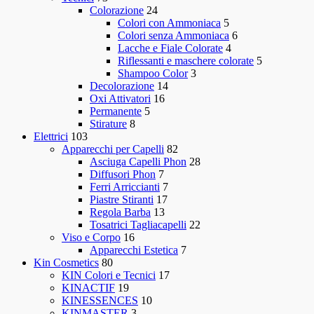
Colorazione
24
Colori con Ammoniaca
5
Colori senza Ammoniaca
6
Lacche e Fiale Colorate
4
Riflessanti e maschere colorate
5
Shampoo Color
3
Decolorazione
14
Oxi Attivatori
16
Permanente
5
Stirature
8
Elettrici
103
Apparecchi per Capelli
82
Asciuga Capelli Phon
28
Diffusori Phon
7
Ferri Arriccianti
7
Piastre Stiranti
17
Regola Barba
13
Tosatrici Tagliacapelli
22
Viso e Corpo
16
Apparecchi Estetica
7
Kin Cosmetics
80
KIN Colori e Tecnici
17
KINACTIF
19
KINESSENCES
10
KINMASTER
3