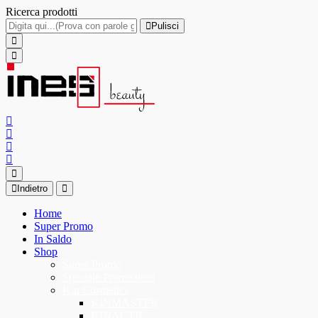
Ricerca prodotti
Pulisci
Indietro
Home
Super Promo
In Saldo
Shop
Super Promo
Speciale Promozioni
Kin Cosmetics
KINMASTER
KINACTIF