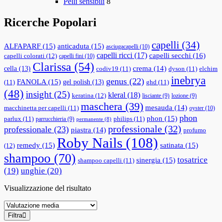
Pelli sensibili
8
Ricerche Popolari
capelli
(34)
ALFAPARF
(15)
anticaduta
(15)
asciugacapelli
(10)
capelli ricci
(17)
capelli secchi
(16)
capelli colorati
(12)
capelli fini
(10)
Clarissa
(54)
cella
(13)
crema
(14)
codiv19
(11)
dyson
(11)
elchim
inebrya
genus
(22)
FANOLA
(15)
gel polish
(13)
(11)
ghd
(11)
(48)
insight
(25)
kleral
(18)
keratina
(12)
lisciante
(9)
lozione
(9)
maschera
(39)
mesauda
(14)
macchinetta per capelli
(11)
oyster
(10)
phon
phon
(15)
parlux
(11)
philips
(11)
parrucchieria
(9)
permanente
(8)
professionale
(32)
professionale
(23)
piastra
(14)
profumo
Roby Nails
(108)
remedy
(15)
satinata
(15)
(12)
shampoo
(70)
tosatrice
sinergia
(15)
shampoo capelli
(11)
(19)
unghie
(20)
Visualizzazione del risultato
Filtra