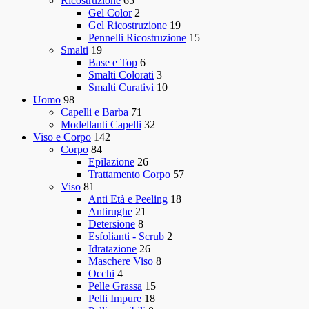
Ricostruzione
65
Gel Color
2
Gel Ricostruzione
19
Pennelli Ricostruzione
15
Smalti
19
Base e Top
6
Smalti Colorati
3
Smalti Curativi
10
Uomo
98
Capelli e Barba
71
Modellanti Capelli
32
Viso e Corpo
142
Corpo
84
Epilazione
26
Trattamento Corpo
57
Viso
81
Anti Età e Peeling
18
Antirughe
21
Detersione
8
Esfolianti - Scrub
2
Idratazione
26
Maschere Viso
8
Occhi
4
Pelle Grassa
15
Pelli Impure
18