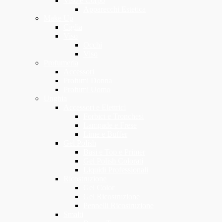
Viso e Corpo
Apparecchi Estetica
Make Up
Ciglia
Viso
Occhi
Viso
Profumeria
Accessori
Profumi Donna
Profumi Uomo
Unghia
Accessori e Elettrici
Forbici e Tronchesi
Lampade e Frese
Lime e Buffer
Gel Polish
Basi e Top e Primer
Gel Polish Colorati
Liquidi Professionali
Ricostruzione
Gel Color
Gel Ricostruzione
Pennelli Ricostruzione
Smalti