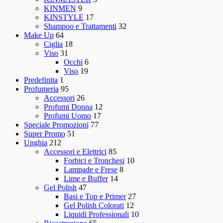
KINMEN
9
KINSTYLE
17
Shampoo e Trattamenti
32
Make Up
64
Ciglia
18
Viso
31
Occhi
6
Viso
19
Predefinita
1
Profumeria
95
Accessori
26
Profumi Donna
12
Profumi Uomo
17
Speciale Promozioni
77
Super Promo
51
Unghia
212
Accessori e Elettrici
85
Forbici e Tronchesi
10
Lampade e Frese
8
Lime e Buffer
14
Gel Polish
47
Basi e Top e Primer
27
Gel Polish Colorati
12
Liquidi Professionali
10