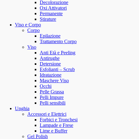
Decolorazione
Oxi Attivatori
Permanente
Stirature
Viso e Corpo
Corpo
Epilazione
Trattamento Corpo
Viso
Anti Età e Peeling
Antirughe
Detersione
Esfolianti – Scrub
Idratazione
Maschere Viso
Occhi
Pelle Grassa
Pelli Impure
Pelli sensibili
Unghia
Accessori e Elettrici
Forbici e Tronchesi
Lampade e Frese
Lime e Buffer
Gel Polish