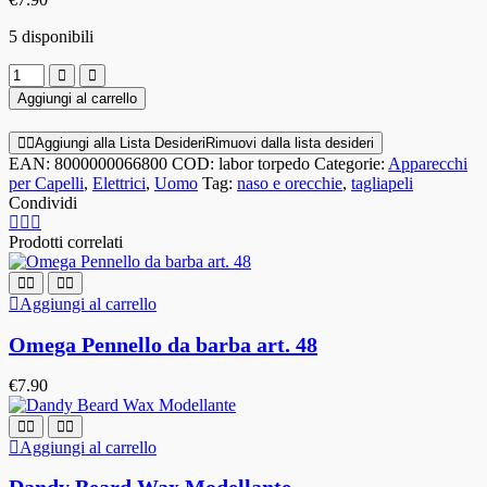
5 disponibili
Aggiungi al carrello
Aggiungi alla Lista Desideri
Rimuovi dalla lista desideri
EAN:
8000000066800
COD:
labor torpedo
Categorie:
Apparecchi
per Capelli
,
Elettrici
,
Uomo
Tag:
naso e orecchie
,
tagliapeli
Condividi
Prodotti correlati
Aggiungi al carrello
Omega Pennello da barba art. 48
€
7.90
Aggiungi al carrello