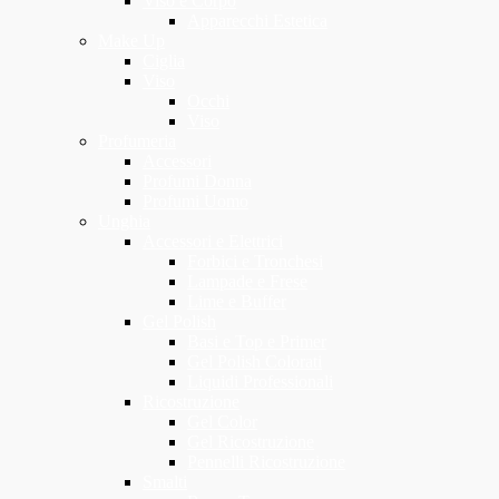
Viso e Corpo
Apparecchi Estetica
Make Up
Ciglia
Viso
Occhi
Viso
Profumeria
Accessori
Profumi Donna
Profumi Uomo
Unghia
Accessori e Elettrici
Forbici e Tronchesi
Lampade e Frese
Lime e Buffer
Gel Polish
Basi e Top e Primer
Gel Polish Colorati
Liquidi Professionali
Ricostruzione
Gel Color
Gel Ricostruzione
Pennelli Ricostruzione
Smalti