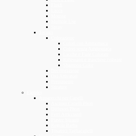
Fluidi
Lacca
Mousse
Multiple Use
Spray
Tecnici
Colorazione
Colori con Ammoniaca
Colori senza Ammoniaca
Lacche e Fiale Colorate
Riflessanti e maschere colorate
Shampoo Color
Decolorazione
Oxi Attivatori
Permanente
Stirature
Elettrici
Apparecchi per Capelli
Asciuga Capelli Phon
Diffusori Phon
Ferri Arriccianti
Piastre Stiranti
Regola Barba
Tosatrici Tagliacapelli