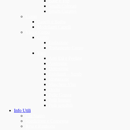
Base e Top
Smalti Colorati
Smalti Curativi
Uomo
Capelli e Barba
Modellanti Capelli
Viso e Corpo
Corpo
Epilazione
Trattamento Corpo
Viso
Anti Età e Peeling
Antirughe
Detersione
Esfolianti – Scrub
Idratazione
Maschere Viso
Occhi
Pelle Grassa
Pelli Impure
Pelli sensibili
Info Utili
Chi Siamo
Spedizione e Consegna
Resi e Rimborsi