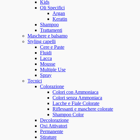
Kids
Oli Specifici
Argan
Keratin
Shampoo
Trattamenti
Maschere e balsamo
Styling capelli
Cere e Paste
Fluidi
Lacca
Mousse
Multiple Use
Spray
Tecnici
Colorazione
Colori con Ammoniaca
Colori senza Ammoniaca
Lacche e Fiale Colorate
Riflessanti e maschere colorate
Shampoo Color
Decolorazione
Oxi Attivatori
Permanente
Stirature