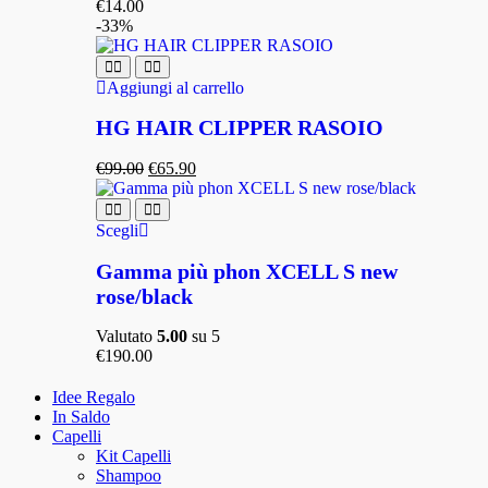
€
14.00
-33%
Aggiungi al carrello
HG HAIR CLIPPER RASOIO
€
99.00
€
65.90
Scegli
Gamma più phon XCELL S new
rose/black
Valutato
5.00
su 5
€
190.00
Idee Regalo
In Saldo
Capelli
Kit Capelli
Shampoo