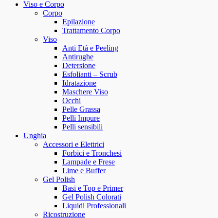
Viso e Corpo
Corpo
Epilazione
Trattamento Corpo
Viso
Anti Età e Peeling
Antirughe
Detersione
Esfolianti – Scrub
Idratazione
Maschere Viso
Occhi
Pelle Grassa
Pelli Impure
Pelli sensibili
Unghia
Accessori e Elettrici
Forbici e Tronchesi
Lampade e Frese
Lime e Buffer
Gel Polish
Basi e Top e Primer
Gel Polish Colorati
Liquidi Professionali
Ricostruzione