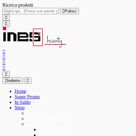
Ricerca prodotti
Pulisci
Indietro
Home
Super Promo
In Saldo
Shop
Super Promo
Speciale Promozioni
Kin Cosmetics
KINMASTER
KINACTIF