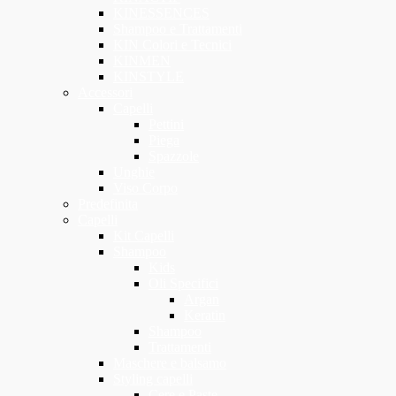
KINESSENCES
Shampoo e Trattamenti
KIN Colori e Tecnici
KINMEN
KINSTYLE
Accessori
Capelli
Pettini
Piega
Spazzole
Unghie
Viso Corpo
Predefinita
Capelli
Kit Capelli
Shampoo
Kids
Oli Specifici
Argan
Keratin
Shampoo
Trattamenti
Maschere e balsamo
Styling capelli
Cere e Paste