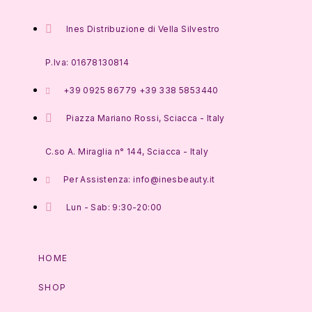
Ines Distribuzione di Vella Silvestro
P.Iva: 01678130814
+39 0925 86779 +39 338 5853440
Piazza Mariano Rossi, Sciacca - Italy
C.so A. Miraglia n° 144, Sciacca - Italy
Per Assistenza: info@inesbeauty.it
Lun - Sab: 9:30-20:00
HOME
SHOP