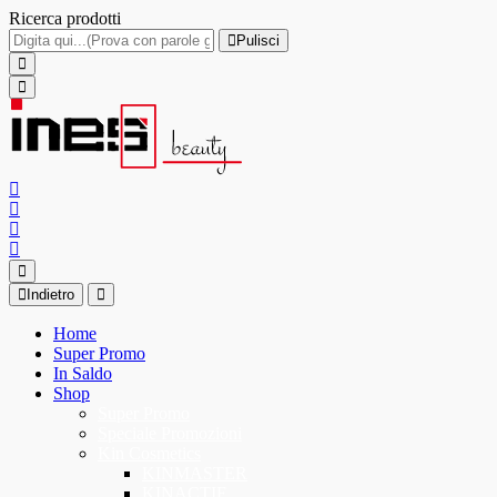
Ricerca prodotti
Pulisci
Indietro
Home
Super Promo
In Saldo
Shop
Super Promo
Speciale Promozioni
Kin Cosmetics
KINMASTER
KINACTIF