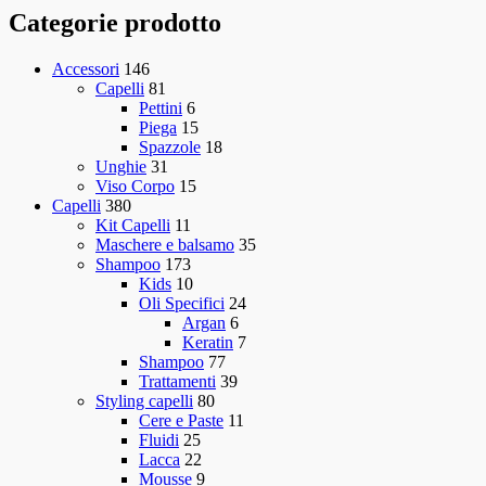
Categorie prodotto
Accessori
146
Capelli
81
Pettini
6
Piega
15
Spazzole
18
Unghie
31
Viso Corpo
15
Capelli
380
Kit Capelli
11
Maschere e balsamo
35
Shampoo
173
Kids
10
Oli Specifici
24
Argan
6
Keratin
7
Shampoo
77
Trattamenti
39
Styling capelli
80
Cere e Paste
11
Fluidi
25
Lacca
22
Mousse
9