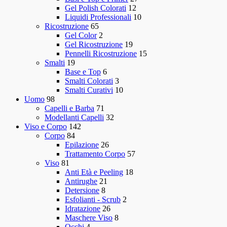
Gel Polish Colorati
12
Liquidi Professionali
10
Ricostruzione
65
Gel Color
2
Gel Ricostruzione
19
Pennelli Ricostruzione
15
Smalti
19
Base e Top
6
Smalti Colorati
3
Smalti Curativi
10
Uomo
98
Capelli e Barba
71
Modellanti Capelli
32
Viso e Corpo
142
Corpo
84
Epilazione
26
Trattamento Corpo
57
Viso
81
Anti Età e Peeling
18
Antirughe
21
Detersione
8
Esfolianti - Scrub
2
Idratazione
26
Maschere Viso
8
Occhi
4