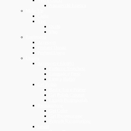
Viso e Corpo
Apparecchi Estetica
Make Up
Ciglia
Viso
Occhi
Viso
Profumeria
Accessori
Profumi Donna
Profumi Uomo
Unghia
Accessori e Elettrici
Forbici e Tronchesi
Lampade e Frese
Lime e Buffer
Gel Polish
Basi e Top e Primer
Gel Polish Colorati
Liquidi Professionali
Ricostruzione
Gel Color
Gel Ricostruzione
Pennelli Ricostruzione
Smalti