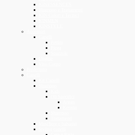
KINESSENCES
Shampoo e Trattamenti
KIN Colori e Tecnici
KINMEN
KINSTYLE
Accessori
Capelli
Pettini
Piega
Spazzole
Unghie
Viso Corpo
Predefinita
Capelli
Kit Capelli
Shampoo
Kids
Oli Specifici
Argan
Keratin
Shampoo
Trattamenti
Maschere e balsamo
Styling capelli
Cere e Paste