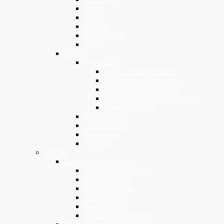
Fluidi
Lacca
Mousse
Multiple Use
Spray
Tecnici
Colorazione
Colori con Ammoniaca
Colori senza Ammoniaca
Lacche e Fiale Colorate
Riflessanti e maschere colorate
Shampoo Color
Decolorazione
Oxi Attivatori
Permanente
Stirature
Elettrici
Apparecchi per Capelli
Asciuga Capelli Phon
Diffusori Phon
Ferri Arriccianti
Piastre Stiranti
Regola Barba
Tosatrici Tagliacapelli