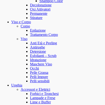
Shampoo Color
Decolorazione
Oxi Attivatori
Permanente
Stirature
Viso e Corpo
Corpo
Epilazione
Trattamento Corpo
Viso
Anti Età e Peeling
Antirughe
Detersione
Esfolianti – Scrub
Idratazione
Maschere Viso
Occhi
Pelle Grassa
Pelli Impure
Pelli sensibili
Unghia
Accessori e Elettrici
Forbici e Tronchesi
Lampade e Frese
Lime e Buffer