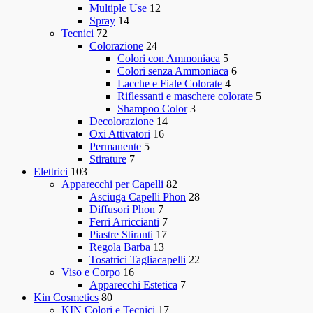
Multiple Use
12
Spray
14
Tecnici
72
Colorazione
24
Colori con Ammoniaca
5
Colori senza Ammoniaca
6
Lacche e Fiale Colorate
4
Riflessanti e maschere colorate
5
Shampoo Color
3
Decolorazione
14
Oxi Attivatori
16
Permanente
5
Stirature
7
Elettrici
103
Apparecchi per Capelli
82
Asciuga Capelli Phon
28
Diffusori Phon
7
Ferri Arriccianti
7
Piastre Stiranti
17
Regola Barba
13
Tosatrici Tagliacapelli
22
Viso e Corpo
16
Apparecchi Estetica
7
Kin Cosmetics
80
KIN Colori e Tecnici
17