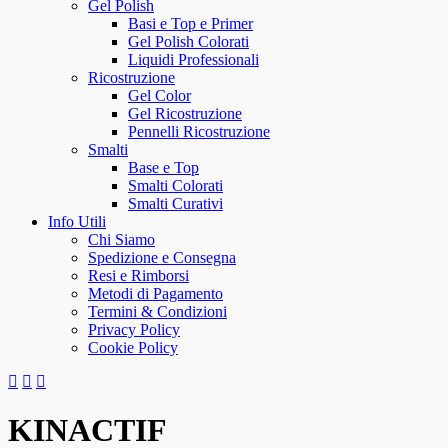
Gel Polish
Basi e Top e Primer
Gel Polish Colorati
Liquidi Professionali
Ricostruzione
Gel Color
Gel Ricostruzione
Pennelli Ricostruzione
Smalti
Base e Top
Smalti Colorati
Smalti Curativi
Info Utili
Chi Siamo
Spedizione e Consegna
Resi e Rimborsi
Metodi di Pagamento
Termini & Condizioni
Privacy Policy
Cookie Policy
KINACTIF