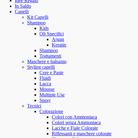
Idee Regalo
In Saldo
Capelli
Kit Capelli
Shampoo
Kids
Oli Specifici
Argan
Keratin
Shampoo
Trattamenti
Maschere e balsamo
Styling capelli
Cere e Paste
Fluidi
Lacca
Mousse
Multiple Use
Spray
Tecnici
Colorazione
Colori con Ammoniaca
Colori senza Ammoniaca
Lacche e Fiale Colorate
Riflessanti e maschere colorate