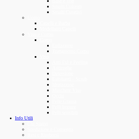
Base e Top
Smalti Colorati
Smalti Curativi
Uomo
Capelli e Barba
Modellanti Capelli
Viso e Corpo
Corpo
Epilazione
Trattamento Corpo
Viso
Anti Età e Peeling
Antirughe
Detersione
Esfolianti – Scrub
Idratazione
Maschere Viso
Occhi
Pelle Grassa
Pelli Impure
Pelli sensibili
Info Utili
Chi Siamo
Spedizione e Consegna
Resi e Rimborsi