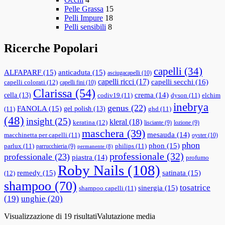
Pelle Grassa
15
Pelli Impure
18
Pelli sensibili
8
Ricerche Popolari
capelli
(34)
ALFAPARF
(15)
anticaduta
(15)
asciugacapelli
(10)
capelli ricci
(17)
capelli secchi
(16)
capelli colorati
(12)
capelli fini
(10)
Clarissa
(54)
cella
(13)
crema
(14)
codiv19
(11)
dyson
(11)
elchim
inebrya
genus
(22)
FANOLA
(15)
gel polish
(13)
(11)
ghd
(11)
(48)
insight
(25)
kleral
(18)
keratina
(12)
lisciante
(9)
lozione
(9)
maschera
(39)
mesauda
(14)
macchinetta per capelli
(11)
oyster
(10)
phon
phon
(15)
parlux
(11)
philips
(11)
parrucchieria
(9)
permanente
(8)
professionale
(32)
professionale
(23)
piastra
(14)
profumo
Roby Nails
(108)
remedy
(15)
satinata
(15)
(12)
shampoo
(70)
tosatrice
sinergia
(15)
shampoo capelli
(11)
(19)
unghie
(20)
Visualizzazione di 19 risultati
Valutazione media