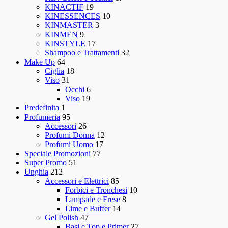
KINACTIF
19
KINESSENCES
10
KINMASTER
3
KINMEN
9
KINSTYLE
17
Shampoo e Trattamenti
32
Make Up
64
Ciglia
18
Viso
31
Occhi
6
Viso
19
Predefinita
1
Profumeria
95
Accessori
26
Profumi Donna
12
Profumi Uomo
17
Speciale Promozioni
77
Super Promo
51
Unghia
212
Accessori e Elettrici
85
Forbici e Tronchesi
10
Lampade e Frese
8
Lime e Buffer
14
Gel Polish
47
Basi e Top e Primer
27