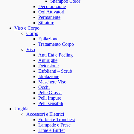
Shampoo Color
Decolorazione
Oxi Attivatori
Permanente
Stirature
Viso e Corpo
Corpo
Epilazione
Trattamento Corpo
Viso
Anti Età e Peeling
Antirughe
Detersione
Esfolianti – Scrub
Idratazione
Maschere Viso
Occhi
Pelle Grassa
Pelli Impure
Pelli sensibili
Unghia
Accessori e Elettrici
Forbici e Tronchesi
Lampade e Frese
Lime e Buffer