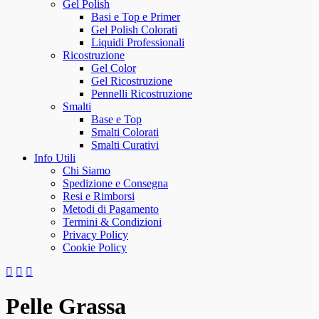
Gel Polish
Basi e Top e Primer
Gel Polish Colorati
Liquidi Professionali
Ricostruzione
Gel Color
Gel Ricostruzione
Pennelli Ricostruzione
Smalti
Base e Top
Smalti Colorati
Smalti Curativi
Info Utili
Chi Siamo
Spedizione e Consegna
Resi e Rimborsi
Metodi di Pagamento
Termini & Condizioni
Privacy Policy
Cookie Policy
Pelle Grassa