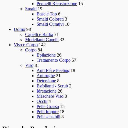
Pennelli Ricostruzione
15
Smalti
19
Base e Top
6
Smalti Colorati
3
Smalti Curativi
10
Uomo
98
Capelli e Barba
71
Modellanti Capelli
32
Viso e Corpo
142
Corpo
84
Epilazione
26
Trattamento Corpo
57
Viso
81
Anti Età e Peeling
18
Antirughe
21
Detersione
8
Esfolianti - Scrub
2
Idratazione
26
Maschere Viso
8
Occhi
4
Pelle Grassa
15
Pelli Impure
18
Pelli sensibili
8