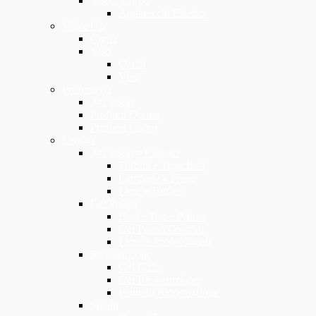
Viso e Corpo
Apparecchi Estetica
Make Up
Ciglia
Viso
Occhi
Viso
Profumeria
Accessori
Profumi Donna
Profumi Uomo
Unghia
Accessori e Elettrici
Forbici e Tronchesi
Lampade e Frese
Lime e Buffer
Gel Polish
Basi e Top e Primer
Gel Polish Colorati
Liquidi Professionali
Ricostruzione
Gel Color
Gel Ricostruzione
Pennelli Ricostruzione
Smalti