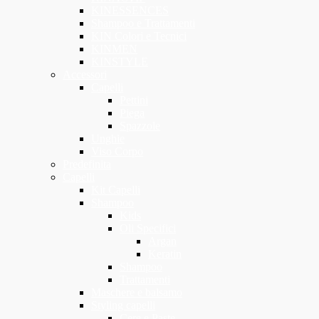
KINESSENCES
Shampoo e Trattamenti
KIN Colori e Tecnici
KINMEN
KINSTYLE
Accessori
Capelli
Pettini
Piega
Spazzole
Unghie
Viso Corpo
Predefinita
Capelli
Kit Capelli
Shampoo
Kids
Oli Specifici
Argan
Keratin
Shampoo
Trattamenti
Maschere e balsamo
Styling capelli
Cere e Paste