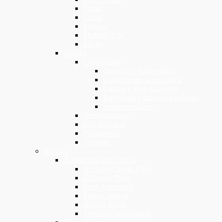
Fluidi
Lacca
Mousse
Multiple Use
Spray
Tecnici
Colorazione
Colori con Ammoniaca
Colori senza Ammoniaca
Lacche e Fiale Colorate
Riflessanti e maschere colorate
Shampoo Color
Decolorazione
Oxi Attivatori
Permanente
Stirature
Elettrici
Apparecchi per Capelli
Asciuga Capelli Phon
Diffusori Phon
Ferri Arriccianti
Piastre Stiranti
Regola Barba
Tosatrici Tagliacapelli