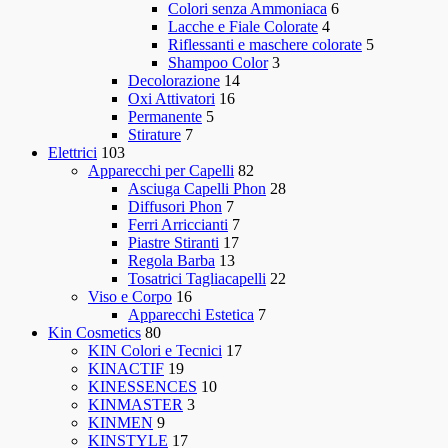
Colori senza Ammoniaca
6
Lacche e Fiale Colorate
4
Riflessanti e maschere colorate
5
Shampoo Color
3
Decolorazione
14
Oxi Attivatori
16
Permanente
5
Stirature
7
Elettrici
103
Apparecchi per Capelli
82
Asciuga Capelli Phon
28
Diffusori Phon
7
Ferri Arriccianti
7
Piastre Stiranti
17
Regola Barba
13
Tosatrici Tagliacapelli
22
Viso e Corpo
16
Apparecchi Estetica
7
Kin Cosmetics
80
KIN Colori e Tecnici
17
KINACTIF
19
KINESSENCES
10
KINMASTER
3
KINMEN
9
KINSTYLE
17