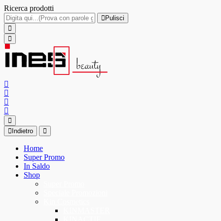
Ricerca prodotti
Pulisci
Indietro
Home
Super Promo
In Saldo
Shop
Super Promo
Speciale Promozioni
Kin Cosmetics
KINMASTER
KINACTIF