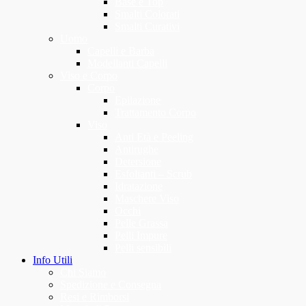
Base e Top
Smalti Colorati
Smalti Curativi
Uomo
Capelli e Barba
Modellanti Capelli
Viso e Corpo
Corpo
Epilazione
Trattamento Corpo
Viso
Anti Età e Peeling
Antirughe
Detersione
Esfolianti – Scrub
Idratazione
Maschere Viso
Occhi
Pelle Grassa
Pelli Impure
Pelli sensibili
Info Utili
Chi Siamo
Spedizione e Consegna
Resi e Rimborsi