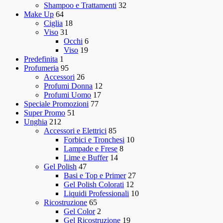
Shampoo e Trattamenti
32
Make Up
64
Ciglia
18
Viso
31
Occhi
6
Viso
19
Predefinita
1
Profumeria
95
Accessori
26
Profumi Donna
12
Profumi Uomo
17
Speciale Promozioni
77
Super Promo
51
Unghia
212
Accessori e Elettrici
85
Forbici e Tronchesi
10
Lampade e Frese
8
Lime e Buffer
14
Gel Polish
47
Basi e Top e Primer
27
Gel Polish Colorati
12
Liquidi Professionali
10
Ricostruzione
65
Gel Color
2
Gel Ricostruzione
19