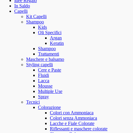
Idee Regalo
In Saldo
Capelli
Kit Capelli
Shampoo
Kids
Oli Specifici
Argan
Keratin
Shampoo
Trattamenti
Maschere e balsamo
Styling capelli
Cere e Paste
Fluidi
Lacca
Mousse
Multiple Use
Spray
Tecnici
Colorazione
Colori con Ammoniaca
Colori senza Ammoniaca
Lacche e Fiale Colorate
Riflessanti e maschere colorate