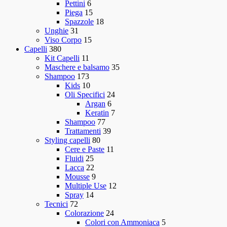
Pettini
6
Piega
15
Spazzole
18
Unghie
31
Viso Corpo
15
Capelli
380
Kit Capelli
11
Maschere e balsamo
35
Shampoo
173
Kids
10
Oli Specifici
24
Argan
6
Keratin
7
Shampoo
77
Trattamenti
39
Styling capelli
80
Cere e Paste
11
Fluidi
25
Lacca
22
Mousse
9
Multiple Use
12
Spray
14
Tecnici
72
Colorazione
24
Colori con Ammoniaca
5