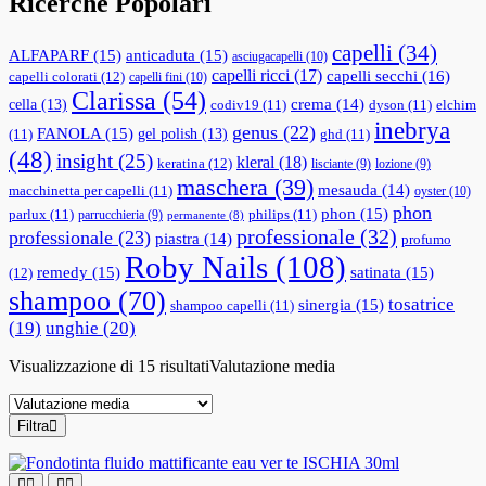
Ricerche Popolari
capelli
(34)
ALFAPARF
(15)
anticaduta
(15)
asciugacapelli
(10)
capelli ricci
(17)
capelli secchi
(16)
capelli colorati
(12)
capelli fini
(10)
Clarissa
(54)
cella
(13)
crema
(14)
codiv19
(11)
dyson
(11)
elchim
inebrya
genus
(22)
FANOLA
(15)
gel polish
(13)
(11)
ghd
(11)
(48)
insight
(25)
kleral
(18)
keratina
(12)
lisciante
(9)
lozione
(9)
maschera
(39)
mesauda
(14)
macchinetta per capelli
(11)
oyster
(10)
phon
phon
(15)
parlux
(11)
philips
(11)
parrucchieria
(9)
permanente
(8)
professionale
(32)
professionale
(23)
piastra
(14)
profumo
Roby Nails
(108)
remedy
(15)
satinata
(15)
(12)
shampoo
(70)
tosatrice
sinergia
(15)
shampoo capelli
(11)
(19)
unghie
(20)
Visualizzazione di 15 risultati
Valutazione media
Filtra