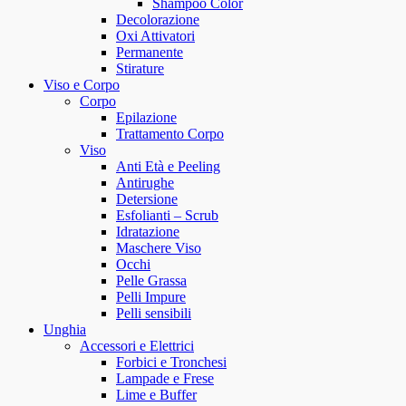
Shampoo Color
Decolorazione
Oxi Attivatori
Permanente
Stirature
Viso e Corpo
Corpo
Epilazione
Trattamento Corpo
Viso
Anti Età e Peeling
Antirughe
Detersione
Esfolianti – Scrub
Idratazione
Maschere Viso
Occhi
Pelle Grassa
Pelli Impure
Pelli sensibili
Unghia
Accessori e Elettrici
Forbici e Tronchesi
Lampade e Frese
Lime e Buffer