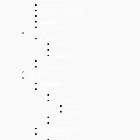
KINESSENCES
Shampoo e Trattamenti
KIN Colori e Tecnici
KINMEN
KINSTYLE
Accessori
Capelli
Pettini
Piega
Spazzole
Unghie
Viso Corpo
Predefinita
Capelli
Kit Capelli
Shampoo
Kids
Oli Specifici
Argan
Keratin
Shampoo
Trattamenti
Maschere e balsamo
Styling capelli
Cere e Paste