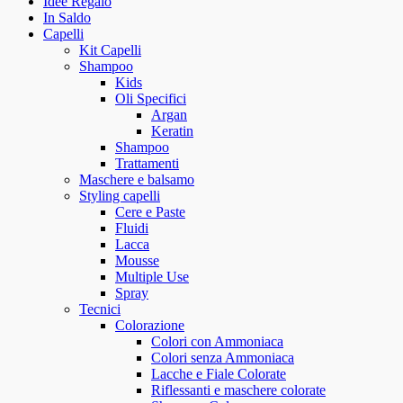
Idee Regalo
In Saldo
Capelli
Kit Capelli
Shampoo
Kids
Oli Specifici
Argan
Keratin
Shampoo
Trattamenti
Maschere e balsamo
Styling capelli
Cere e Paste
Fluidi
Lacca
Mousse
Multiple Use
Spray
Tecnici
Colorazione
Colori con Ammoniaca
Colori senza Ammoniaca
Lacche e Fiale Colorate
Riflessanti e maschere colorate