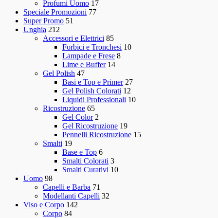
Profumi Uomo
17
Speciale Promozioni
77
Super Promo
51
Unghia
212
Accessori e Elettrici
85
Forbici e Tronchesi
10
Lampade e Frese
8
Lime e Buffer
14
Gel Polish
47
Basi e Top e Primer
27
Gel Polish Colorati
12
Liquidi Professionali
10
Ricostruzione
65
Gel Color
2
Gel Ricostruzione
19
Pennelli Ricostruzione
15
Smalti
19
Base e Top
6
Smalti Colorati
3
Smalti Curativi
10
Uomo
98
Capelli e Barba
71
Modellanti Capelli
32
Viso e Corpo
142
Corpo
84