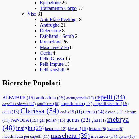
Epilazione
26
Trattamento Corpo
57
Viso
81
Anti Età e Peeling
18
Antirughe
21
Detersione
8
Esfolianti - Scrub
2
Idratazione
26
Maschere Viso
8
Occhi
4
Pelle Grassa
15
Pelli Impure
18
Pelli sensibili
8
Ricerche Popolari
capelli
(34)
ALFAPARF
(15)
anticaduta
(15)
asciugacapelli
(10)
capelli ricci
(17)
capelli secchi
(16)
capelli colorati
(12)
capelli fini
(10)
Clarissa
(54)
cella
(13)
crema
(14)
codiv19
(11)
dyson
(11)
elchim
inebrya
genus
(22)
FANOLA
(15)
gel polish
(13)
(11)
ghd
(11)
(48)
insight
(25)
kleral
(18)
keratina
(12)
lisciante
(9)
lozione
(9)
maschera
(39)
mesauda
(14)
macchinetta per capelli
(11)
oyster
(10)