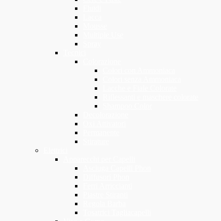
Fluidi
Lacca
Mousse
Multiple Use
Spray
Tecnici
Colorazione
Colori con Ammoniaca
Colori senza Ammoniaca
Lacche e Fiale Colorate
Riflessanti e maschere colorate
Shampoo Color
Decolorazione
Oxi Attivatori
Permanente
Stirature
Elettrici
Apparecchi per Capelli
Asciuga Capelli Phon
Diffusori Phon
Ferri Arriccianti
Piastre Stiranti
Regola Barba
Tosatrici Tagliacapelli