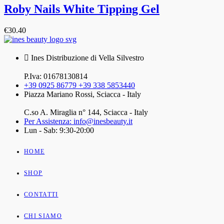
Roby Nails White Tipping Gel
€
30.40
Ines Distribuzione di Vella Silvestro
P.Iva: 01678130814
+39 0925 86779 +39 338 5853440
Piazza Mariano Rossi, Sciacca - Italy
C.so A. Miraglia n° 144, Sciacca - Italy
Per Assistenza: info@inesbeauty.it
Lun - Sab: 9:30-20:00
HOME
SHOP
CONTATTI
CHI SIAMO