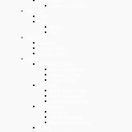
Viso e Corpo
Apparecchi Estetica
Make Up
Ciglia
Viso
Occhi
Viso
Profumeria
Accessori
Profumi Donna
Profumi Uomo
Unghia
Accessori e Elettrici
Forbici e Tronchesi
Lampade e Frese
Lime e Buffer
Gel Polish
Basi e Top e Primer
Gel Polish Colorati
Liquidi Professionali
Ricostruzione
Gel Color
Gel Ricostruzione
Pennelli Ricostruzione
Smalti