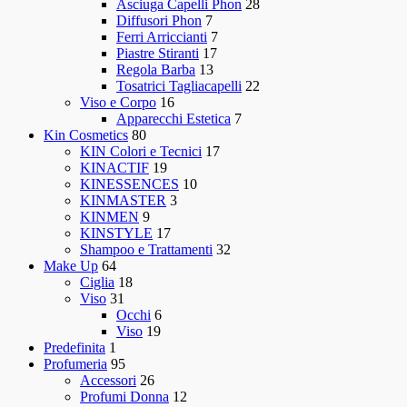
Asciuga Capelli Phon
28
Diffusori Phon
7
Ferri Arriccianti
7
Piastre Stiranti
17
Regola Barba
13
Tosatrici Tagliacapelli
22
Viso e Corpo
16
Apparecchi Estetica
7
Kin Cosmetics
80
KIN Colori e Tecnici
17
KINACTIF
19
KINESSENCES
10
KINMASTER
3
KINMEN
9
KINSTYLE
17
Shampoo e Trattamenti
32
Make Up
64
Ciglia
18
Viso
31
Occhi
6
Viso
19
Predefinita
1
Profumeria
95
Accessori
26
Profumi Donna
12