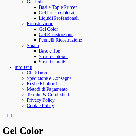
Gel Polish
Basi e Top e Primer
Gel Polish Colorati
Liquidi Professionali
Ricostruzione
Gel Color
Gel Ricostruzione
Pennelli Ricostruzione
Smalti
Base e Top
Smalti Colorati
Smalti Curativi
Info Utili
Chi Siamo
Spedizione e Consegna
Resi e Rimborsi
Metodi di Pagamento
Termini & Condizioni
Privacy Policy
Cookie Policy
Gel Color