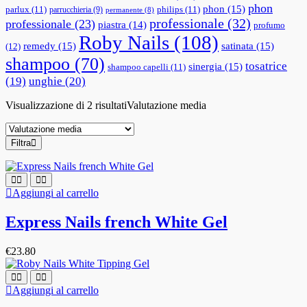
phon
phon
(15)
parlux
(11)
philips
(11)
parrucchieria
(9)
permanente
(8)
professionale
(32)
professionale
(23)
piastra
(14)
profumo
Roby Nails
(108)
remedy
(15)
satinata
(15)
(12)
shampoo
(70)
tosatrice
sinergia
(15)
shampoo capelli
(11)
(19)
unghie
(20)
Visualizzazione di 2 risultati
Valutazione media
Filtra
Aggiungi al carrello
Express Nails french White Gel
€
23.80
Aggiungi al carrello