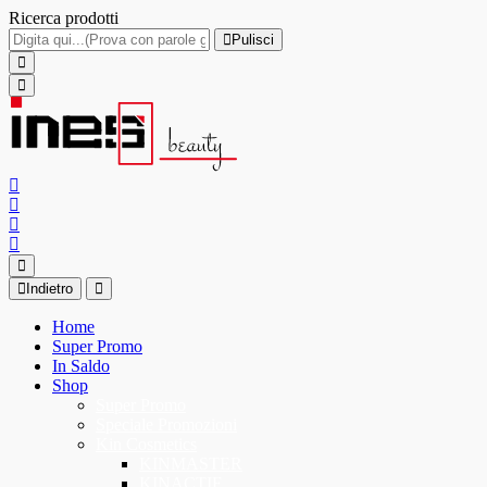
Ricerca prodotti
Pulisci
Indietro
Home
Super Promo
In Saldo
Shop
Super Promo
Speciale Promozioni
Kin Cosmetics
KINMASTER
KINACTIF