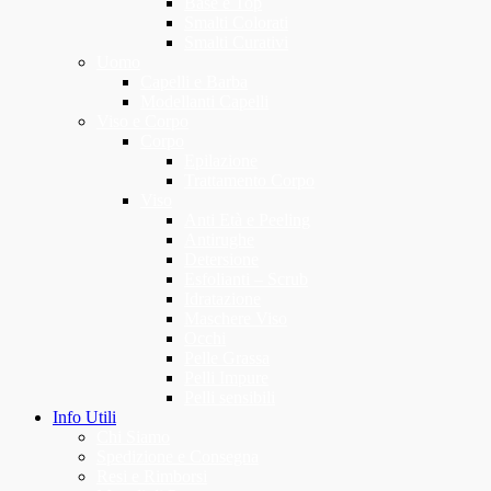
Base e Top
Smalti Colorati
Smalti Curativi
Uomo
Capelli e Barba
Modellanti Capelli
Viso e Corpo
Corpo
Epilazione
Trattamento Corpo
Viso
Anti Età e Peeling
Antirughe
Detersione
Esfolianti – Scrub
Idratazione
Maschere Viso
Occhi
Pelle Grassa
Pelli Impure
Pelli sensibili
Info Utili
Chi Siamo
Spedizione e Consegna
Resi e Rimborsi