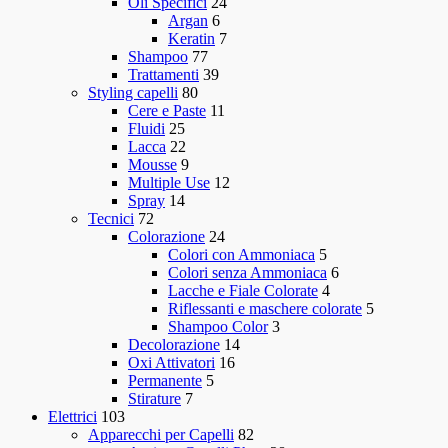
Oli Specifici
24
Argan
6
Keratin
7
Shampoo
77
Trattamenti
39
Styling capelli
80
Cere e Paste
11
Fluidi
25
Lacca
22
Mousse
9
Multiple Use
12
Spray
14
Tecnici
72
Colorazione
24
Colori con Ammoniaca
5
Colori senza Ammoniaca
6
Lacche e Fiale Colorate
4
Riflessanti e maschere colorate
5
Shampoo Color
3
Decolorazione
14
Oxi Attivatori
16
Permanente
5
Stirature
7
Elettrici
103
Apparecchi per Capelli
82