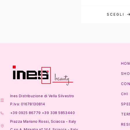
SCEGLI
HO
SHO
CON
CHI
Ines Distribuzione di Vella Silvestro
P.Iva: 01678130814
SPE
+39 0925 86779 +39 338 5853440
TER
Piazza Mariano Rossi, Sciacca - Italy
RES
C.so A. Miraglia n° 144, Sciacca - Italy