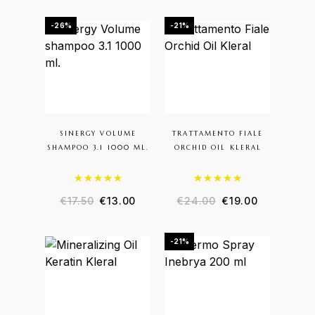
-26%
-21%
SINERGY VOLUME
TRATTAMENTO FIALE
SHAMPOO 3.1 1000 ML.
ORCHID OIL KLERAL
Valutato
5.00
su 5
Valutato
5.00
su 5
€
17.50
€
13.00
€
24.00
€
19.00
-21%