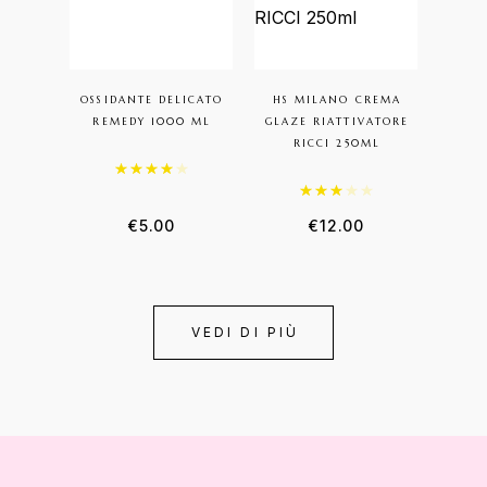
OSSIDANTE DELICATO
HS MILANO CREMA
REMEDY 1000 ML
GLAZE RIATTIVATORE
RICCI 250ML
Valutato
4.00
su 5
Valutato
3.00
su 5
€
5.00
€
12.00
VEDI DI PIÙ