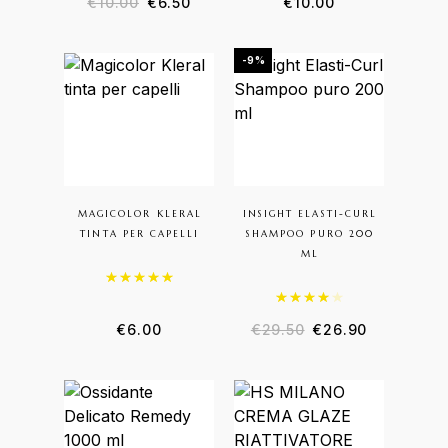
€
10.00
€
6.50
€
10.00
-9%
MAGICOLOR KLERAL
INSIGHT ELASTI-CURL
TINTA PER CAPELLI
SHAMPOO PURO 200
ML
Valutato
5.00
su 5
Valutato
4.00
su 5
€
6.00
€
29.50
€
26.90