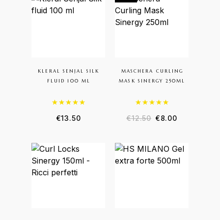
KLERAL SENJAL SILK
MASCHERA CURLING
FLUID 100 ML
MASK SINERGY 250ML
Valutato
5.00
su 5
Valutato
5.00
su 5
€
13.50
€
12.50
€
8.00