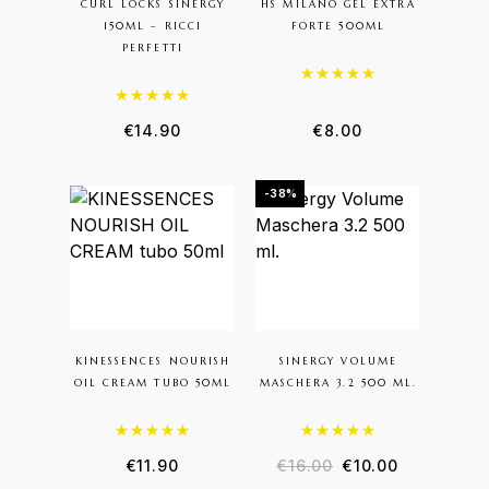
CURL LOCKS SINERGY
HS MILANO GEL EXTRA
150ML – RICCI
FORTE 500ML
PERFETTI
Valutato
5.00
su 5
Valutato
5.00
su 5
€
14.90
€
8.00
-38%
KINESSENCES NOURISH
SINERGY VOLUME
OIL CREAM TUBO 50ML
MASCHERA 3.2 500 ML.
Valutato
5.00
su 5
Valutato
5.00
su 5
€
11.90
€
16.00
€
10.00