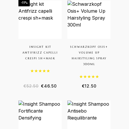
-11%
INSIGHT KIT
SCHWARZKOPF OSIS+
ANTIFRIZZ CAPELLI
VOLUME UP
CRESPI SH+MASK
HAIRSTYLING SPRAY
300ML
Valutato
5.00
su 5
Valutato
5.00
su 5
€
52.50
€
46.50
€
12.50