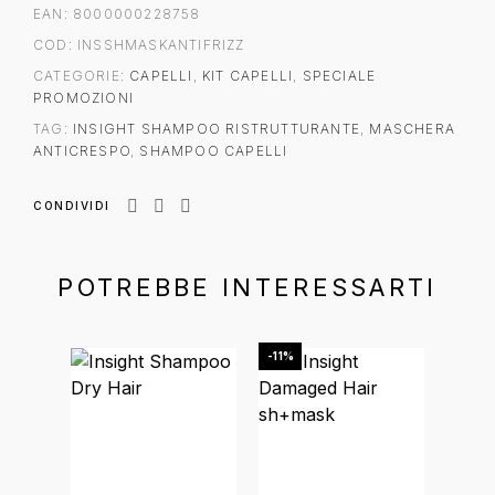
EAN:
8000000228758
COD:
INSSHMASKANTIFRIZZ
CATEGORIE:
CAPELLI
,
KIT CAPELLI
,
SPECIALE
PROMOZIONI
TAG:
INSIGHT SHAMPOO RISTRUTTURANTE
,
MASCHERA
ANTICRESPO
,
SHAMPOO CAPELLI
CONDIVIDI
POTREBBE INTERESSARTI
Questo prodotto ha più varianti. Le opzioni posson
-11%