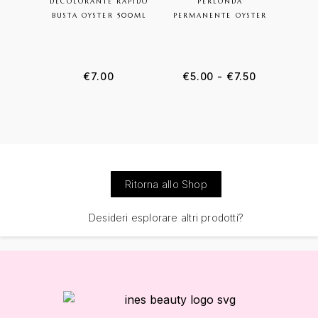
DECOLORANTE RAPIDO
PERLONDA
BUSTA OYSTER 500ML
PERMANENTE OYSTER
OSS
PR
Fascia di p
€
7.00
€
5.00
-
€
7.50
Ritorna allo Shop
Desideri esplorare altri prodotti?