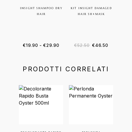
INSIGHT SHAMPOO DRY
KIT INSIGHT DAMAGED
FANOL
HAIR
HAIR SH+MASK
SYST
Fascia di prezzo: da €19.90 a €
Il prezzo original
Il prezzo 
€
19.90
-
€
29.90
€
52.50
€
46.50
PRODOTTI CORRELATI
Questo prodotto ha più varia
Quest