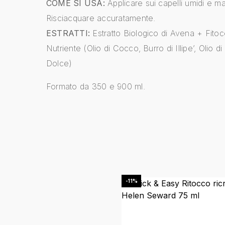
COME SI USA:
Applicare sui capelli umidi e m
Risciacquare accuratamente.
ESTRATTI:
Estratto Biologico di Avena + Fito
Nutriente (Olio di Cocco, Burro di Illipe’, Olio d
Dolce)
Formato da 350 e 900 ml.
Questo prodotto ha più vari
-11%