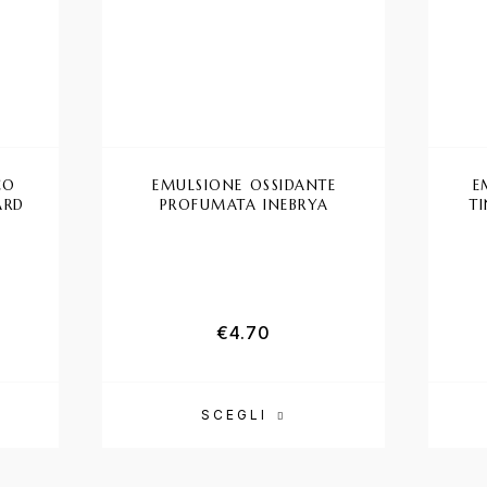
CO
EMULSIONE OSSIDANTE
E
ARD
PROFUMATA INEBRYA
T
 originale era: €8.90.
prezzo attuale è: €7.90.
€
4.70
SCEGLI