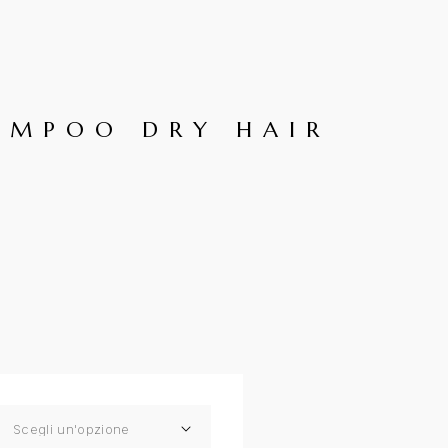
AMPOO DRY HAIR
 di prezzo: da €19.90 a €29.90