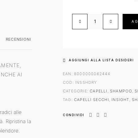
Insight Shampoo Dry Hair q
AG
RECENSIONI
AGGIUNGI ALLA LISTA DESIDERI
AMENTE,
ANCHE AI
EAN:
8000000062444
COD:
INSSHDRY
CATEGORIE:
CAPELLI
,
SHAMPOO
,
S
TAG:
CAPELLI SECCHI
,
INSIGHT
,
S
adici alle
CONDIVIDI
à. Ripristina la
plendore.