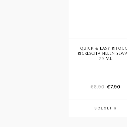
QUICK & EASY RITOC
RICRESCITA HELEN SEW
75 ML
Il prezzo
Il 
€
8.90
€
7.90
SCEGLI