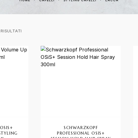
HOME
CAPELLI
STYLING CAPELLI
LACCA
 RISULTATI
OSIS+
SCHWARZKOPF
STYLING
PROFESSIONAL OSIS+