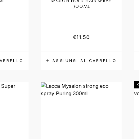
ML
SESSION HOLD HAIR SPRAY
300ML
Valutato
5.00
su 5
€
11.50
CARRELLO
AGGIUNGI AL CARRELLO
-