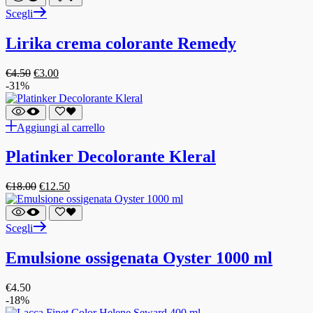
Scegli
Lirika crema colorante Remedy
€
4.50
€
3.00
-31%
Aggiungi al carrello
Platinker Decolorante Kleral
€
18.00
€
12.50
Scegli
Emulsione ossigenata Oyster 1000 ml
€
4.50
-18%