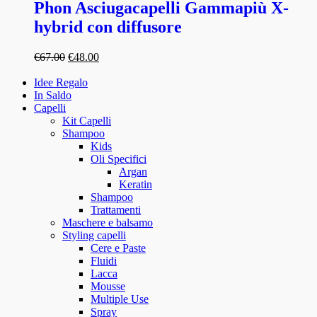
Phon Asciugacapelli Gammapiù X-
hybrid con diffusore
€
67.00
€
48.00
Idee Regalo
In Saldo
Capelli
Kit Capelli
Shampoo
Kids
Oli Specifici
Argan
Keratin
Shampoo
Trattamenti
Maschere e balsamo
Styling capelli
Cere e Paste
Fluidi
Lacca
Mousse
Multiple Use
Spray