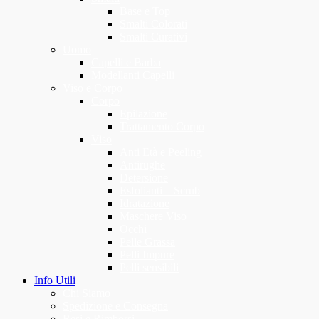
Base e Top
Smalti Colorati
Smalti Curativi
Uomo
Capelli e Barba
Modellanti Capelli
Viso e Corpo
Corpo
Epilazione
Trattamento Corpo
Viso
Anti Età e Peeling
Antirughe
Detersione
Esfolianti – Scrub
Idratazione
Maschere Viso
Occhi
Pelle Grassa
Pelli Impure
Pelli sensibili
Info Utili
Chi Siamo
Spedizione e Consegna
Resi e Rimborsi