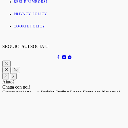
RESI E RIMBORSI
PRIVACY POLICY
COOKIE POLICY
SEGUICI SUI SOCIAL!
Aiuto?
Chatta con noi!
Questo prodotto —>
Insight Styling Lacca Forte eco New
puoi
acquistarlo a soli
€18.90
! Se vuoi saperne di più, contattaci!
Apri chat