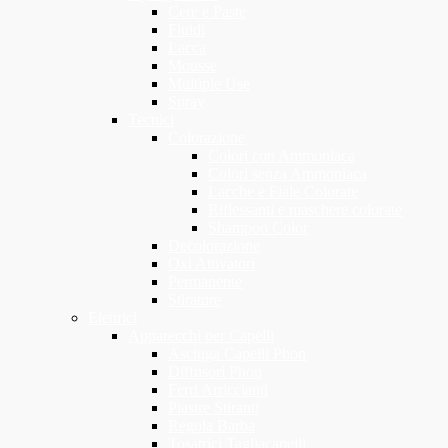
Cere e Paste
Fluidi
Lacca
Mousse
Multiple Use
Spray
Tecnici
Colorazione
Colori con Ammoniaca
Colori senza Ammoniaca
Lacche e Fiale Colorate
Riflessanti e maschere colorate
Shampoo Color
Decolorazione
Oxi Attivatori
Permanente
Stirature
Elettrici
Apparecchi per Capelli
Asciuga Capelli Phon
Diffusori Phon
Ferri Arriccianti
Piastre Stiranti
Regola Barba
Tosatrici Tagliacapelli