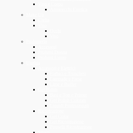
Viso e Corpo
Apparecchi Estetica
Make Up
Ciglia
Viso
Occhi
Viso
Profumeria
Accessori
Profumi Donna
Profumi Uomo
Unghia
Accessori e Elettrici
Forbici e Tronchesi
Lampade e Frese
Lime e Buffer
Gel Polish
Basi e Top e Primer
Gel Polish Colorati
Liquidi Professionali
Ricostruzione
Gel Color
Gel Ricostruzione
Pennelli Ricostruzione
Smalti