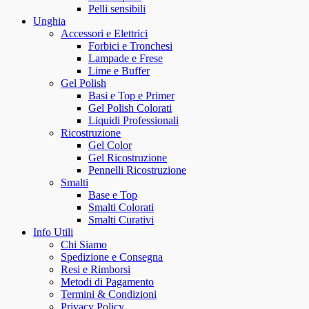
Pelli sensibili
Unghia
Accessori e Elettrici
Forbici e Tronchesi
Lampade e Frese
Lime e Buffer
Gel Polish
Basi e Top e Primer
Gel Polish Colorati
Liquidi Professionali
Ricostruzione
Gel Color
Gel Ricostruzione
Pennelli Ricostruzione
Smalti
Base e Top
Smalti Colorati
Smalti Curativi
Info Utili
Chi Siamo
Spedizione e Consegna
Resi e Rimborsi
Metodi di Pagamento
Termini & Condizioni
Privacy Policy