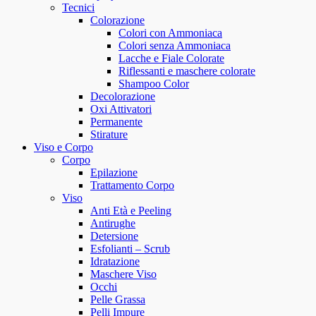
Tecnici
Colorazione
Colori con Ammoniaca
Colori senza Ammoniaca
Lacche e Fiale Colorate
Riflessanti e maschere colorate
Shampoo Color
Decolorazione
Oxi Attivatori
Permanente
Stirature
Viso e Corpo
Corpo
Epilazione
Trattamento Corpo
Viso
Anti Età e Peeling
Antirughe
Detersione
Esfolianti – Scrub
Idratazione
Maschere Viso
Occhi
Pelle Grassa
Pelli Impure