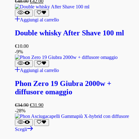
€
48.00
€
42.00
Aggiungi al carrello
Double whisky After Shave 100 ml
€
10.00
-9%
Aggiungi al carrello
Phon Zero 19 Giubra 2000w +
diffusore omaggio
€
34.90
€
31.90
-28%
Scegli