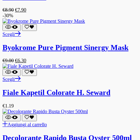
€
8.90
€
7.90
-30%
Scegli
Byokrome Pure Pigment Sinergy Mask
€
9.00
€
6.30
Scegli
Fiale Kapetil Colorate H. Seward
€
1.19
Aggiungi al carrello
Decolorante Rapido Busta Oyster 500ml