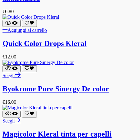
€
6.80
Aggiungi al carrello
Quick Color Drops Kleral
€
12.00
Scegli
Byokrome Pure Sinergy De color
€
16.00
Scegli
Magicolor Kleral tinta per capelli