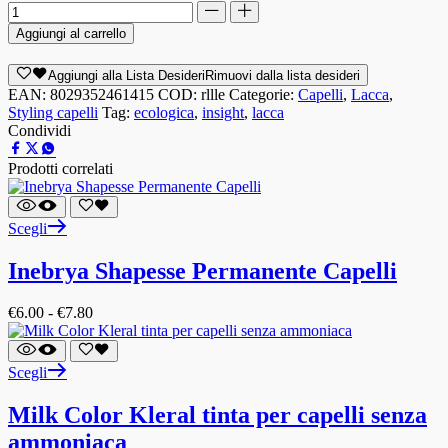
Aggiungi al carrello
Aggiungi alla Lista Desideri
Rimuovi dalla lista desideri
EAN:
8029352461415
COD:
rllle
Categorie:
Capelli
,
Lacca
,
Styling capelli
Tag:
ecologica
,
insight
,
lacca
Condividi
Prodotti correlati
Scegli
Inebrya Shapesse Permanente Capelli
€
6.00
-
€
7.80
Scegli
Milk Color Kleral tinta per capelli senza
ammoniaca