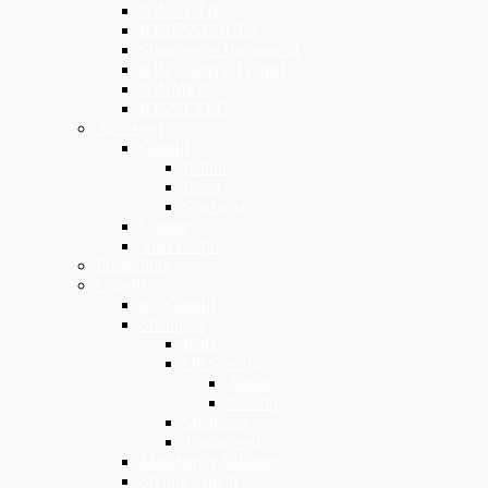
KINACTIF
KINESSENCES
Shampoo e Trattamenti
KIN Colori e Tecnici
KINMEN
KINSTYLE
Accessori
Capelli
Pettini
Piega
Spazzole
Unghie
Viso Corpo
Predefinita
Capelli
Kit Capelli
Shampoo
Kids
Oli Specifici
Argan
Keratin
Shampoo
Trattamenti
Maschere e balsamo
Styling capelli