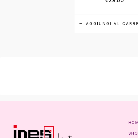
€
29.00
AGGIUNGI AL CARR
HO
SHO