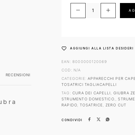
AG
AGGIUNGI ALLA LISTA DESIDERI
EAN:
8000000120069
COD:
N/A
RECENSIONI
CATEGORIE:
APPARECCHI PER CAPE
TOSATRICI TAGLIACAPELLI
TAG:
CURA DEI CAPELLI
,
GIUBRA Z
STRUMENTO DOMESTICO.
,
STRUME
ubra
RAPIDO
,
TOSATRICE
,
ZERO CUT
CONDIVIDI