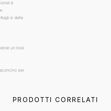
sional è
de
tagli e delle
ndole un look
flaconcino per
PRODOTTI CORRELATI