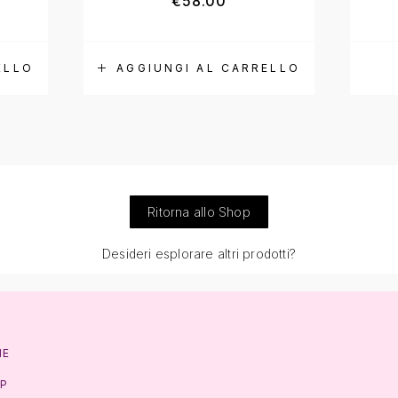
€
58.00
ELLO
AGGIUNGI AL CARRELLO
Ritorna allo Shop
Desideri esplorare altri prodotti?
ME
P