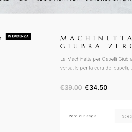
HOME
SHOP
MACHINETTA PER CAPELLI GIUBRA ZERO CUT EAGLE
MACHINETTA
IN EVIDENZA
GIUBRA ZER
La Machinetta per Capelli Giubr
versatile per la cura dei capelli,
€
39.00
€
34.50
zero cut eagle