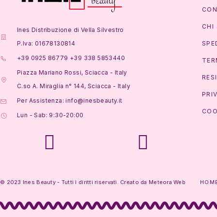
CON
CHI
Ines Distribuzione di Vella Silvestro
P.Iva: 01678130814
SPE
+39 0925 86779 +39 338 5853440
TER
Piazza Mariano Rossi, Sciacca - Italy
RES
C.so A. Miraglia n° 144, Sciacca - Italy
PRI
Per Assistenza: info@inesbeauty.it
COO
Lun - Sab: 9:30-20:00
© 2023 Ines Beauty - Tutti i diritti riservati. Creato da
Meteora Web
HOM