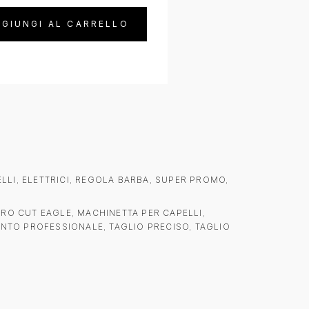
GIUNGI AL CARRELLO
LLI
,
ELETTRICI
,
REGOLA BARBA
,
SUPER PROMO
,
ERO CUT EAGLE
,
MACHINETTA PER CAPELLI
,
NTO PROFESSIONALE
,
TAGLIO PRECISO
,
TAGLIO