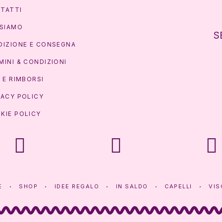
TATTI
 SIAMO
S
DIZIONE E CONSEGNA
MINI & CONDIZIONI
I E RIMBORSI
VACY POLICY
KIE POLICY
E
SHOP
IDEE REGALO
IN SALDO
CAPELLI
VIS