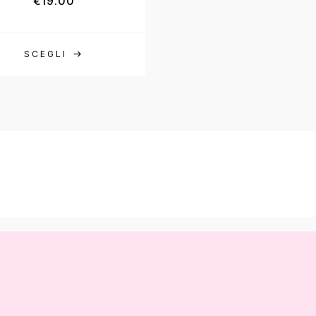
€
19.00
€
7.90
SCEGLI
AGGIUNGI AL CAR