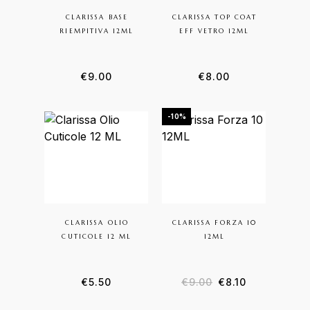
CLARISSA BASE
CLARISSA TOP COAT
RIEMPITIVA 12ML
EFF VETRO 12ML
€
9.00
€
8.00
-10%
CLARISSA OLIO
CLARISSA FORZA 10
CUTICOLE 12 ML
12ML
Il prezzo original
Il prezzo at
€
5.50
€
9.00
€
8.10