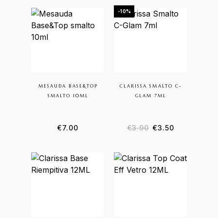
-10%
MESAUDA BASE&TOP
CLARISSA SMALTO C-
SMALTO 10ML
GLAM 7ML
Il prezzo original
Il prezzo at
€
7.00
€
3.90
€
3.50