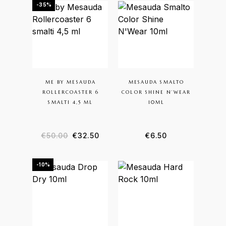
-35%
Questo prodotto ha più varia
ME BY MESAUDA
MESAUDA SMALTO
ROLLERCOASTER 6
COLOR SHINE N’WEAR
SMALTI 4,5 ML
10ML
Il prezzo originale era: €50.00.
Il prezzo attuale è: €32.50.
€
50.00
€
32.50
€
6.50
-10%