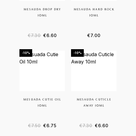
MESAUDA DROP DRY
MESAUDA HARD ROCK
10ML
10ML
Il prezzo originale era: €7.30.
Il prezzo attuale è: €6.60.
€
7.30
€
6.60
€
7.00
-10%
-10%
MESUADA CUTIE OIL
MESAUDA CUTICLE
10ML
AWAY 10ML
Il prezzo originale era: €7.50.
Il prezzo attuale è: €6.75.
Il prezzo original
Il prezzo at
€
7.50
€
6.75
€
7.30
€
6.60