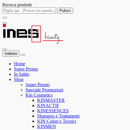
Ricerca prodotti
Pulisci
Indietro
Home
Super Promo
In Saldo
Shop
Super Promo
Speciale Promozioni
Kin Cosmetics
KINMASTER
KINACTIF
KINESSENCES
Shampoo e Trattamenti
KIN Colori e Tecnici
KINMEN