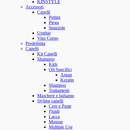
KINSTYLE
Accessori
Capelli
Pettini
Piega
Spazzole
Unghie
Viso Corpo
Predefinita
Capelli
Kit Capelli
Shampoo
Kids
Oli Specifici
Argan
Keratin
Shampoo
Trattamenti
Maschere e balsamo
Styling capelli
Cere e Paste
Fluidi
Lacca
Mousse
Multiple Use