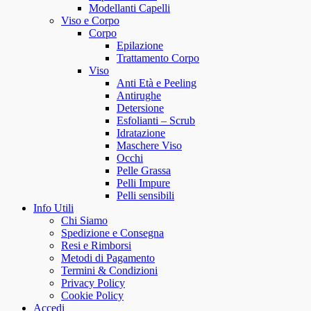
Modellanti Capelli
Viso e Corpo
Corpo
Epilazione
Trattamento Corpo
Viso
Anti Età e Peeling
Antirughe
Detersione
Esfolianti – Scrub
Idratazione
Maschere Viso
Occhi
Pelle Grassa
Pelli Impure
Pelli sensibili
Info Utili
Chi Siamo
Spedizione e Consegna
Resi e Rimborsi
Metodi di Pagamento
Termini & Condizioni
Privacy Policy
Cookie Policy
Accedi