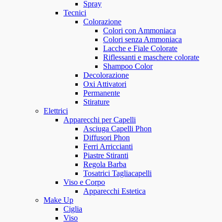
Spray
Tecnici
Colorazione
Colori con Ammoniaca
Colori senza Ammoniaca
Lacche e Fiale Colorate
Riflessanti e maschere colorate
Shampoo Color
Decolorazione
Oxi Attivatori
Permanente
Stirature
Elettrici
Apparecchi per Capelli
Asciuga Capelli Phon
Diffusori Phon
Ferri Arriccianti
Piastre Stiranti
Regola Barba
Tosatrici Tagliacapelli
Viso e Corpo
Apparecchi Estetica
Make Up
Ciglia
Viso