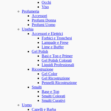
Occhi
Viso
Profumeria
Accessori
Profumi Donna
Profumi Uomo
Unghia
Accessori e Elettrici
Forbici e Tronchesi
Lampade e Frese
Lime e Buffer
Gel Polish
Basi e Top e Primer
Gel Polish Colorati
Liquidi Professionali
Ricostruzione
Gel Color
Gel Ricostruzione
Pennelli Ricostruzione
Smalti
Base e Top
Smalti Colorati
Smalti Curativi
Uomo
Capelli e Barba