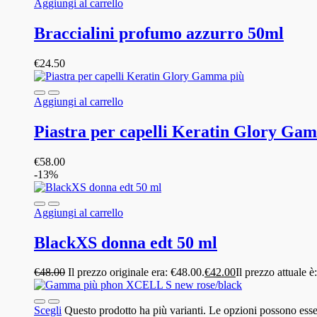
Aggiungi al carrello
Braccialini profumo azzurro 50ml
€
24.50
Aggiungi al carrello
Piastra per capelli Keratin Glory Ga
€
58.00
-13%
Aggiungi al carrello
BlackXS donna edt 50 ml
€
48.00
Il prezzo originale era: €48.00.
€
42.00
Il prezzo attuale è
Scegli
Questo prodotto ha più varianti. Le opzioni possono esser