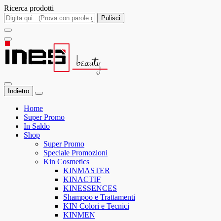
Ricerca prodotti
Pulisci
Indietro
Home
Super Promo
In Saldo
Shop
Super Promo
Speciale Promozioni
Kin Cosmetics
KINMASTER
KINACTIF
KINESSENCES
Shampoo e Trattamenti
KIN Colori e Tecnici
KINMEN