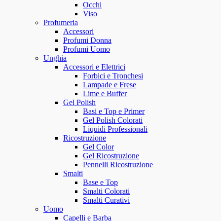
Occhi
Viso
Profumeria
Accessori
Profumi Donna
Profumi Uomo
Unghia
Accessori e Elettrici
Forbici e Tronchesi
Lampade e Frese
Lime e Buffer
Gel Polish
Basi e Top e Primer
Gel Polish Colorati
Liquidi Professionali
Ricostruzione
Gel Color
Gel Ricostruzione
Pennelli Ricostruzione
Smalti
Base e Top
Smalti Colorati
Smalti Curativi
Uomo
Capelli e Barba