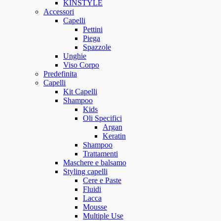
KINSTYLE
Accessori
Capelli
Pettini
Piega
Spazzole
Unghie
Viso Corpo
Predefinita
Capelli
Kit Capelli
Shampoo
Kids
Oli Specifici
Argan
Keratin
Shampoo
Trattamenti
Maschere e balsamo
Styling capelli
Cere e Paste
Fluidi
Lacca
Mousse
Multiple Use