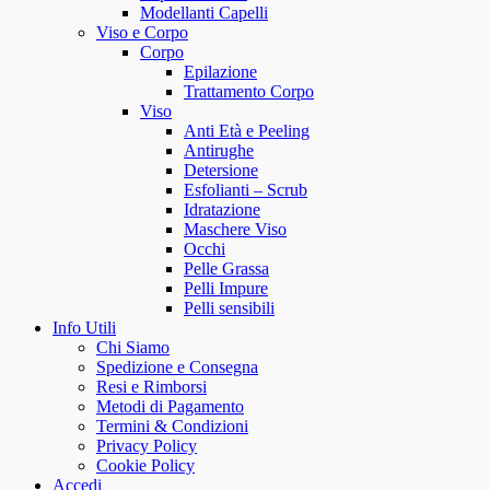
Modellanti Capelli
Viso e Corpo
Corpo
Epilazione
Trattamento Corpo
Viso
Anti Età e Peeling
Antirughe
Detersione
Esfolianti – Scrub
Idratazione
Maschere Viso
Occhi
Pelle Grassa
Pelli Impure
Pelli sensibili
Info Utili
Chi Siamo
Spedizione e Consegna
Resi e Rimborsi
Metodi di Pagamento
Termini & Condizioni
Privacy Policy
Cookie Policy
Accedi