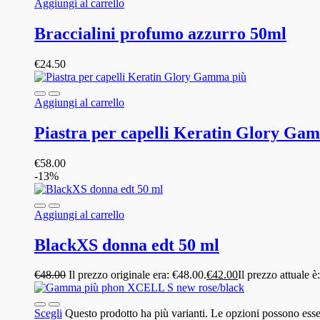
Aggiungi al carrello
Braccialini profumo azzurro 50ml
€
24.50
Aggiungi al carrello
Piastra per capelli Keratin Glory Ga
€
58.00
-13%
Aggiungi al carrello
BlackXS donna edt 50 ml
€
48.00
Il prezzo originale era: €48.00.
€
42.00
Il prezzo attuale è
Scegli
Questo prodotto ha più varianti. Le opzioni possono esser