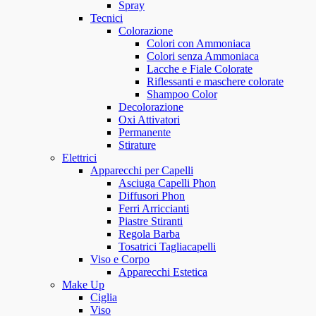
Spray
Tecnici
Colorazione
Colori con Ammoniaca
Colori senza Ammoniaca
Lacche e Fiale Colorate
Riflessanti e maschere colorate
Shampoo Color
Decolorazione
Oxi Attivatori
Permanente
Stirature
Elettrici
Apparecchi per Capelli
Asciuga Capelli Phon
Diffusori Phon
Ferri Arriccianti
Piastre Stiranti
Regola Barba
Tosatrici Tagliacapelli
Viso e Corpo
Apparecchi Estetica
Make Up
Ciglia
Viso