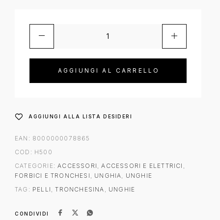
AGGIUNGI AL CARRELLO
AGGIUNGI ALLA LISTA DESIDERI
EAN:
8000000078865
COD:
H500
CATEGORIE:
ACCESSORI
,
ACCESSORI E ELETTRICI
,
FORBICI E TRONCHESI
,
UNGHIA
,
UNGHIE
TAG:
PELLI
,
TRONCHESINA
,
UNGHIE
CONDIVIDI