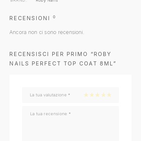
BRAND
Roby Nails
0
RECENSIONI
Ancora non ci sono recensioni.
RECENSISCI PER PRIMO “ROBY
NAILS PERFECT TOP COAT 8ML”
La tua valutazione
*
1 stella su 5
2 stelle su 5
3 stelle su 5
4 stelle su 5
5 stelle su 5