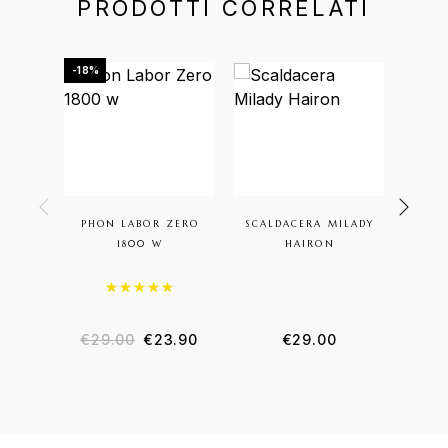
PRODOTTI CORRELATI
-18%
-60%
PHON LABOR ZERO
SCALDACERA MILADY
SIGIL
1800 W
HAIRON
Valutato
5.00
su 5
€
29.00
€
23.90
€
29.00
€
3