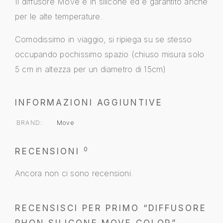
Il diffusore Move è in silicone ed è garantito anche
per le alte temperature.
Comodissimo in viaggio, si ripiega su se stesso
occupando pochissimo spazio (chiuso misura solo
5 cm in altezza per un diametro di 15cm)
INFORMAZIONI AGGIUNTIVE
BRAND
Move
0
RECENSIONI
Ancora non ci sono recensioni.
RECENSISCI PER PRIMO “DIFFUSORE
PHON SILICONE MOVE COLOR”