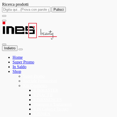
Ricerca prodotti
Pulisci
Indietro
Home
Super Promo
In Saldo
Shop
Super Promo
Speciale Promozioni
Kin Cosmetics
KINMASTER
KINACTIF
KINESSENCES
Shampoo e Trattamenti
KIN Colori e Tecnici
KINMEN