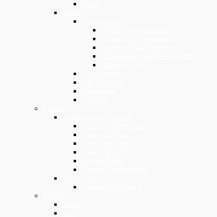
Spray
Tecnici
Colorazione
Colori con Ammoniaca
Colori senza Ammoniaca
Lacche e Fiale Colorate
Riflessanti e maschere colorate
Shampoo Color
Decolorazione
Oxi Attivatori
Permanente
Stirature
Elettrici
Apparecchi per Capelli
Asciuga Capelli Phon
Diffusori Phon
Ferri Arriccianti
Piastre Stiranti
Regola Barba
Tosatrici Tagliacapelli
Viso e Corpo
Apparecchi Estetica
Make Up
Ciglia
Viso