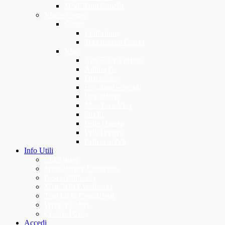
Modellanti Capelli
Viso e Corpo
Corpo
Epilazione
Trattamento Corpo
Viso
Anti Età e Peeling
Antirughe
Detersione
Esfolianti – Scrub
Idratazione
Maschere Viso
Occhi
Pelle Grassa
Pelli Impure
Pelli sensibili
Info Utili
Chi Siamo
Spedizione e Consegna
Resi e Rimborsi
Metodi di Pagamento
Termini & Condizioni
Privacy Policy
Cookie Policy
Accedi