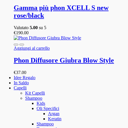
Gamma più phon XCELL S new
rose/black
Valutato
5.00
su 5
€
190.00
Aggiungi al carrello
Phon Diffusore Giubra Blow Style
€
37.00
Idee Regalo
In Saldo
Capelli
Kit Capelli
Shampoo
Kids
Oli Specifici
Argan
Keratin
Shampoo