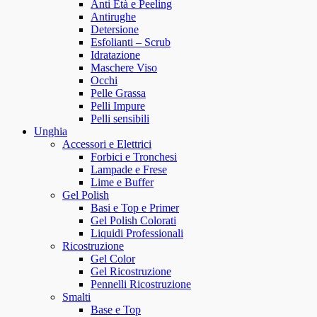
Anti Età e Peeling
Antirughe
Detersione
Esfolianti – Scrub
Idratazione
Maschere Viso
Occhi
Pelle Grassa
Pelli Impure
Pelli sensibili
Unghia
Accessori e Elettrici
Forbici e Tronchesi
Lampade e Frese
Lime e Buffer
Gel Polish
Basi e Top e Primer
Gel Polish Colorati
Liquidi Professionali
Ricostruzione
Gel Color
Gel Ricostruzione
Pennelli Ricostruzione
Smalti
Base e Top