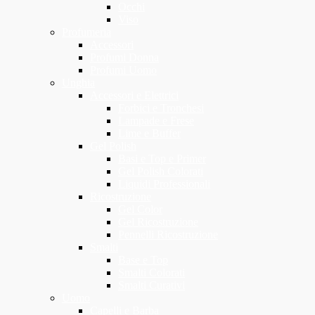
Occhi
Viso
Profumeria
Accessori
Profumi Donna
Profumi Uomo
Unghia
Accessori e Elettrici
Forbici e Tronchesi
Lampade e Frese
Lime e Buffer
Gel Polish
Basi e Top e Primer
Gel Polish Colorati
Liquidi Professionali
Ricostruzione
Gel Color
Gel Ricostruzione
Pennelli Ricostruzione
Smalti
Base e Top
Smalti Colorati
Smalti Curativi
Uomo
Capelli e Barba