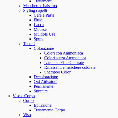
Trattamenti
Maschere e balsamo
Styling capelli
Cere e Paste
Fluidi
Lacca
Mousse
Multiple Use
Spray
Tecnici
Colorazione
Colori con Ammoniaca
Colori senza Ammoniaca
Lacche e Fiale Colorate
Riflessanti e maschere colorate
Shampoo Color
Decolorazione
Oxi Attivatori
Permanente
Stirature
Viso e Corpo
Corpo
Epilazione
Trattamento Corpo
Viso