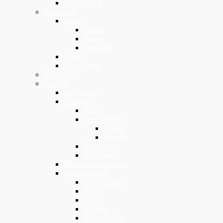
KINSTYLE
Accessori
Capelli
Pettini
Piega
Spazzole
Unghie
Viso Corpo
Predefinita
Capelli
Kit Capelli
Shampoo
Kids
Oli Specifici
Argan
Keratin
Shampoo
Trattamenti
Maschere e balsamo
Styling capelli
Cere e Paste
Fluidi
Lacca
Mousse
Multiple Use