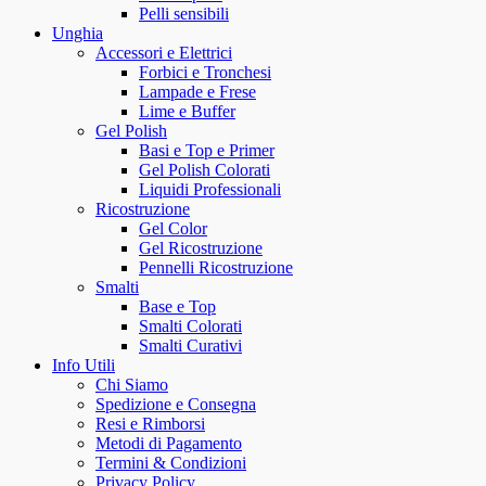
Pelli sensibili
Unghia
Accessori e Elettrici
Forbici e Tronchesi
Lampade e Frese
Lime e Buffer
Gel Polish
Basi e Top e Primer
Gel Polish Colorati
Liquidi Professionali
Ricostruzione
Gel Color
Gel Ricostruzione
Pennelli Ricostruzione
Smalti
Base e Top
Smalti Colorati
Smalti Curativi
Info Utili
Chi Siamo
Spedizione e Consegna
Resi e Rimborsi
Metodi di Pagamento
Termini & Condizioni
Privacy Policy