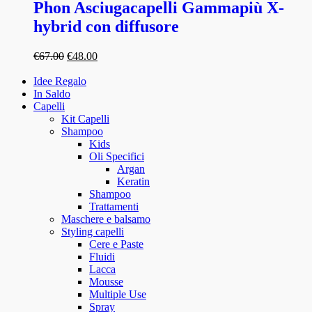
Phon Asciugacapelli Gammapiù X-
hybrid con diffusore
€
67.00
€
48.00
Idee Regalo
In Saldo
Capelli
Kit Capelli
Shampoo
Kids
Oli Specifici
Argan
Keratin
Shampoo
Trattamenti
Maschere e balsamo
Styling capelli
Cere e Paste
Fluidi
Lacca
Mousse
Multiple Use
Spray