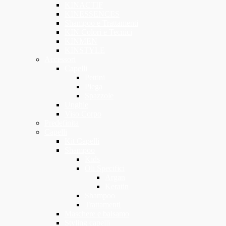
KINACTIF
KINESSENCES
Shampoo e Trattamenti
KIN Colori e Tecnici
KINMEN
KINSTYLE
Accessori
Capelli
Pettini
Piega
Spazzole
Unghie
Viso Corpo
Predefinita
Capelli
Kit Capelli
Shampoo
Kids
Oli Specifici
Argan
Keratin
Shampoo
Trattamenti
Maschere e balsamo
Styling capelli