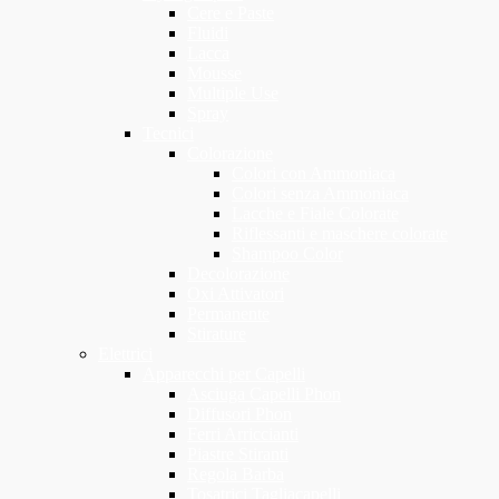
Cere e Paste
Fluidi
Lacca
Mousse
Multiple Use
Spray
Tecnici
Colorazione
Colori con Ammoniaca
Colori senza Ammoniaca
Lacche e Fiale Colorate
Riflessanti e maschere colorate
Shampoo Color
Decolorazione
Oxi Attivatori
Permanente
Stirature
Elettrici
Apparecchi per Capelli
Asciuga Capelli Phon
Diffusori Phon
Ferri Arriccianti
Piastre Stiranti
Regola Barba
Tosatrici Tagliacapelli