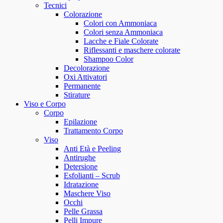
Tecnici
Colorazione
Colori con Ammoniaca
Colori senza Ammoniaca
Lacche e Fiale Colorate
Riflessanti e maschere colorate
Shampoo Color
Decolorazione
Oxi Attivatori
Permanente
Stirature
Viso e Corpo
Corpo
Epilazione
Trattamento Corpo
Viso
Anti Età e Peeling
Antirughe
Detersione
Esfolianti – Scrub
Idratazione
Maschere Viso
Occhi
Pelle Grassa
Pelli Impure