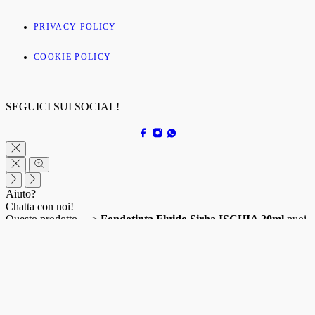
PRIVACY POLICY
COOKIE POLICY
SEGUICI SUI SOCIAL!
Aiuto?
Chatta con noi!
Questo prodotto —>
Fondotinta Fluido Sirha ISCHIA 30ml
puoi
acquistarlo a soli
€15.50
! Se vuoi saperne di più, contattaci!
Apri chat