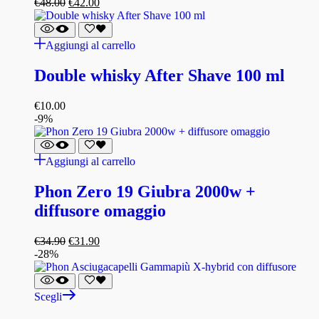
€
48.00
€
42.00
Aggiungi al carrello
Double whisky After Shave 100 ml
€
10.00
-9%
Aggiungi al carrello
Phon Zero 19 Giubra 2000w +
diffusore omaggio
€
34.90
€
31.90
-28%
Scegli