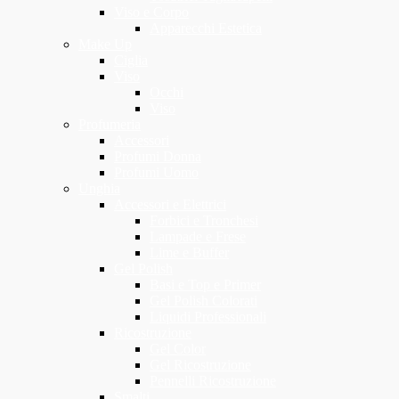
Viso e Corpo
Apparecchi Estetica
Make Up
Ciglia
Viso
Occhi
Viso
Profumeria
Accessori
Profumi Donna
Profumi Uomo
Unghia
Accessori e Elettrici
Forbici e Tronchesi
Lampade e Frese
Lime e Buffer
Gel Polish
Basi e Top e Primer
Gel Polish Colorati
Liquidi Professionali
Ricostruzione
Gel Color
Gel Ricostruzione
Pennelli Ricostruzione
Smalti