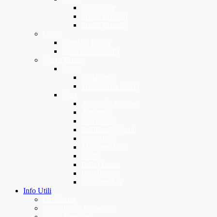
Base e Top
Smalti Colorati
Smalti Curativi
Uomo
Capelli e Barba
Modellanti Capelli
Viso e Corpo
Corpo
Epilazione
Trattamento Corpo
Viso
Anti Età e Peeling
Antirughe
Detersione
Esfolianti – Scrub
Idratazione
Maschere Viso
Occhi
Pelle Grassa
Pelli Impure
Pelli sensibili
Info Utili
Chi Siamo
Spedizione e Consegna
Resi e Rimborsi