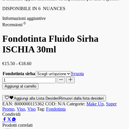
DISPONIBILE IN 6 NUANCES
Informazioni aggiuntive
0
Recensioni
Fondotinta Fluido Sirha
ISCHIA 30ml
€
15.50
-
€
18.60
Fondotinta sirha
Svuota
Aggiungi al carrello
Aggiungi alla Lista Desideri
Rimuovi dalla lista desideri
EAN:
8000000115362
COD:
N/A
Categorie:
Make Up
,
Super
Promo
,
Viso
,
Viso
Tag:
Fondotinta
Condividi
Prodotti correlati