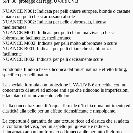
SPF 30: protegge dai raggi UVA e UVB.
NUANCE N001: Indicata per pelli chiare europee, bionde o castane
chiare con pelli che si arrossano al sole
NUANCE N002: Indicata per pelle abbronzata, intensa,
mediterranea
NUANCE M001: Indicata per pelli chiare ma vivaci, che si
abbronzano facilmente, mediterranee
NUANCE M002: Indicata per pelli molto abbronzate o scure
NUANCE B001: Indicata per pelli chiare che si abbronza
facilmente
NUANCE B002: Indicata per pelli decisamente scure
Fondotinta fluido a base siliconica dal finish naturale effetto lifting,
specifico per pelli mature.
La speciale formula con protezione UVA/UVB è arricchita con un
concentrato di attivi ad azione anti age che riducono le imperfezioni
e facilitano il rinnovamento cellulare.
L’alta concentrazione di Acqua Termale d’Ischia dona nutrimento ed
elasticità alla pelle per un effetto ridensificante e rimpolpante.
La copertura è garantita da una texture ricca ed elastica che si adatta
ai contorni del viso, per un aspetto più giovane e radioso.
L’incarnato appare uniformato ed impeccabile per tutto il giorno.