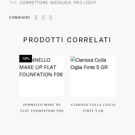
TAG:
CORRETTORE
,
MESAUDA
,
PRO LIGHT
CONDIVIDI
PRODOTTI CORRELATI
-10%
PENNELLO MAKE UP
CLARISSA COLLA CIGLIA
CC
FLAT FOUNFATION F06
FINTE 5 GR
ISC