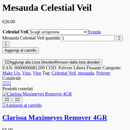
Mesauda Celestial Veil
€
20.00
Celestial Veil
Svuota
Mesauda Celestial Veil quantità
Aggiungi al carrello
Aggiungi alla Lista Desideri
Rimuovi dalla lista desideri
EAN:
8000000081209
COD:
Polvere Libera Fissante
Categorie:
Make Up
,
Viso
,
Viso
Tag:
Celestial Veil
,
mesauda
,
Polvere
Condividi
Prodotti correlati
Aggiungi al carrello
Clarissa Maximeyes Remover 4GR
€
5.90