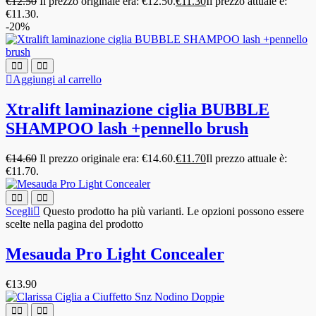
€
12.50
Il prezzo originale era: €12.50.
€
11.30
Il prezzo attuale è:
€11.30.
-20%
Aggiungi al carrello
Xtralift laminazione ciglia BUBBLE
SHAMPOO lash +pennello brush
€
14.60
Il prezzo originale era: €14.60.
€
11.70
Il prezzo attuale è:
€11.70.
Scegli
Questo prodotto ha più varianti. Le opzioni possono essere
scelte nella pagina del prodotto
Mesauda Pro Light Concealer
€
13.90