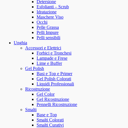
Detersione
Esfolianti – Scrub
Idratazione
Maschere Viso
Occhi
Pelle Grassa
Pelli Impure
Pelli sensibili
Unghia
Accessori e Elettrici
Forbici e Tronchesi
Lampade e Frese
Lime e Buffer
Gel Polish
Basi e Top e Primer
Gel Polish Colorati
Liquidi Professionali
Ricostruzione
Gel Color
Gel Ricostruzione
Pennelli Ricostruzione
Smalti
Base e Top
Smalti Colorati
Smalti Curativi