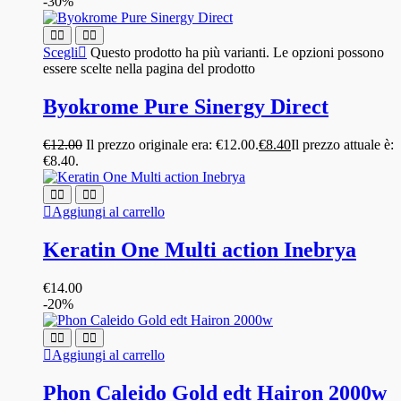
-30%
Scegli
Questo prodotto ha più varianti. Le opzioni possono
essere scelte nella pagina del prodotto
Byokrome Pure Sinergy Direct
€
12.00
Il prezzo originale era: €12.00.
€
8.40
Il prezzo attuale è:
€8.40.
Aggiungi al carrello
Keratin One Multi action Inebrya
€
14.00
-20%
Aggiungi al carrello
Phon Caleido Gold edt Hairon 2000w