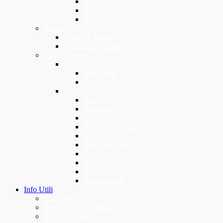
Base e Top
Smalti Colorati
Smalti Curativi
Uomo
Capelli e Barba
Modellanti Capelli
Viso e Corpo
Corpo
Epilazione
Trattamento Corpo
Viso
Anti Età e Peeling
Antirughe
Detersione
Esfolianti – Scrub
Idratazione
Maschere Viso
Occhi
Pelle Grassa
Pelli Impure
Pelli sensibili
Info Utili
Chi Siamo
Spedizione e Consegna
Resi e Rimborsi