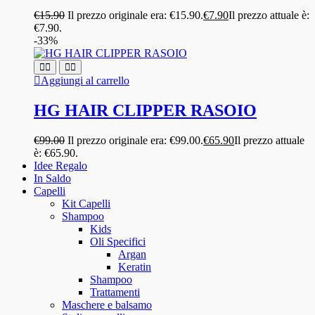
€
15.90
Il prezzo originale era: €15.90.
€
7.90
Il prezzo attuale è:
€7.90.
-33%
Aggiungi al carrello
HG HAIR CLIPPER RASOIO
€
99.00
Il prezzo originale era: €99.00.
€
65.90
Il prezzo attuale
è: €65.90.
Idee Regalo
In Saldo
Capelli
Kit Capelli
Shampoo
Kids
Oli Specifici
Argan
Keratin
Shampoo
Trattamenti
Maschere e balsamo