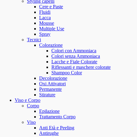
Styling capelli
Cere e Paste
Fluidi
Lacca
Mousse
Multiple Use
Spray
Tecnici
Colorazione
Colori con Ammoniaca
Colori senza Ammoniaca
Lacche e Fiale Colorate
Riflessanti e maschere colorate
Shampoo Color
Decolorazione
Oxi Attivatori
Permanente
Stirature
Viso e Corpo
Corpo
Epilazione
Trattamento Corpo
Viso
Anti Età e Peeling
Antirughe