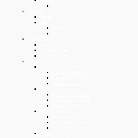
Viso e Corpo
Apparecchi Estetica
Make Up
Ciglia
Viso
Occhi
Viso
Profumeria
Accessori
Profumi Donna
Profumi Uomo
Unghia
Accessori e Elettrici
Forbici e Tronchesi
Lampade e Frese
Lime e Buffer
Gel Polish
Basi e Top e Primer
Gel Polish Colorati
Liquidi Professionali
Ricostruzione
Gel Color
Gel Ricostruzione
Pennelli Ricostruzione
Smalti