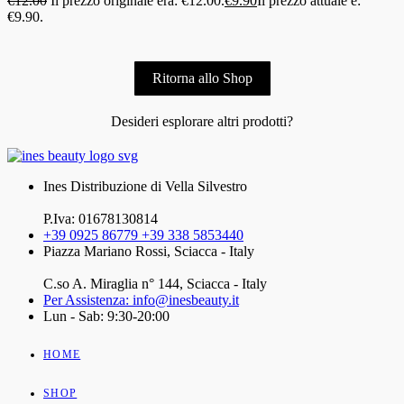
€
12.00
Il prezzo originale era: €12.00.
€
9.90
Il prezzo attuale è:
€9.90.
Ritorna allo Shop
Desideri esplorare altri prodotti?
Ines Distribuzione di Vella Silvestro
P.Iva: 01678130814
+39 0925 86779 +39 338 5853440
Piazza Mariano Rossi, Sciacca - Italy
C.so A. Miraglia n° 144, Sciacca - Italy
Per Assistenza: info@inesbeauty.it
Lun - Sab: 9:30-20:00
HOME
SHOP