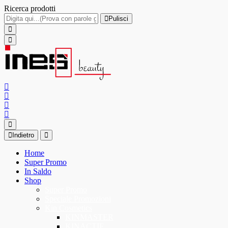
Ricerca prodotti
Pulisci
Indietro
Home
Super Promo
In Saldo
Shop
Super Promo
Speciale Promozioni
Kin Cosmetics
KINMASTER
KINACTIF