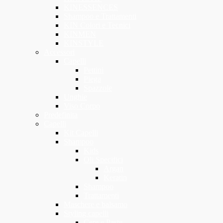
KINESSENCES
Shampoo e Trattamenti
KIN Colori e Tecnici
KINMEN
KINSTYLE
Accessori
Capelli
Pettini
Piega
Spazzole
Unghie
Viso Corpo
Predefinita
Capelli
Kit Capelli
Shampoo
Kids
Oli Specifici
Argan
Keratin
Shampoo
Trattamenti
Maschere e balsamo
Styling capelli
Cere e Paste