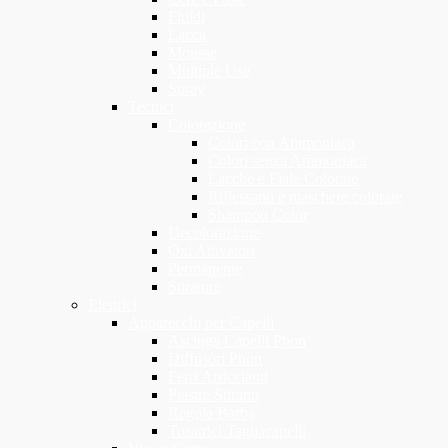
Fluidi
Lacca
Mousse
Multiple Use
Spray
Tecnici
Colorazione
Colori con Ammoniaca
Colori senza Ammoniaca
Lacche e Fiale Colorate
Riflessanti e maschere colorate
Shampoo Color
Decolorazione
Oxi Attivatori
Permanente
Stirature
Elettrici
Apparecchi per Capelli
Asciuga Capelli Phon
Diffusori Phon
Ferri Arriccianti
Piastre Stiranti
Regola Barba
Tosatrici Tagliacapelli