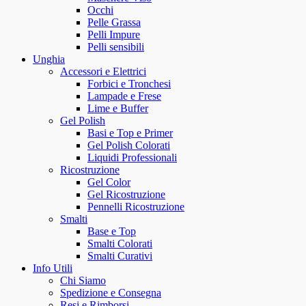
Occhi
Pelle Grassa
Pelli Impure
Pelli sensibili
Unghia
Accessori e Elettrici
Forbici e Tronchesi
Lampade e Frese
Lime e Buffer
Gel Polish
Basi e Top e Primer
Gel Polish Colorati
Liquidi Professionali
Ricostruzione
Gel Color
Gel Ricostruzione
Pennelli Ricostruzione
Smalti
Base e Top
Smalti Colorati
Smalti Curativi
Info Utili
Chi Siamo
Spedizione e Consegna
Resi e Rimborsi