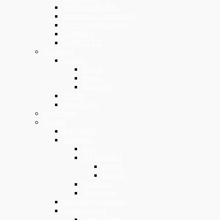
KINESSENCES
Shampoo e Trattamenti
KIN Colori e Tecnici
KINMEN
KINSTYLE
Accessori
Capelli
Pettini
Piega
Spazzole
Unghie
Viso Corpo
Predefinita
Capelli
Kit Capelli
Shampoo
Kids
Oli Specifici
Argan
Keratin
Shampoo
Trattamenti
Maschere e balsamo
Styling capelli
Cere e Paste