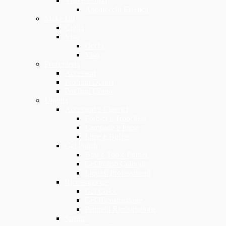
Viso e Corpo
Apparecchi Estetica
Make Up
Ciglia
Viso
Occhi
Viso
Profumeria
Accessori
Profumi Donna
Profumi Uomo
Unghia
Accessori e Elettrici
Forbici e Tronchesi
Lampade e Frese
Lime e Buffer
Gel Polish
Basi e Top e Primer
Gel Polish Colorati
Liquidi Professionali
Ricostruzione
Gel Color
Gel Ricostruzione
Pennelli Ricostruzione
Smalti