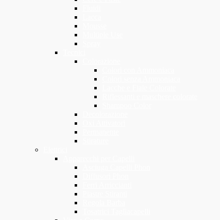
Fluidi
Lacca
Mousse
Multiple Use
Spray
Tecnici
Colorazione
Colori con Ammoniaca
Colori senza Ammoniaca
Lacche e Fiale Colorate
Riflessanti e maschere colorate
Shampoo Color
Decolorazione
Oxi Attivatori
Permanente
Stirature
Elettrici
Apparecchi per Capelli
Asciuga Capelli Phon
Diffusori Phon
Ferri Arriccianti
Piastre Stiranti
Regola Barba
Tosatrici Tagliacapelli