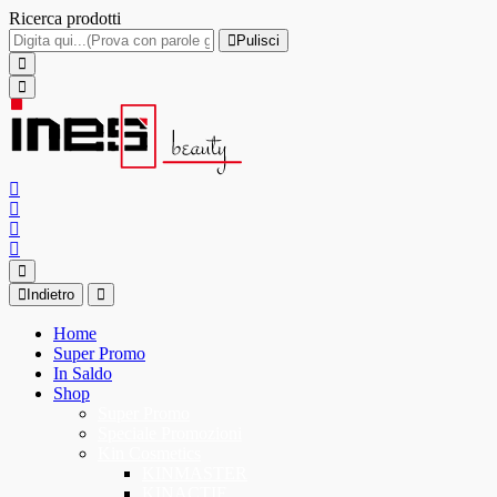
Ricerca prodotti
Pulisci
Indietro
Home
Super Promo
In Saldo
Shop
Super Promo
Speciale Promozioni
Kin Cosmetics
KINMASTER
KINACTIF