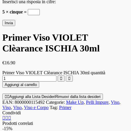
Inserisci una risposta in cifre:
5 × cinque =
Primer Viso VIOLET
Clèarance ISCHIA 30ml
€
16.90
Primer Viso VIOLET Clèarance ISCHIA 30ml quantità
Aggiungi al carrello
Aggiungi alla Lista Desideri
Rimuovi dalla lista desideri
EAN:
8000000115492
Categorie:
Make Up
,
Pelli Impure
,
Viso
,
Viso
,
Viso
,
Viso e Corpo
Tag:
Primer
Condividi
Prodotti correlati
-15%