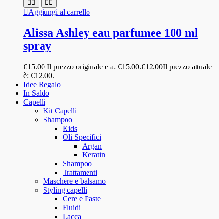
Aggiungi al carrello
Alissa Ashley eau parfumee 100 ml
spray
€
15.00
Il prezzo originale era: €15.00.
€
12.00
Il prezzo attuale
è: €12.00.
Idee Regalo
In Saldo
Capelli
Kit Capelli
Shampoo
Kids
Oli Specifici
Argan
Keratin
Shampoo
Trattamenti
Maschere e balsamo
Styling capelli
Cere e Paste
Fluidi
Lacca