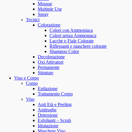
Mousse
Multiple Use
Spray
Tecnici
Colorazione
Colori con Ammoniaca
Colori senza Ammoniaca
Lacche e Fiale Colorate
Riflessanti e maschere colorate
Shampoo Color
Decolorazione
Oxi Attivatori
Permanente
Stirature
Viso e Corpo
Corpo
Epilazione
Trattamento Corpo
Viso
Anti Età e Peeling
Antirughe
Detersione
Esfolianti – Scrub
Idratazione
Maschere Viso