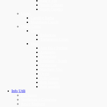
Base e Top
Smalti Colorati
Smalti Curativi
Uomo
Capelli e Barba
Modellanti Capelli
Viso e Corpo
Corpo
Epilazione
Trattamento Corpo
Viso
Anti Età e Peeling
Antirughe
Detersione
Esfolianti – Scrub
Idratazione
Maschere Viso
Occhi
Pelle Grassa
Pelli Impure
Pelli sensibili
Info Utili
Chi Siamo
Spedizione e Consegna
Resi e Rimborsi