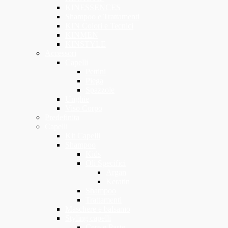
KINESSENCES
Shampoo e Trattamenti
KIN Colori e Tecnici
KINMEN
KINSTYLE
Accessori
Capelli
Pettini
Piega
Spazzole
Unghie
Viso Corpo
Predefinita
Capelli
Kit Capelli
Shampoo
Kids
Oli Specifici
Argan
Keratin
Shampoo
Trattamenti
Maschere e balsamo
Styling capelli
Cere e Paste