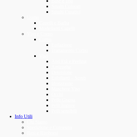
Base e Top
Smalti Colorati
Smalti Curativi
Uomo
Capelli e Barba
Modellanti Capelli
Viso e Corpo
Corpo
Epilazione
Trattamento Corpo
Viso
Anti Età e Peeling
Antirughe
Detersione
Esfolianti – Scrub
Idratazione
Maschere Viso
Occhi
Pelle Grassa
Pelli Impure
Pelli sensibili
Info Utili
Chi Siamo
Spedizione e Consegna
Resi e Rimborsi