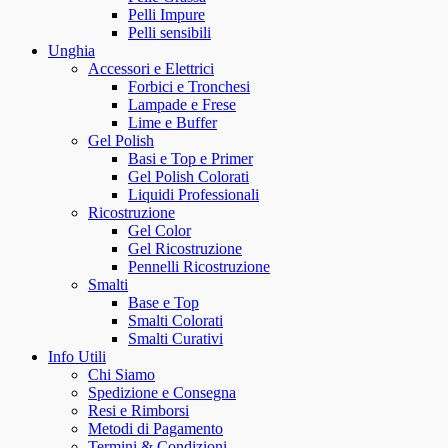
Pelli Impure
Pelli sensibili
Unghia
Accessori e Elettrici
Forbici e Tronchesi
Lampade e Frese
Lime e Buffer
Gel Polish
Basi e Top e Primer
Gel Polish Colorati
Liquidi Professionali
Ricostruzione
Gel Color
Gel Ricostruzione
Pennelli Ricostruzione
Smalti
Base e Top
Smalti Colorati
Smalti Curativi
Info Utili
Chi Siamo
Spedizione e Consegna
Resi e Rimborsi
Metodi di Pagamento
Termini & Condizioni