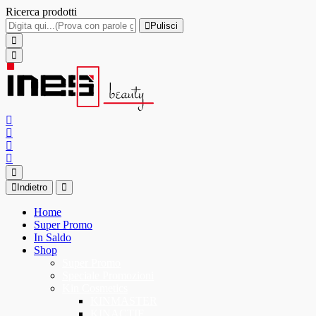
Ricerca prodotti
Pulisci
Indietro
Home
Super Promo
In Saldo
Shop
Super Promo
Speciale Promozioni
Kin Cosmetics
KINMASTER
KINACTIF