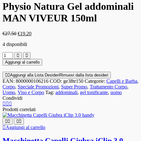
Physio Natura Gel addominali
MAN VIVEUR 150ml
Il
Il
€
27.50
€
19.20
prezzo
prezzo
4 disponibili
originale
attuale
era:
è:
Physio
€27.50.
€19.20.
Natura
Aggiungi al carrello
Gel
addominali
Aggiungi alla Lista Desideri
Rimuovi dalla lista desideri
MAN
EAN:
8000000106216
COD:
ge38tr150
Categorie:
Capelli e Barba
,
VIVEUR
Corpo
,
Speciale Promozioni
,
Super Promo
,
Trattamento Corpo
,
150ml
Uomo
,
Viso e Corpo
Tag:
addominali
,
gel tonificante
,
uomo
quantità
Condividi
Prodotti correlati
Aggiungi al carrello
Macchinetta Capelli Giubra iClip 3.0