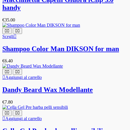
handy
€
35.00
Questo
Scegli
prodotto
ha
Shampoo Color Man DIKSON for man
più
varianti.
€
6.40
Le
opzioni
possono
Aggiungi al carrello
essere
scelte
nella
Dandy Beard Wax Modellante
pagina
del
€
7.80
prodotto
Aggiungi al carrello