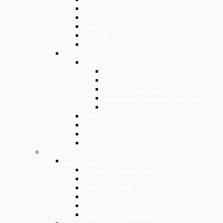
Fluidi
Lacca
Mousse
Multiple Use
Spray
Tecnici
Colorazione
Colori con Ammoniaca
Colori senza Ammoniaca
Lacche e Fiale Colorate
Riflessanti e maschere colorate
Shampoo Color
Decolorazione
Oxi Attivatori
Permanente
Stirature
Elettrici
Apparecchi per Capelli
Asciuga Capelli Phon
Diffusori Phon
Ferri Arriccianti
Piastre Stiranti
Regola Barba
Tosatrici Tagliacapelli