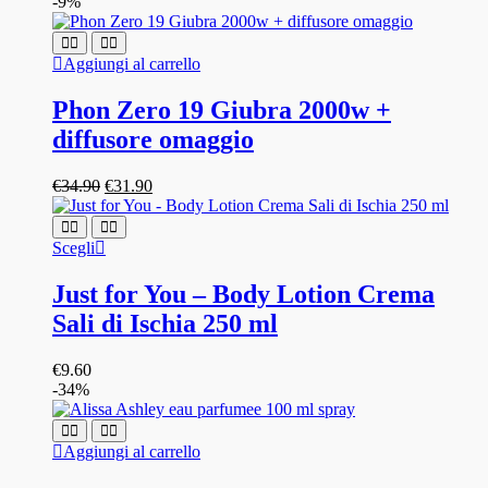
-9%
Aggiungi al carrello
Phon Zero 19 Giubra 2000w +
diffusore omaggio
Il
Il
€
34.90
€
31.90
prezzo
prezzo
originale
attuale
era:
è:
Questo
Scegli
€34.90.
€31.90.
prodotto
ha
Just for You – Body Lotion Crema
più
Sali di Ischia 250 ml
varianti.
Le
opzioni
€
9.60
possono
-34%
essere
scelte
nella
Aggiungi al carrello
pagina
del