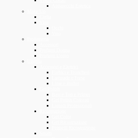
Viso e Corpo
Apparecchi Estetica
Make Up
Ciglia
Viso
Occhi
Viso
Profumeria
Accessori
Profumi Donna
Profumi Uomo
Unghia
Accessori e Elettrici
Forbici e Tronchesi
Lampade e Frese
Lime e Buffer
Gel Polish
Basi e Top e Primer
Gel Polish Colorati
Liquidi Professionali
Ricostruzione
Gel Color
Gel Ricostruzione
Pennelli Ricostruzione
Smalti