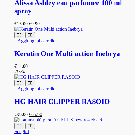
Alissa Ashley eau parfumee 100 ml
prodotto
spray
Il
Il
€
15.00
€
9.90
prezzo
prezzo
originale
attuale
era:
è:
Aggiungi al carrello
€15.00.
€9.90.
Keratin One Multi action Inebrya
€
14.00
-33%
Aggiungi al carrello
HG HAIR CLIPPER RASOIO
Il
Il
€
99.00
€
65.90
prezzo
prezzo
originale
attuale
era:
è:
Questo
Scegli