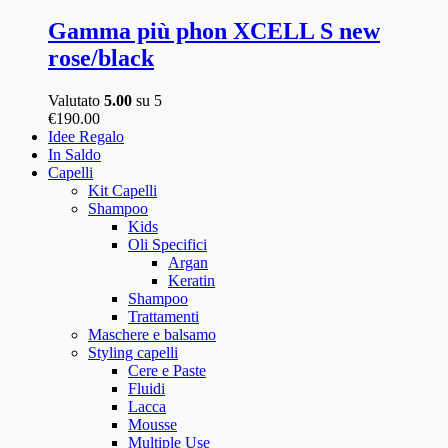
€99.00.
€65.90.
prodotto
ha
Gamma più phon XCELL S new
più
rose/black
varianti.
Le
opzioni
Valutato
5.00
su 5
possono
€
190.00
essere
Idee Regalo
scelte
In Saldo
nella
Capelli
pagina
Kit Capelli
del
Shampoo
prodotto
Kids
Oli Specifici
Argan
Keratin
Shampoo
Trattamenti
Maschere e balsamo
Styling capelli
Cere e Paste
Fluidi
Lacca
Mousse
Multiple Use