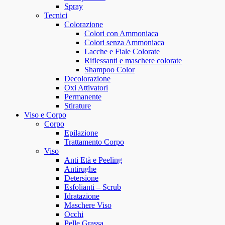
Spray
Tecnici
Colorazione
Colori con Ammoniaca
Colori senza Ammoniaca
Lacche e Fiale Colorate
Riflessanti e maschere colorate
Shampoo Color
Decolorazione
Oxi Attivatori
Permanente
Stirature
Viso e Corpo
Corpo
Epilazione
Trattamento Corpo
Viso
Anti Età e Peeling
Antirughe
Detersione
Esfolianti – Scrub
Idratazione
Maschere Viso
Occhi
Pelle Grassa