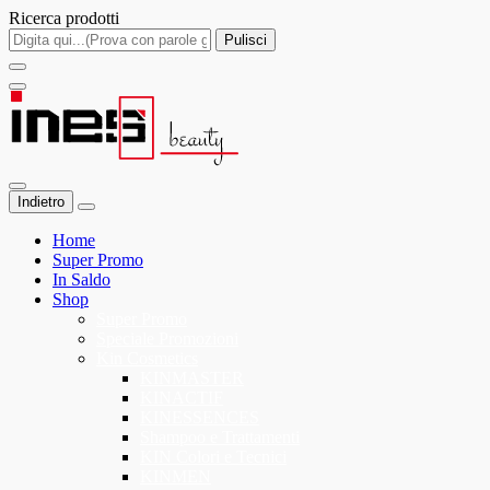
Ricerca prodotti
Pulisci
Indietro
Home
Super Promo
In Saldo
Shop
Super Promo
Speciale Promozioni
Kin Cosmetics
KINMASTER
KINACTIF
KINESSENCES
Shampoo e Trattamenti
KIN Colori e Tecnici
KINMEN