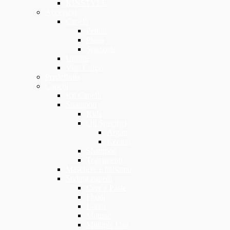
KINSTYLE
Accessori
Capelli
Pettini
Piega
Spazzole
Unghie
Viso Corpo
Predefinita
Capelli
Kit Capelli
Shampoo
Kids
Oli Specifici
Argan
Keratin
Shampoo
Trattamenti
Maschere e balsamo
Styling capelli
Cere e Paste
Fluidi
Lacca
Mousse
Multiple Use