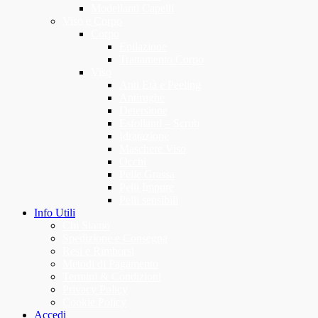
Modellanti Capelli
Viso e Corpo
Corpo
Epilazione
Trattamento Corpo
Viso
Anti Età e Peeling
Antirughe
Detersione
Esfolianti – Scrub
Idratazione
Maschere Viso
Occhi
Pelle Grassa
Pelli Impure
Pelli sensibili
Info Utili
Chi Siamo
Spedizione e Consegna
Resi e Rimborsi
Metodi di Pagamento
Termini & Condizioni
Privacy Policy
Cookie Policy
Accedi