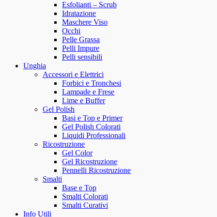
Esfolianti – Scrub
Idratazione
Maschere Viso
Occhi
Pelle Grassa
Pelli Impure
Pelli sensibili
Unghia
Accessori e Elettrici
Forbici e Tronchesi
Lampade e Frese
Lime e Buffer
Gel Polish
Basi e Top e Primer
Gel Polish Colorati
Liquidi Professionali
Ricostruzione
Gel Color
Gel Ricostruzione
Pennelli Ricostruzione
Smalti
Base e Top
Smalti Colorati
Smalti Curativi
Info Utili