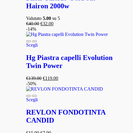
Hairon 2000w
Valutato
5.00
su 5
€
40.00
€
32.00
-14%
Scegli
Hg Piastra capelli Evolution
Twin Power
€
139.00
€
119.00
-50%
Scegli
REVLON FONDOTINTA
CANDID
€
15.90
€
7.90