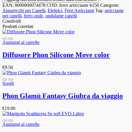
EAN:
8000000074478
COD:
ferro arricciante b156
Categorie:
Apparecchi per Capelli
,
Elettrici
,
Ferri Arriccianti
Tag:
arricciante
per capelli
,
ferro onde
,
ondulante capelli
Condividi
Prodotti correlati
Aggiungi al carrello
Diffusore Phon Silicone Move color
€
9.50
Scegli
Phon Glamù Fantasy Giubra da viaggio
€
19.00
Aggiungi al carrello