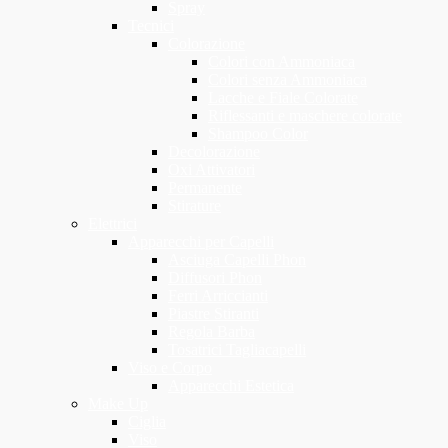
Spray
Tecnici
Colorazione
Colori con Ammoniaca
Colori senza Ammoniaca
Lacche e Fiale Colorate
Riflessanti e maschere colorate
Shampoo Color
Decolorazione
Oxi Attivatori
Permanente
Stirature
Elettrici
Apparecchi per Capelli
Asciuga Capelli Phon
Diffusori Phon
Ferri Arriccianti
Piastre Stiranti
Regola Barba
Tosatrici Tagliacapelli
Viso e Corpo
Apparecchi Estetica
Make Up
Ciglia
Viso