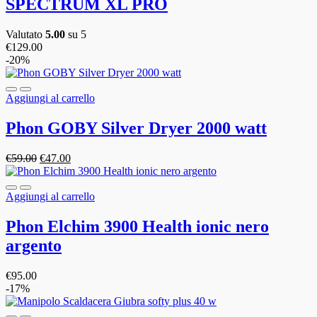
SPECTRUM XL PRO
Valutato
5.00
su 5
€
129.00
-20%
Aggiungi al carrello
Phon GOBY Silver Dryer 2000 watt
€
59.00
€
47.00
Aggiungi al carrello
Phon Elchim 3900 Health ionic nero
argento
€
95.00
-17%