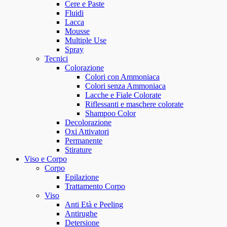
Cere e Paste
Fluidi
Lacca
Mousse
Multiple Use
Spray
Tecnici
Colorazione
Colori con Ammoniaca
Colori senza Ammoniaca
Lacche e Fiale Colorate
Riflessanti e maschere colorate
Shampoo Color
Decolorazione
Oxi Attivatori
Permanente
Stirature
Viso e Corpo
Corpo
Epilazione
Trattamento Corpo
Viso
Anti Età e Peeling
Antirughe
Detersione