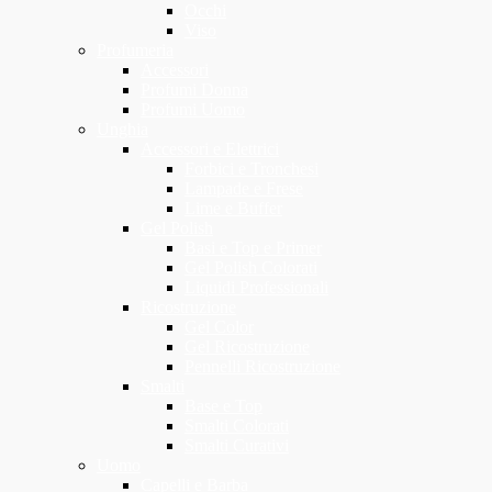
Occhi
Viso
Profumeria
Accessori
Profumi Donna
Profumi Uomo
Unghia
Accessori e Elettrici
Forbici e Tronchesi
Lampade e Frese
Lime e Buffer
Gel Polish
Basi e Top e Primer
Gel Polish Colorati
Liquidi Professionali
Ricostruzione
Gel Color
Gel Ricostruzione
Pennelli Ricostruzione
Smalti
Base e Top
Smalti Colorati
Smalti Curativi
Uomo
Capelli e Barba