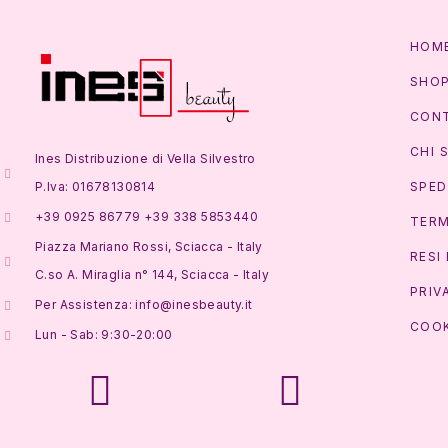
HOM
SHO
CONT
CHI 
Ines Distribuzione di Vella Silvestro
P.Iva: 01678130814
SPED
+39 0925 86779 +39 338 5853440
TERM
Piazza Mariano Rossi, Sciacca - Italy
RESI
C.so A. Miraglia n° 144, Sciacca - Italy
PRIV
Per Assistenza: info@inesbeauty.it
COOK
Lun - Sab: 9:30-20:00