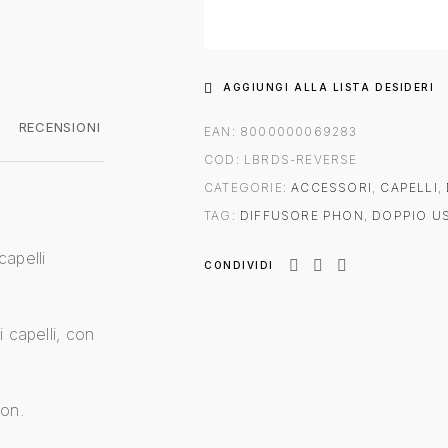
AGGIUNGI ALLA LISTA DESIDERI
RECENSIONI
EAN:
8000000069283
COD:
LBRDS-REVERSE
CATEGORIE:
ACCESSORI
,
CAPELLI
,
TAG:
DIFFUSORE PHON
,
DOPPIO U
capelli
CONDIVIDI
 capelli, con
hon.