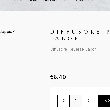
HOME
SHOP
DIFFUSORE PHON REVERSE LABOR
DIFFUSORE 
LABOR
Diffusore Reverse Labor
€
8.40
AG