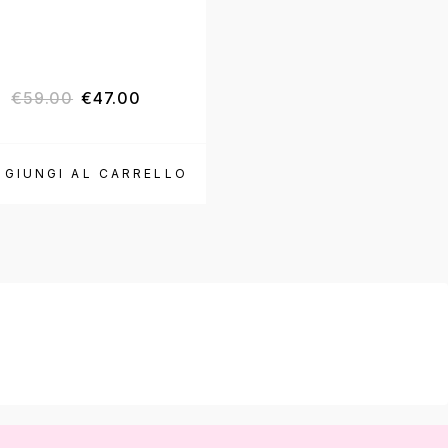
€
59.00
€
47.00
€
39.90
€
24.90
GGIUNGI AL CARRELLO
AGGIUNGI AL CARR