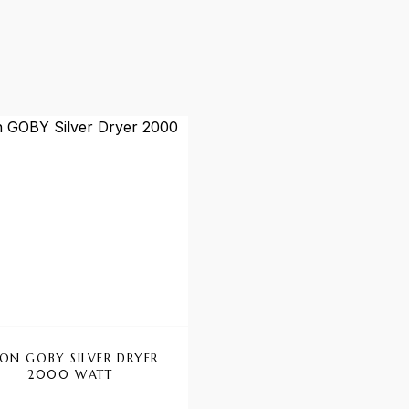
-38%
ON GOBY SILVER DRYER
PHON ECO JET 2.0 GI
2000 WATT
2000W NERO E GIAL