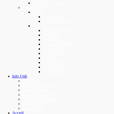
Modellanti Capelli
Viso e Corpo
Corpo
Epilazione
Trattamento Corpo
Viso
Anti Età e Peeling
Antirughe
Detersione
Esfolianti – Scrub
Idratazione
Maschere Viso
Occhi
Pelle Grassa
Pelli Impure
Pelli sensibili
Info Utili
Chi Siamo
Spedizione e Consegna
Resi e Rimborsi
Metodi di Pagamento
Termini & Condizioni
Privacy Policy
Cookie Policy
Accedi