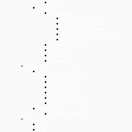
Spray
Tecnici
Colorazione
Colori con Ammoniaca
Colori senza Ammoniaca
Lacche e Fiale Colorate
Riflessanti e maschere colorate
Shampoo Color
Decolorazione
Oxi Attivatori
Permanente
Stirature
Elettrici
Apparecchi per Capelli
Asciuga Capelli Phon
Diffusori Phon
Ferri Arriccianti
Piastre Stiranti
Regola Barba
Tosatrici Tagliacapelli
Viso e Corpo
Apparecchi Estetica
Make Up
Ciglia
Viso