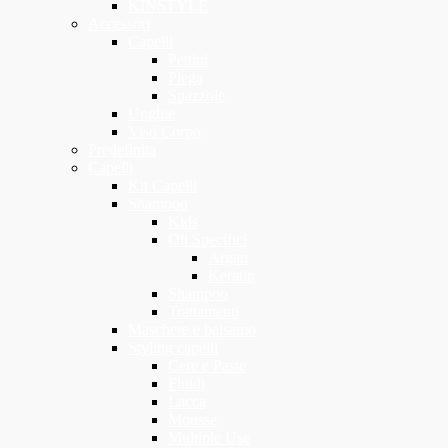
KINSTYLE
Accessori
Capelli
Pettini
Piega
Spazzole
Unghie
Viso Corpo
Predefinita
Capelli
Kit Capelli
Shampoo
Kids
Oli Specifici
Argan
Keratin
Shampoo
Trattamenti
Maschere e balsamo
Styling capelli
Cere e Paste
Fluidi
Lacca
Mousse
Multiple Use