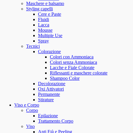
Maschere e balsamo
Styling capelli
Cere e Paste
Fluidi
Lacca
Mousse
Multiple Use
Spray
Tecnici
Colorazione
Colori con Ammoniaca
Colori senza Ammoniaca
Lacche e Fiale Colorate
Riflessanti e maschere colorate
Shampoo Color
Decolorazione
Oxi Attivatori
Permanente
Stirature
Viso e Corpo
Corpo
Epilazione
Trattamento Corpo
Viso
Anti Età e Peeling