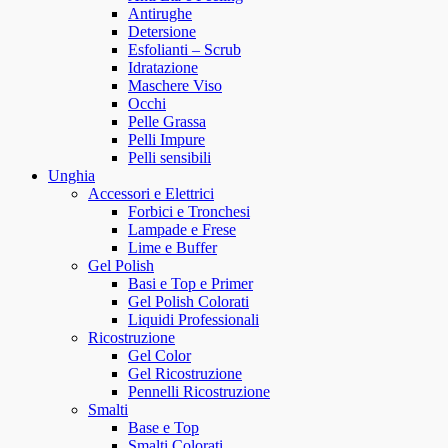
Antirughe
Detersione
Esfolianti – Scrub
Idratazione
Maschere Viso
Occhi
Pelle Grassa
Pelli Impure
Pelli sensibili
Unghia
Accessori e Elettrici
Forbici e Tronchesi
Lampade e Frese
Lime e Buffer
Gel Polish
Basi e Top e Primer
Gel Polish Colorati
Liquidi Professionali
Ricostruzione
Gel Color
Gel Ricostruzione
Pennelli Ricostruzione
Smalti
Base e Top
Smalti Colorati