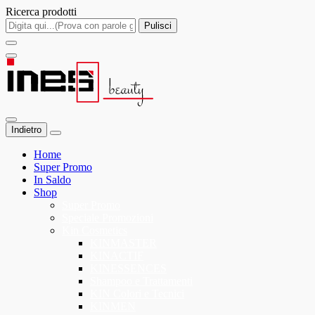
Ricerca prodotti
Pulisci
Indietro
Home
Super Promo
In Saldo
Shop
Super Promo
Speciale Promozioni
Kin Cosmetics
KINMASTER
KINACTIF
KINESSENCES
Shampoo e Trattamenti
KIN Colori e Tecnici
KINMEN