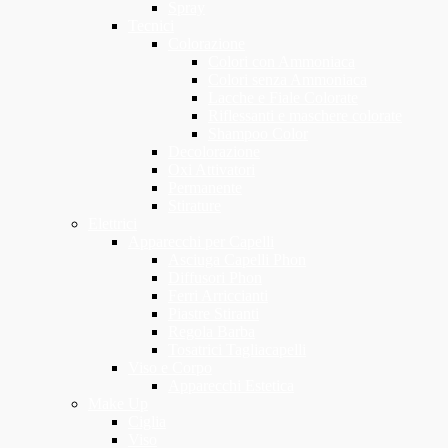
Spray
Tecnici
Colorazione
Colori con Ammoniaca
Colori senza Ammoniaca
Lacche e Fiale Colorate
Riflessanti e maschere colorate
Shampoo Color
Decolorazione
Oxi Attivatori
Permanente
Stirature
Elettrici
Apparecchi per Capelli
Asciuga Capelli Phon
Diffusori Phon
Ferri Arriccianti
Piastre Stiranti
Regola Barba
Tosatrici Tagliacapelli
Viso e Corpo
Apparecchi Estetica
Make Up
Ciglia
Viso