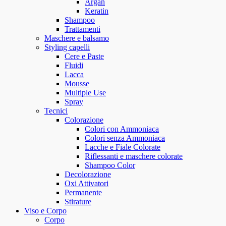
Argan
Keratin
Shampoo
Trattamenti
Maschere e balsamo
Styling capelli
Cere e Paste
Fluidi
Lacca
Mousse
Multiple Use
Spray
Tecnici
Colorazione
Colori con Ammoniaca
Colori senza Ammoniaca
Lacche e Fiale Colorate
Riflessanti e maschere colorate
Shampoo Color
Decolorazione
Oxi Attivatori
Permanente
Stirature
Viso e Corpo
Corpo