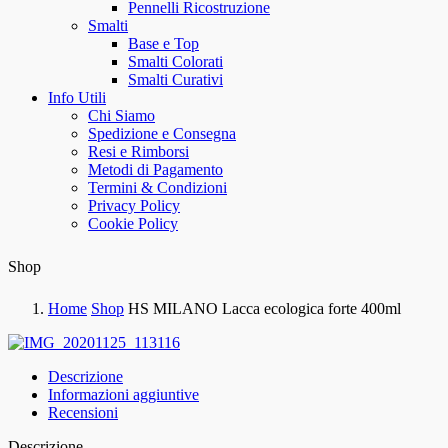
Pennelli Ricostruzione
Smalti
Base e Top
Smalti Colorati
Smalti Curativi
Info Utili
Chi Siamo
Spedizione e Consegna
Resi e Rimborsi
Metodi di Pagamento
Termini & Condizioni
Privacy Policy
Cookie Policy
Shop
Home
Shop
HS MILANO Lacca ecologica forte 400ml
Descrizione
Informazioni aggiuntive
Recensioni
Descrizione