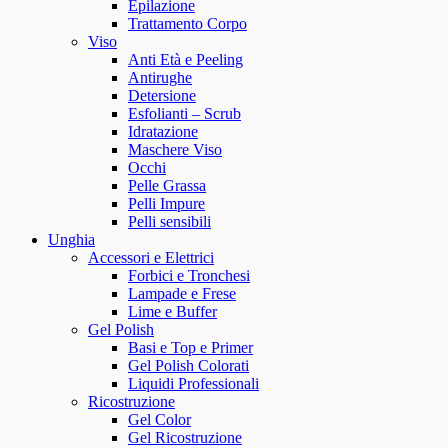
Epilazione
Trattamento Corpo
Viso
Anti Età e Peeling
Antirughe
Detersione
Esfolianti – Scrub
Idratazione
Maschere Viso
Occhi
Pelle Grassa
Pelli Impure
Pelli sensibili
Unghia
Accessori e Elettrici
Forbici e Tronchesi
Lampade e Frese
Lime e Buffer
Gel Polish
Basi e Top e Primer
Gel Polish Colorati
Liquidi Professionali
Ricostruzione
Gel Color
Gel Ricostruzione