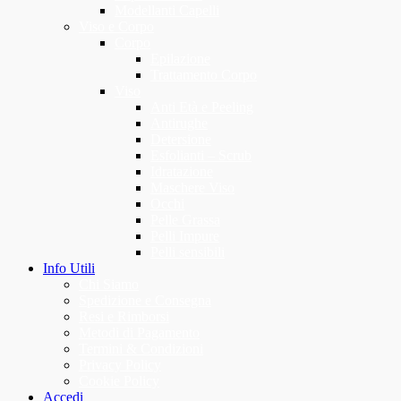
Modellanti Capelli
Viso e Corpo
Corpo
Epilazione
Trattamento Corpo
Viso
Anti Età e Peeling
Antirughe
Detersione
Esfolianti – Scrub
Idratazione
Maschere Viso
Occhi
Pelle Grassa
Pelli Impure
Pelli sensibili
Info Utili
Chi Siamo
Spedizione e Consegna
Resi e Rimborsi
Metodi di Pagamento
Termini & Condizioni
Privacy Policy
Cookie Policy
Accedi