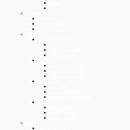
Occhi
Viso
Profumeria
Accessori
Profumi Donna
Profumi Uomo
Unghia
Accessori e Elettrici
Forbici e Tronchesi
Lampade e Frese
Lime e Buffer
Gel Polish
Basi e Top e Primer
Gel Polish Colorati
Liquidi Professionali
Ricostruzione
Gel Color
Gel Ricostruzione
Pennelli Ricostruzione
Smalti
Base e Top
Smalti Colorati
Smalti Curativi
Uomo
Capelli e Barba