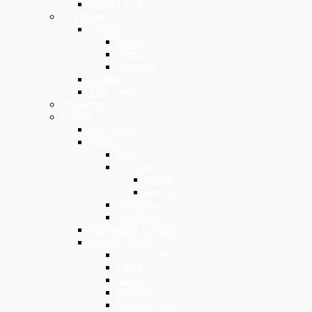
KINSTYLE
Accessori
Capelli
Pettini
Piega
Spazzole
Unghie
Viso Corpo
Predefinita
Capelli
Kit Capelli
Shampoo
Kids
Oli Specifici
Argan
Keratin
Shampoo
Trattamenti
Maschere e balsamo
Styling capelli
Cere e Paste
Fluidi
Lacca
Mousse
Multiple Use