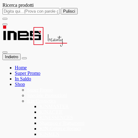
Ricerca prodotti
Pulisci
Indietro
Home
Super Promo
In Saldo
Shop
Super Promo
Speciale Promozioni
Kin Cosmetics
KINMASTER
KINACTIF
KINESSENCES
Shampoo e Trattamenti
KIN Colori e Tecnici
KINMEN