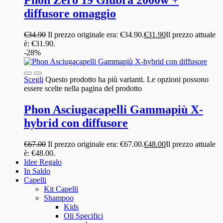
Phon Zero 19 Giubra 2000w +
diffusore omaggio
€
34.90
Il prezzo originale era: €34.90.
€
31.90
Il prezzo attuale
è: €31.90.
-28%
Scegli
Questo prodotto ha più varianti. Le opzioni possono
essere scelte nella pagina del prodotto
Phon Asciugacapelli Gammapiù X-
hybrid con diffusore
€
67.00
Il prezzo originale era: €67.00.
€
48.00
Il prezzo attuale
è: €48.00.
Idee Regalo
In Saldo
Capelli
Kit Capelli
Shampoo
Kids
Oli Specifici