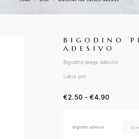
HOME
SHOP
BIGODINO PER CAPELLI ADESIVO
BIGODINO P
ADESIVO
Bigodino piega adesivo
Labor pro
€
2.50
-
€
4.90
bigodini adesivi