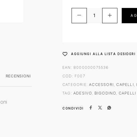
AG
AGGIUNGI ALLA LISTA DESIDERI
EAN:
8000000075536
RECENSIONI
COD:
F007
CATEGORIE:
ACCESSORI
,
CAPELLI
,
TAG:
ADESIVO
,
BIGODINO
,
CAPELLI
loni
CONDIVIDI