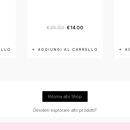
o
5.00
su 5
€
35.00
€
14.00
ELLO
AGGIUNGI AL CARRELLO
A
Ritorna allo Shop
Desideri esplorare altri prodotti?