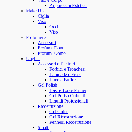
Viso e Corpo
Apparecchi Estetica
Make Up
Ciglia
Viso
Occhi
Viso
Profumeria
Accessori
Profumi Donna
Profumi Uomo
Unghia
Accessori e Elettrici
Forbici e Tronchesi
Lampade e Frese
Lime e Buffer
Gel Polish
Basi e Top e Primer
Gel Polish Colorati
Liquidi Professionali
Ricostruzione
Gel Color
Gel Ricostruzione
Pennelli Ricostruzione
Smalti