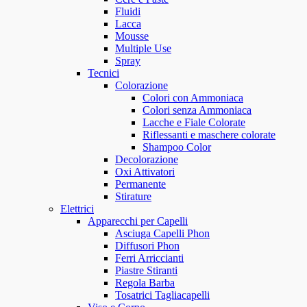
Fluidi
Lacca
Mousse
Multiple Use
Spray
Tecnici
Colorazione
Colori con Ammoniaca
Colori senza Ammoniaca
Lacche e Fiale Colorate
Riflessanti e maschere colorate
Shampoo Color
Decolorazione
Oxi Attivatori
Permanente
Stirature
Elettrici
Apparecchi per Capelli
Asciuga Capelli Phon
Diffusori Phon
Ferri Arriccianti
Piastre Stiranti
Regola Barba
Tosatrici Tagliacapelli