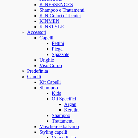
KINESSENCES
Shampoo e Trattamenti
KIN Colori e Tecnici
KINMEN
KINSTYLE
Accessori
Capelli
Pettini
Piega
Spazzole
Unghie
Viso Corpo
Predefinita
Capelli
Kit Capelli
Shampoo
Kids
Oli Specifici
Argan
Keratin
Shampoo
Trattamenti
Maschere e balsamo
Styling capelli
Cere e Paste