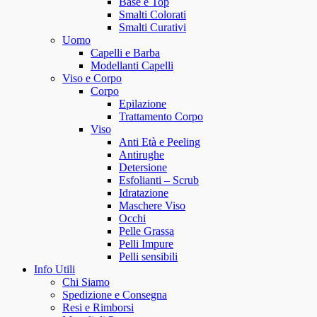
Base e Top
Smalti Colorati
Smalti Curativi
Uomo
Capelli e Barba
Modellanti Capelli
Viso e Corpo
Corpo
Epilazione
Trattamento Corpo
Viso
Anti Età e Peeling
Antirughe
Detersione
Esfolianti – Scrub
Idratazione
Maschere Viso
Occhi
Pelle Grassa
Pelli Impure
Pelli sensibili
Info Utili
Chi Siamo
Spedizione e Consegna
Resi e Rimborsi