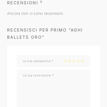
0
RECENSIONI
Ancora non ci sono recensioni.
RECENSISCI PER PRIMO “AGHI
BALLETS ORO”
La tua valutazione
*
1 stella su 5
2 stelle su 5
3 stelle su 5
4 stelle su 5
5 stelle su 5