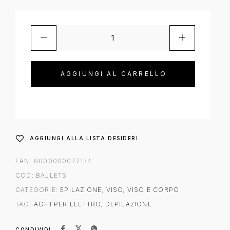
AGGIUNGI AL CARRELLO
AGGIUNGI ALLA LISTA DESIDERI
EAN:
8000000077134
COD:
BALLETS
CATEGORIE:
EPILAZIONE
,
VISO
,
VISO E CORPO
TAG:
AGHI PER ELETTRO
,
DEPILAZIONE
CONDIVIDI