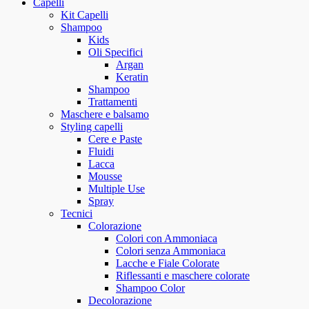
Capelli
Kit Capelli
Shampoo
Kids
Oli Specifici
Argan
Keratin
Shampoo
Trattamenti
Maschere e balsamo
Styling capelli
Cere e Paste
Fluidi
Lacca
Mousse
Multiple Use
Spray
Tecnici
Colorazione
Colori con Ammoniaca
Colori senza Ammoniaca
Lacche e Fiale Colorate
Riflessanti e maschere colorate
Shampoo Color
Decolorazione