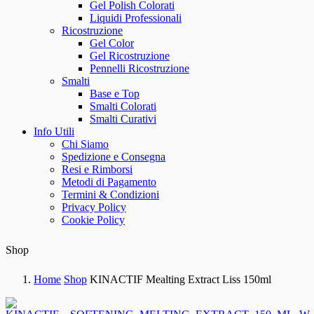
Gel Polish Colorati
Liquidi Professionali
Ricostruzione
Gel Color
Gel Ricostruzione
Pennelli Ricostruzione
Smalti
Base e Top
Smalti Colorati
Smalti Curativi
Info Utili
Chi Siamo
Spedizione e Consegna
Resi e Rimborsi
Metodi di Pagamento
Termini & Condizioni
Privacy Policy
Cookie Policy
Shop
Home
Shop
KINACTIF Mealting Extract Liss 150ml