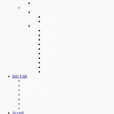
Modellanti Capelli
Viso e Corpo
Corpo
Epilazione
Trattamento Corpo
Viso
Anti Età e Peeling
Antirughe
Detersione
Esfolianti – Scrub
Idratazione
Maschere Viso
Occhi
Pelle Grassa
Pelli Impure
Pelli sensibili
Info Utili
Chi Siamo
Spedizione e Consegna
Resi e Rimborsi
Metodi di Pagamento
Termini & Condizioni
Privacy Policy
Cookie Policy
Accedi