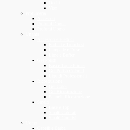
Occhi
Viso
Profumeria
Accessori
Profumi Donna
Profumi Uomo
Unghia
Accessori e Elettrici
Forbici e Tronchesi
Lampade e Frese
Lime e Buffer
Gel Polish
Basi e Top e Primer
Gel Polish Colorati
Liquidi Professionali
Ricostruzione
Gel Color
Gel Ricostruzione
Pennelli Ricostruzione
Smalti
Base e Top
Smalti Colorati
Smalti Curativi
Uomo
Capelli e Barba