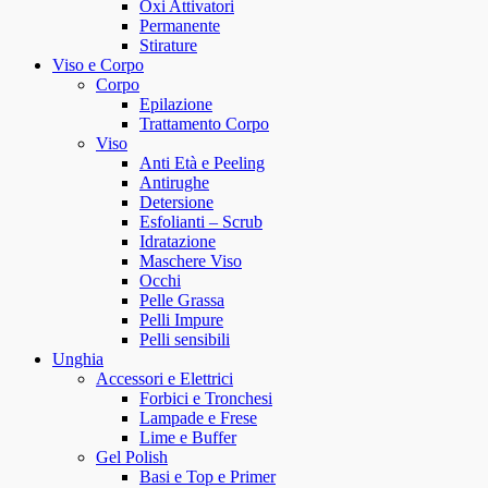
Oxi Attivatori
Permanente
Stirature
Viso e Corpo
Corpo
Epilazione
Trattamento Corpo
Viso
Anti Età e Peeling
Antirughe
Detersione
Esfolianti – Scrub
Idratazione
Maschere Viso
Occhi
Pelle Grassa
Pelli Impure
Pelli sensibili
Unghia
Accessori e Elettrici
Forbici e Tronchesi
Lampade e Frese
Lime e Buffer
Gel Polish
Basi e Top e Primer