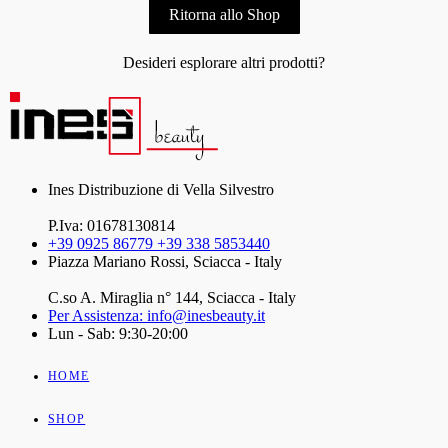
Ritorna allo Shop
Desideri esplorare altri prodotti?
Ines Distribuzione di Vella Silvestro
P.Iva: 01678130814
+39 0925 86779 +39 338 5853440
Piazza Mariano Rossi, Sciacca - Italy
C.so A. Miraglia n° 144, Sciacca - Italy
Per Assistenza: info@inesbeauty.it
Lun - Sab: 9:30-20:00
HOME
SHOP