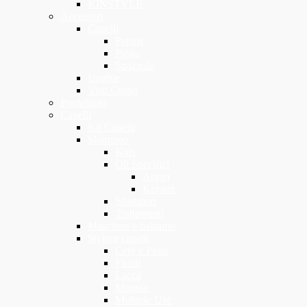
KINSTYLE
Accessori
Capelli
Pettini
Piega
Spazzole
Unghie
Viso Corpo
Predefinita
Capelli
Kit Capelli
Shampoo
Kids
Oli Specifici
Argan
Keratin
Shampoo
Trattamenti
Maschere e balsamo
Styling capelli
Cere e Paste
Fluidi
Lacca
Mousse
Multiple Use