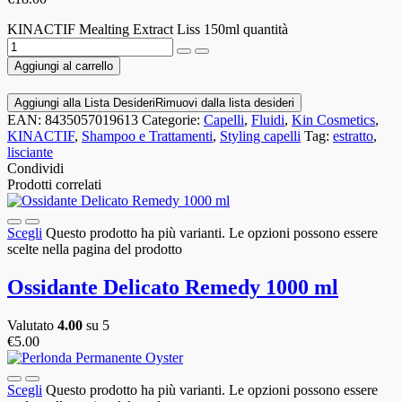
KINACTIF Mealting Extract Liss 150ml quantità
Aggiungi al carrello
Aggiungi alla Lista Desideri
Rimuovi dalla lista desideri
EAN:
8435057019613
Categorie:
Capelli
,
Fluidi
,
Kin Cosmetics
,
KINACTIF
,
Shampoo e Trattamenti
,
Styling capelli
Tag:
estratto
,
lisciante
Condividi
Prodotti correlati
Scegli
Questo prodotto ha più varianti. Le opzioni possono essere
scelte nella pagina del prodotto
Ossidante Delicato Remedy 1000 ml
Valutato
4.00
su 5
€
5.00
Scegli
Questo prodotto ha più varianti. Le opzioni possono essere