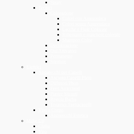
Spray
Tecnici
Colorazione
Colori con Ammoniaca
Colori senza Ammoniaca
Lacche e Fiale Colorate
Riflessanti e maschere colorate
Shampoo Color
Decolorazione
Oxi Attivatori
Permanente
Stirature
Elettrici
Apparecchi per Capelli
Asciuga Capelli Phon
Diffusori Phon
Ferri Arriccianti
Piastre Stiranti
Regola Barba
Tosatrici Tagliacapelli
Viso e Corpo
Apparecchi Estetica
Make Up
Ciglia
Viso