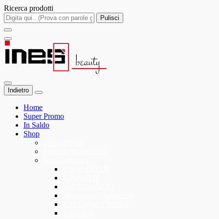
Ricerca prodotti
Pulisci
Indietro
Home
Super Promo
In Saldo
Shop
Super Promo
Speciale Promozioni
Kin Cosmetics
KINMASTER
KINACTIF
KINESSENCES
Shampoo e Trattamenti
KIN Colori e Tecnici
KINMEN