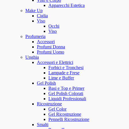
Viso e Corpo
Apparecchi Estetica
Make Up
Ciglia
Viso
Occhi
Viso
Profumeria
Accessori
Profumi Donna
Profumi Uomo
Unghia
Accessori e Elettrici
Forbici e Tronchesi
Lampade e Frese
Lime e Buffer
Gel Polish
Basi e Top e Primer
Gel Polish Colorati
Liquidi Professionali
Ricostruzione
Gel Color
Gel Ricostruzione
Pennelli Ricostruzione
Smalti