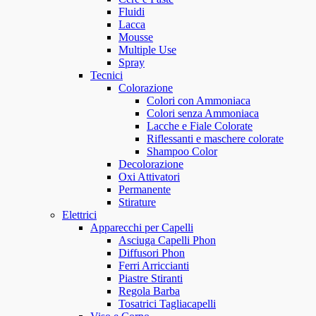
Fluidi
Lacca
Mousse
Multiple Use
Spray
Tecnici
Colorazione
Colori con Ammoniaca
Colori senza Ammoniaca
Lacche e Fiale Colorate
Riflessanti e maschere colorate
Shampoo Color
Decolorazione
Oxi Attivatori
Permanente
Stirature
Elettrici
Apparecchi per Capelli
Asciuga Capelli Phon
Diffusori Phon
Ferri Arriccianti
Piastre Stiranti
Regola Barba
Tosatrici Tagliacapelli