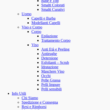
Base e Top
Smalti Colorati
Smalti Curativi
Uomo
Capelli e Barba
Modellanti Capelli
Viso e Corpo
Corpo
Epilazione
Trattamento Corpo
Viso
Anti Età e Peeling
Antirughe
Detersione
Esfolianti – Scrub
Idratazione
Maschere Viso
Occhi
Pelle Grassa
Pelli Impure
Pelli sensibili
Info Utili
Chi Siamo
Spedizione e Consegna
Resi e Rimborsi