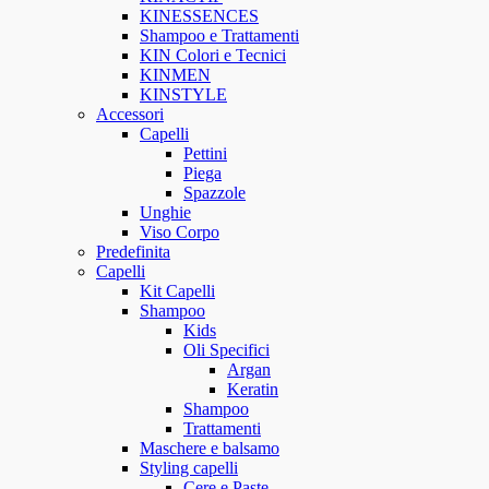
KINESSENCES
Shampoo e Trattamenti
KIN Colori e Tecnici
KINMEN
KINSTYLE
Accessori
Capelli
Pettini
Piega
Spazzole
Unghie
Viso Corpo
Predefinita
Capelli
Kit Capelli
Shampoo
Kids
Oli Specifici
Argan
Keratin
Shampoo
Trattamenti
Maschere e balsamo
Styling capelli
Cere e Paste