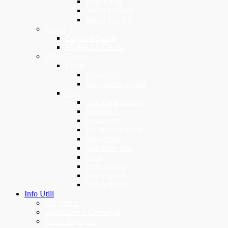
Base e Top
Smalti Colorati
Smalti Curativi
Uomo
Capelli e Barba
Modellanti Capelli
Viso e Corpo
Corpo
Epilazione
Trattamento Corpo
Viso
Anti Età e Peeling
Antirughe
Detersione
Esfolianti – Scrub
Idratazione
Maschere Viso
Occhi
Pelle Grassa
Pelli Impure
Pelli sensibili
Info Utili
Chi Siamo
Spedizione e Consegna
Resi e Rimborsi