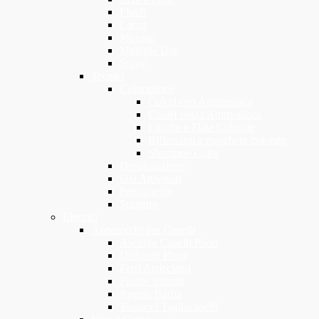
Fluidi
Lacca
Mousse
Multiple Use
Spray
Tecnici
Colorazione
Colori con Ammoniaca
Colori senza Ammoniaca
Lacche e Fiale Colorate
Riflessanti e maschere colorate
Shampoo Color
Decolorazione
Oxi Attivatori
Permanente
Stirature
Elettrici
Apparecchi per Capelli
Asciuga Capelli Phon
Diffusori Phon
Ferri Arriccianti
Piastre Stiranti
Regola Barba
Tosatrici Tagliacapelli