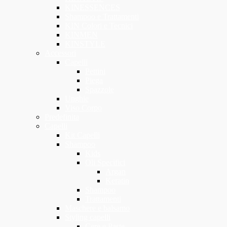
KINESSENCES
Shampoo e Trattamenti
KIN Colori e Tecnici
KINMEN
KINSTYLE
Accessori
Capelli
Pettini
Piega
Spazzole
Unghie
Viso Corpo
Predefinita
Capelli
Kit Capelli
Shampoo
Kids
Oli Specifici
Argan
Keratin
Shampoo
Trattamenti
Maschere e balsamo
Styling capelli
Cere e Paste