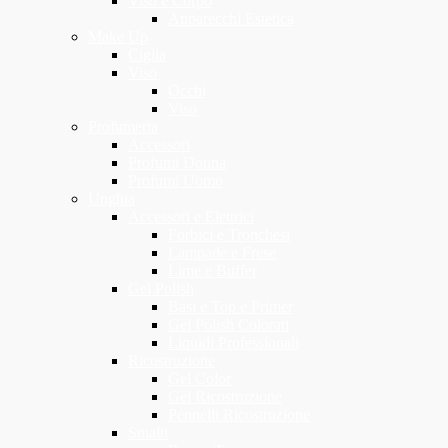
Viso e Corpo
Apparecchi Estetica
Make Up
Ciglia
Viso
Occhi
Viso
Profumeria
Accessori
Profumi Donna
Profumi Uomo
Unghia
Accessori e Elettrici
Forbici e Tronchesi
Lampade e Frese
Lime e Buffer
Gel Polish
Basi e Top e Primer
Gel Polish Colorati
Liquidi Professionali
Ricostruzione
Gel Color
Gel Ricostruzione
Pennelli Ricostruzione
Smalti