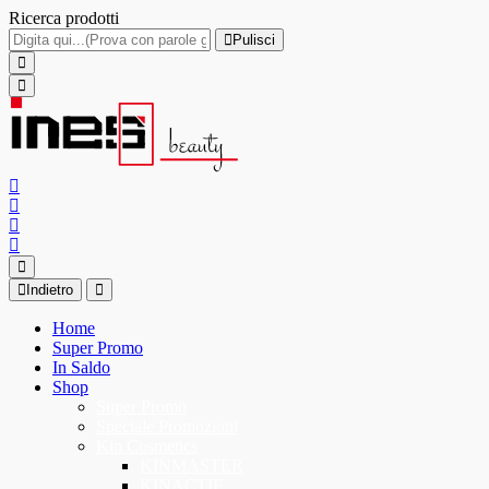
Ricerca prodotti
Pulisci
Indietro
Home
Super Promo
In Saldo
Shop
Super Promo
Speciale Promozioni
Kin Cosmetics
KINMASTER
KINACTIF