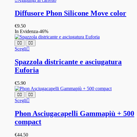
Aggiungi al carrello
Diffusore Phon Silicone Move color
€
9.50
In Evidenza
-46%
Questo
Scegli
prodotto
ha
Spazzola districante e asciugatura
più
Euforia
varianti.
Le
opzioni
€
5.90
possono
essere
scelte
Questo
Scegli
nella
prodotto
pagina
ha
Phon Asciugacapelli Gammapiù + 500
del
più
prodotto
compact
varianti.
Le
opzioni
€
44.50