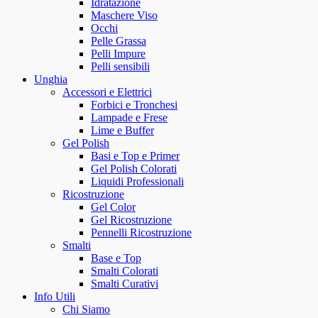
Idratazione
Maschere Viso
Occhi
Pelle Grassa
Pelli Impure
Pelli sensibili
Unghia
Accessori e Elettrici
Forbici e Tronchesi
Lampade e Frese
Lime e Buffer
Gel Polish
Basi e Top e Primer
Gel Polish Colorati
Liquidi Professionali
Ricostruzione
Gel Color
Gel Ricostruzione
Pennelli Ricostruzione
Smalti
Base e Top
Smalti Colorati
Smalti Curativi
Info Utili
Chi Siamo