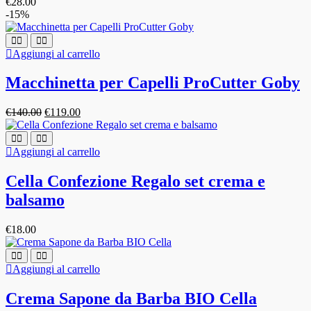
€
28.00
-15%
Aggiungi al carrello
Macchinetta per Capelli ProCutter Goby
Il
Il
€
140.00
€
119.00
prezzo
prezzo
originale
attuale
era:
è:
Aggiungi al carrello
€140.00.
€119.00.
Cella Confezione Regalo set crema e
balsamo
€
18.00
Aggiungi al carrello
Crema Sapone da Barba BIO Cella