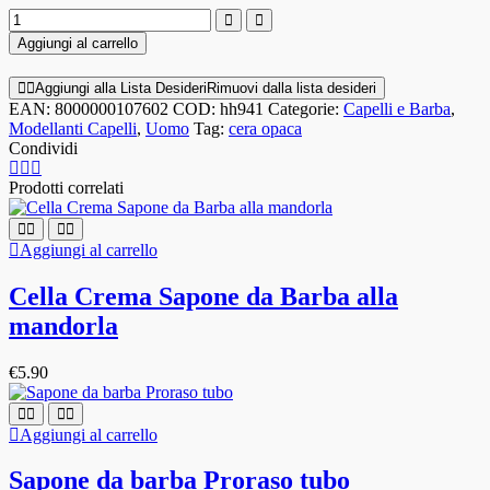
Cera
Wax
Aggiungi al carrello
Matt
WHISKEY
Aggiungi alla Lista Desideri
Rimuovi dalla lista desideri
100ml
EAN:
8000000107602
COD:
hh941
Categorie:
Capelli e Barba
,
quantità
Modellanti Capelli
,
Uomo
Tag:
cera opaca
Condividi
Prodotti correlati
Aggiungi al carrello
Cella Crema Sapone da Barba alla
mandorla
€
5.90
Aggiungi al carrello
Sapone da barba Proraso tubo