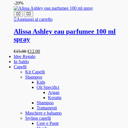
possono
-20%
essere
scelte
nella
Aggiungi al carrello
pagina
del
Alissa Ashley eau parfumee 100 ml
prodotto
spray
Il
Il
€
15.00
€
12.00
prezzo
prezzo
Idee Regalo
originale
attuale
In Saldo
era:
è:
Capelli
€15.00.
€12.00.
Kit Capelli
Shampoo
Kids
Oli Specifici
Argan
Keratin
Shampoo
Trattamenti
Maschere e balsamo
Styling capelli
Cere e Paste