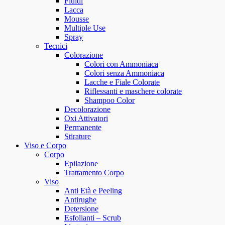
Fluidi
Lacca
Mousse
Multiple Use
Spray
Tecnici
Colorazione
Colori con Ammoniaca
Colori senza Ammoniaca
Lacche e Fiale Colorate
Riflessanti e maschere colorate
Shampoo Color
Decolorazione
Oxi Attivatori
Permanente
Stirature
Viso e Corpo
Corpo
Epilazione
Trattamento Corpo
Viso
Anti Età e Peeling
Antirughe
Detersione
Esfolianti – Scrub