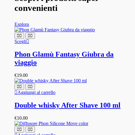
convenienti
Esplora
Questo
Scegli
prodotto
ha
Phon Glamù Fantasy Giubra da
più
viaggio
varianti.
Le
opzioni
€
19.00
possono
essere
scelte
Aggiungi al carrello
nella
pagina
Double whisky After Shave 100 ml
del
prodotto
€
10.00