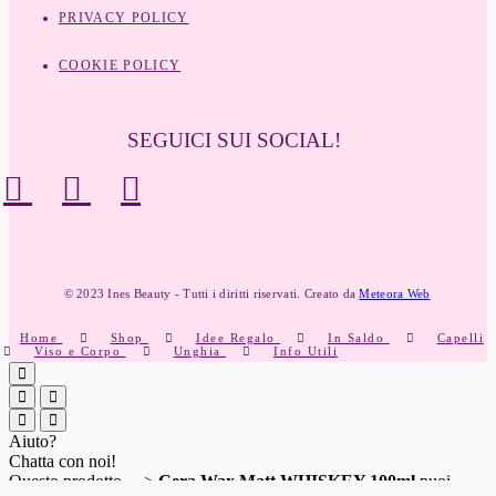
PRIVACY POLICY
COOKIE POLICY
SEGUICI SUI SOCIAL!
© 2023 Ines Beauty - Tutti i diritti riservati. Creato da
Meteora Web
Home
Shop
Idee Regalo
In Saldo
Capelli
Viso e Corpo
Unghia
Info Utili
Aiuto?
Chatta con noi!
Questo prodotto —>
Cera Wax Matt WHISKEY 100ml
puoi