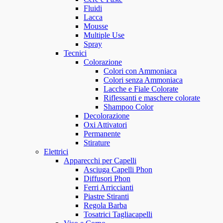
Fluidi
Lacca
Mousse
Multiple Use
Spray
Tecnici
Colorazione
Colori con Ammoniaca
Colori senza Ammoniaca
Lacche e Fiale Colorate
Riflessanti e maschere colorate
Shampoo Color
Decolorazione
Oxi Attivatori
Permanente
Stirature
Elettrici
Apparecchi per Capelli
Asciuga Capelli Phon
Diffusori Phon
Ferri Arriccianti
Piastre Stiranti
Regola Barba
Tosatrici Tagliacapelli