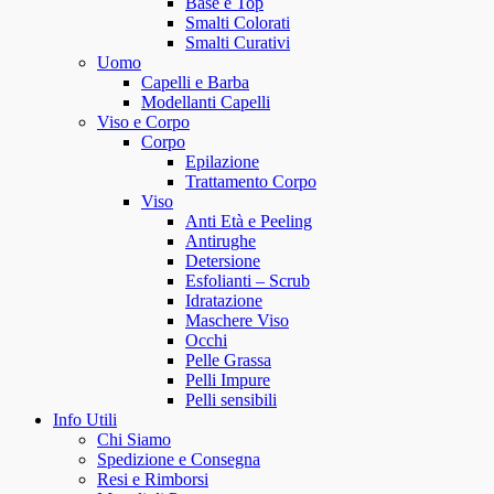
Base e Top
Smalti Colorati
Smalti Curativi
Uomo
Capelli e Barba
Modellanti Capelli
Viso e Corpo
Corpo
Epilazione
Trattamento Corpo
Viso
Anti Età e Peeling
Antirughe
Detersione
Esfolianti – Scrub
Idratazione
Maschere Viso
Occhi
Pelle Grassa
Pelli Impure
Pelli sensibili
Info Utili
Chi Siamo
Spedizione e Consegna
Resi e Rimborsi