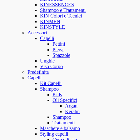
KINESSENCES
Shampoo e Trattamenti
KIN Colori e Tecnici
KINMEN
KINSTYLE
Accessori
Capelli
Pettini
Piega
Spazzole
Unghie
Viso Corpo
Predefinita
Capelli
Kit Capelli
Shampoo
Kids
Oli Specifici
Argan
Keratin
Shampoo
Trattamenti
Maschere e balsamo
Styling capelli
Cere e Paste