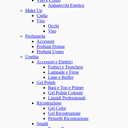
Viso e Corpo
Apparecchi Estetica
Make Up
Ciglia
Viso
Occhi
Viso
Profumeria
Accessori
Profumi Donna
Profumi Uomo
Unghia
Accessori e Elettrici
Forbici e Tronchesi
Lampade e Frese
Lime e Buffer
Gel Polish
Basi e Top e Primer
Gel Polish Colorati
Liquidi Professionali
Ricostruzione
Gel Color
Gel Ricostruzione
Pennelli Ricostruzione
Smalti