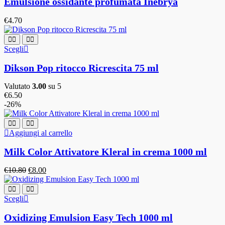
Emulsione ossidante profumata Inebrya
€
4.70
Scegli
Dikson Pop ritocco Ricrescita 75 ml
Valutato
3.00
su 5
€
6.50
-26%
Aggiungi al carrello
Milk Color Attivatore Kleral in crema 1000 ml
€
10.80
€
8.00
Scegli
Oxidizing Emulsion Easy Tech 1000 ml