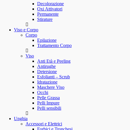
Decolorazione
Oxi Attivatori
Permanente
Stirature
Viso e Corpo
Corpo
Epilazione
Trattamento Corpo
Viso
Anti Età e Peeling
Antirughe
Detersione
Esfolianti – Scrub
Idratazione
Maschere Viso
Occhi
Pelle Grassa
Pelli Impure
Pelli sensibili
Unghia
Accessori e Elettrici
Forbici e Tronchesi