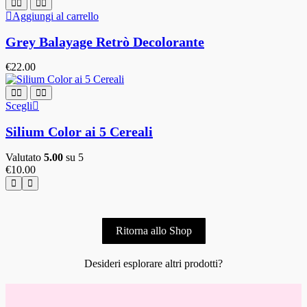
Aggiungi al carrello
Grey Balayage Retrò Decolorante
€
22.00
Scegli
Silium Color ai 5 Cereali
Valutato
5.00
su 5
€
10.00
Ritorna allo Shop
Desideri esplorare altri prodotti?