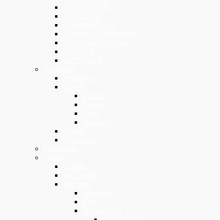
KINMASTER
KINACTIF
KINESSENCES
Shampoo e Trattamenti
KIN Colori e Tecnici
KINMEN
KINSTYLE
Accessori
Accessori
Capelli
Capelli
Pettini
Piega
Spazzole
Unghie
Viso Corpo
Predefinita
Capelli
Capelli
Kit Capelli
Shampoo
Shampoo
Kids
Oli Specifici
Oli Specifici