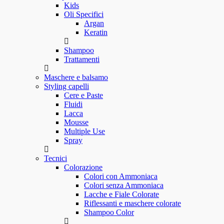
Kids
Oli Specifici
Argan
Keratin
Shampoo
Trattamenti
Maschere e balsamo
Styling capelli
Cere e Paste
Fluidi
Lacca
Mousse
Multiple Use
Spray
Tecnici
Colorazione
Colori con Ammoniaca
Colori senza Ammoniaca
Lacche e Fiale Colorate
Riflessanti e maschere colorate
Shampoo Color