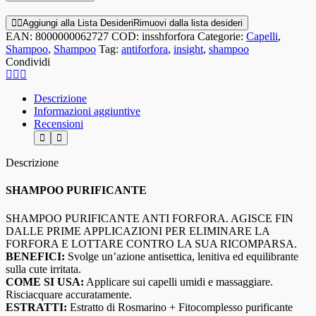
Aggiungi alla Lista Desideri
Rimuovi dalla lista desideri
EAN:
8000000062727
COD:
insshforfora
Categorie:
Capelli
,
Shampoo
,
Shampoo
Tag:
antiforfora
,
insight
,
shampoo
Condividi
Descrizione
Informazioni aggiuntive
Recensioni
Descrizione
SHAMPOO PURIFICANTE
SHAMPOO PURIFICANTE ANTI FORFORA. AGISCE FIN
DALLE PRIME APPLICAZIONI PER ELIMINARE LA
FORFORA E LOTTARE CONTRO LA SUA RICOMPARSA.
BENEFICI:
Svolge un’azione antisettica, lenitiva ed equilibrante
sulla cute irritata.
COME SI USA:
Applicare sui capelli umidi e massaggiare.
Risciacquare accuratamente.
ESTRATTI:
Estratto di Rosmarino + Fitocomplesso purificante