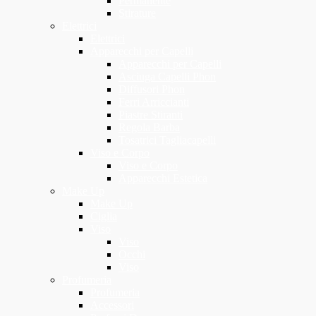
Permanente
Stirature
Elettrici
Elettrici
Apparecchi per Capelli
Apparecchi per Capelli
Asciuga Capelli Phon
Diffusori Phon
Ferri Arriccianti
Piastre Stiranti
Regola Barba
Tosatrici Tagliacapelli
Viso e Corpo
Viso e Corpo
Apparecchi Estetica
Make Up
Make Up
Ciglia
Viso
Viso
Occhi
Viso
Profumeria
Profumeria
Accessori