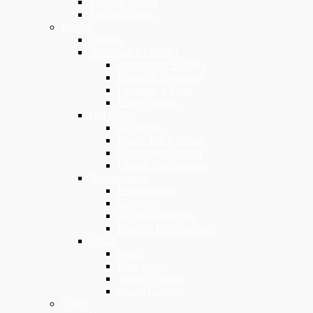
Profumi Donna
Profumi Uomo
Unghia
Unghia
Accessori e Elettrici
Accessori e Elettrici
Forbici e Tronchesi
Lampade e Frese
Lime e Buffer
Gel Polish
Gel Polish
Basi e Top e Primer
Gel Polish Colorati
Liquidi Professionali
Ricostruzione
Ricostruzione
Gel Color
Gel Ricostruzione
Pennelli Ricostruzione
Smalti
Smalti
Base e Top
Smalti Colorati
Smalti Curativi
Uomo