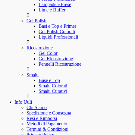
Lampade e Frese
Lime e Buffer
Gel Polish
Basi e Top e Primer
Gel Polish Colorati
Liquidi Professionali
Ricostruzione
Gel Color
Gel Ricostruzione
Pennelli Ricostruzione
Smalti
Base e Top
Smalti Colorati
Smalti Curativi
Info Utili
Chi Siamo
Spedizione e Consegna
Resi e Rimborsi
Metodi di Pagamento
Termini & Condizioni
Privacy Policy