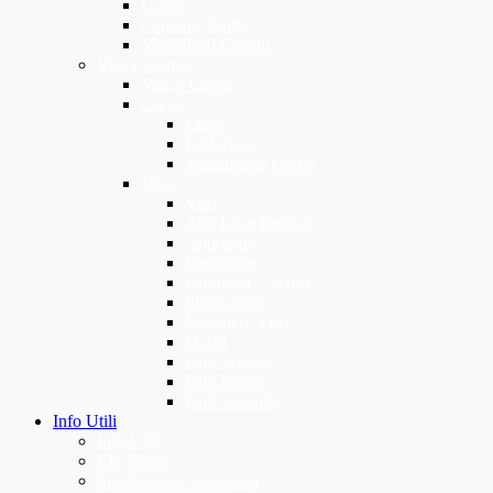
Uomo
Capelli e Barba
Modellanti Capelli
Viso e Corpo
Viso e Corpo
Corpo
Corpo
Epilazione
Trattamento Corpo
Viso
Viso
Anti Età e Peeling
Antirughe
Detersione
Esfolianti – Scrub
Idratazione
Maschere Viso
Occhi
Pelle Grassa
Pelli Impure
Pelli sensibili
Info Utili
Info Utili
Chi Siamo
Spedizione e Consegna