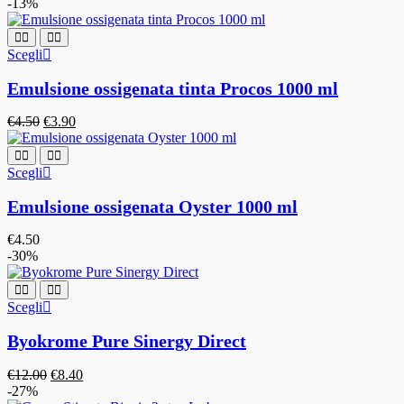
-13%
Scegli
Emulsione ossigenata tinta Procos 1000 ml
€
4.50
€
3.90
Scegli
Emulsione ossigenata Oyster 1000 ml
€
4.50
-30%
Scegli
Byokrome Pure Sinergy Direct
€
12.00
€
8.40
-27%