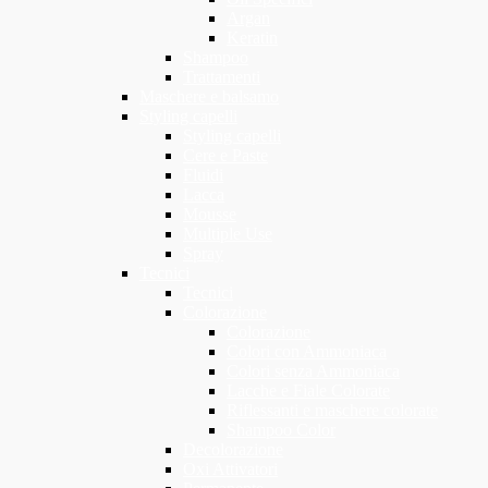
Argan
Keratin
Shampoo
Trattamenti
Maschere e balsamo
Styling capelli
Styling capelli
Cere e Paste
Fluidi
Lacca
Mousse
Multiple Use
Spray
Tecnici
Tecnici
Colorazione
Colorazione
Colori con Ammoniaca
Colori senza Ammoniaca
Lacche e Fiale Colorate
Riflessanti e maschere colorate
Shampoo Color
Decolorazione
Oxi Attivatori