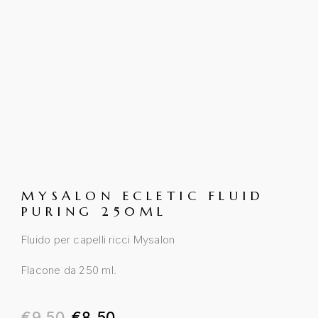
MYSALON ECLETIC FLUID
PURING 250ML
Fluido per capelli ricci Mysalon
Flacone da 250 ml.
€
9.50
€
8.50