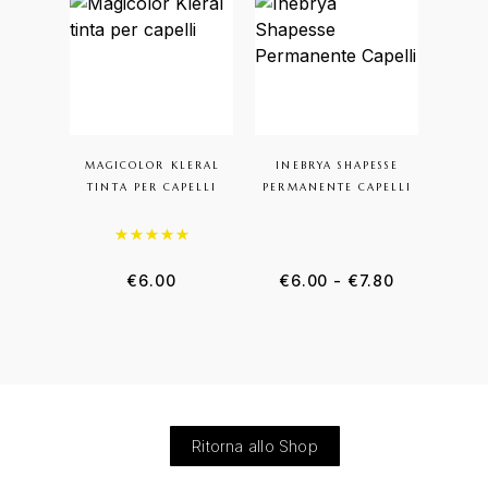
MAGICOLOR KLERAL
INEBRYA SHAPESSE
BIO
TINTA PER CAPELLI
PERMANENTE CAPELLI
Valutato
5.00
su 5
€
6.00
€
6.00
-
€
7.80
€
9
Ritorna allo Shop