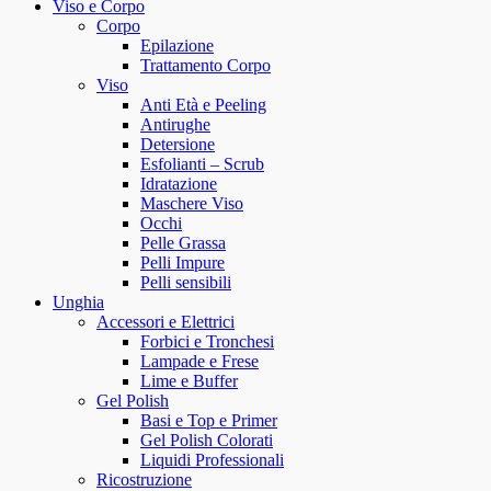
Viso e Corpo
Corpo
Epilazione
Trattamento Corpo
Viso
Anti Età e Peeling
Antirughe
Detersione
Esfolianti – Scrub
Idratazione
Maschere Viso
Occhi
Pelle Grassa
Pelli Impure
Pelli sensibili
Unghia
Accessori e Elettrici
Forbici e Tronchesi
Lampade e Frese
Lime e Buffer
Gel Polish
Basi e Top e Primer
Gel Polish Colorati
Liquidi Professionali
Ricostruzione