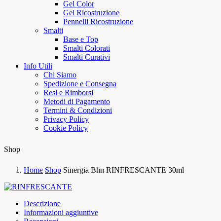
Gel Color
Gel Ricostruzione
Pennelli Ricostruzione
Smalti
Base e Top
Smalti Colorati
Smalti Curativi
Info Utili
Chi Siamo
Spedizione e Consegna
Resi e Rimborsi
Metodi di Pagamento
Termini & Condizioni
Privacy Policy
Cookie Policy
Shop
Home
Shop
Sinergia Bhn RINFRESCANTE 30ml
Descrizione
Informazioni aggiuntive