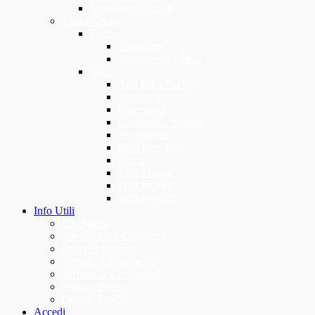
Modellanti Capelli
Viso e Corpo
Corpo
Epilazione
Trattamento Corpo
Viso
Anti Età e Peeling
Antirughe
Detersione
Esfolianti – Scrub
Idratazione
Maschere Viso
Occhi
Pelle Grassa
Pelli Impure
Pelli sensibili
Info Utili
Chi Siamo
Spedizione e Consegna
Resi e Rimborsi
Metodi di Pagamento
Termini & Condizioni
Privacy Policy
Cookie Policy
Accedi