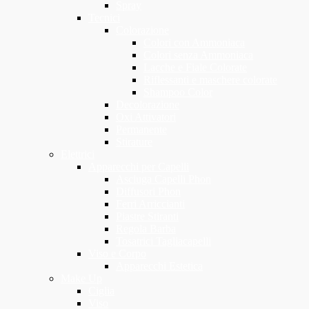
Spray
Tecnici
Colorazione
Colori con Ammoniaca
Colori senza Ammoniaca
Lacche e Fiale Colorate
Riflessanti e maschere colorate
Shampoo Color
Decolorazione
Oxi Attivatori
Permanente
Stirature
Elettrici
Apparecchi per Capelli
Asciuga Capelli Phon
Diffusori Phon
Ferri Arriccianti
Piastre Stiranti
Regola Barba
Tosatrici Tagliacapelli
Viso e Corpo
Apparecchi Estetica
Make Up
Ciglia
Viso