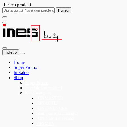
Ricerca prodotti
Pulisci
Indietro
Home
Super Promo
In Saldo
Shop
Super Promo
Speciale Promozioni
Kin Cosmetics
KINMASTER
KINACTIF
KINESSENCES
Shampoo e Trattamenti
KIN Colori e Tecnici
KINMEN