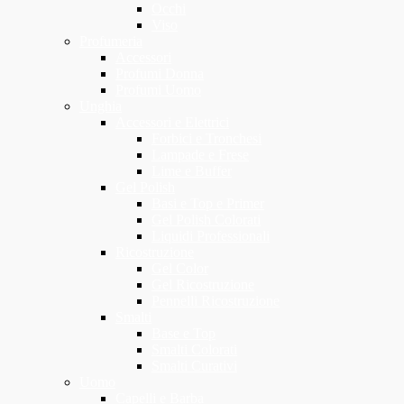
Occhi
Viso
Profumeria
Accessori
Profumi Donna
Profumi Uomo
Unghia
Accessori e Elettrici
Forbici e Tronchesi
Lampade e Frese
Lime e Buffer
Gel Polish
Basi e Top e Primer
Gel Polish Colorati
Liquidi Professionali
Ricostruzione
Gel Color
Gel Ricostruzione
Pennelli Ricostruzione
Smalti
Base e Top
Smalti Colorati
Smalti Curativi
Uomo
Capelli e Barba