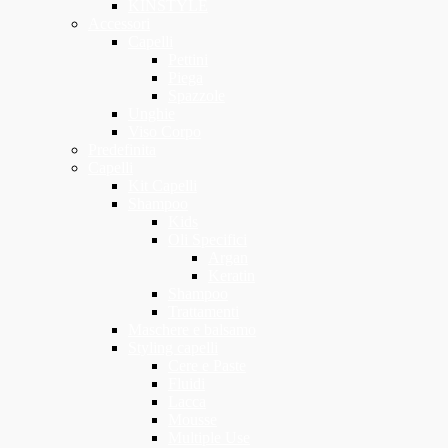
KINSTYLE
Accessori
Capelli
Pettini
Piega
Spazzole
Unghie
Viso Corpo
Predefinita
Capelli
Kit Capelli
Shampoo
Kids
Oli Specifici
Argan
Keratin
Shampoo
Trattamenti
Maschere e balsamo
Styling capelli
Cere e Paste
Fluidi
Lacca
Mousse
Multiple Use