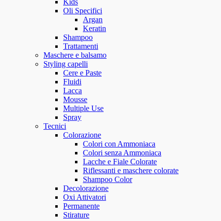
Kids
Oli Specifici
Argan
Keratin
Shampoo
Trattamenti
Maschere e balsamo
Styling capelli
Cere e Paste
Fluidi
Lacca
Mousse
Multiple Use
Spray
Tecnici
Colorazione
Colori con Ammoniaca
Colori senza Ammoniaca
Lacche e Fiale Colorate
Riflessanti e maschere colorate
Shampoo Color
Decolorazione
Oxi Attivatori
Permanente
Stirature