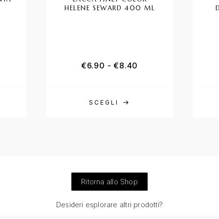
HELENE SEWARD 400 ML
o
5.00
su 5
€
6.90
-
€
8.40
SCEGLI
Ritorna allo Shop
Desideri esplorare altri prodotti?