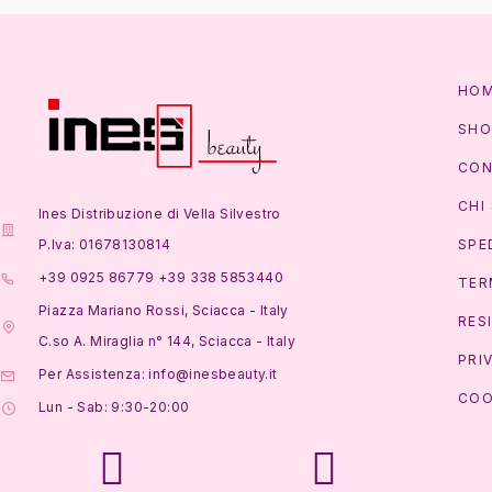
HO
SHO
CON
CHI
Ines Distribuzione di Vella Silvestro
P.Iva: 01678130814
SPE
+39 0925 86779 +39 338 5853440
TER
Piazza Mariano Rossi, Sciacca - Italy
RES
C.so A. Miraglia n° 144, Sciacca - Italy
PRI
Per Assistenza: info@inesbeauty.it
COO
Lun - Sab: 9:30-20:00