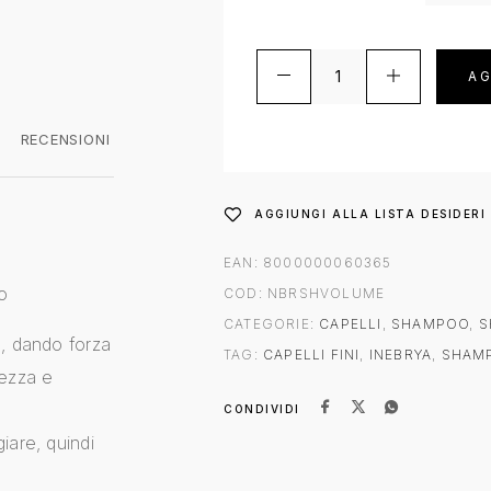
AG
RECENSIONI
AGGIUNGI ALLA LISTA DESIDERI
EAN:
8000000060365
o
COD:
NBRSHVOLUME
CATEGORIE:
CAPELLI
,
SHAMPOO
,
S
e, dando forza
TAG:
CAPELLI FINI
,
INEBRYA
,
SHAM
tezza e
CONDIVIDI
iare, quindi