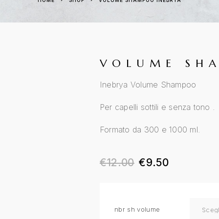
HOME
SHOP
VOLUME SHAMPOO INEBRYA
VOLUME SH
Inebrya Volume Shampoo
Per capelli sottili e senza tono .
Formato da 300 e 1000 ml.
€
12.00
€
9.50
nbr sh volume