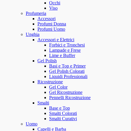
Occhi
Viso
Profumeria
Accessori
Profumi Donna
Profumi Uomo
Unghia
Accessori e Elettrici
Forbici e Tronchesi
Lampade e Frese
Lime e Buffer
Gel Polish
Basi e Top e Primer
Gel Polish Colorati
Liquidi Professionali
Ricostruzione
Gel Color
Gel Ricostruzione
Pennelli Ricostruzione
Smalti
Base e Top
Smalti Colorati
Smalti Curativi
Uomo
Capelli e Barba