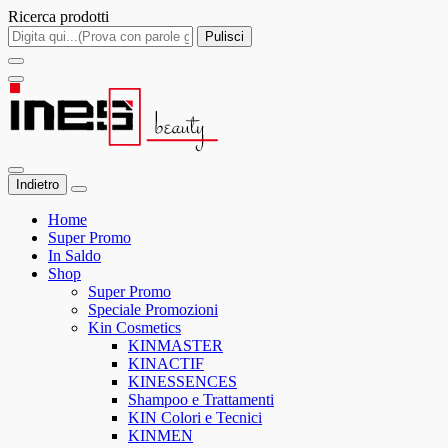
Ricerca prodotti
Pulisci
Indietro
Home
Super Promo
In Saldo
Shop
Super Promo
Speciale Promozioni
Kin Cosmetics
KINMASTER
KINACTIF
KINESSENCES
Shampoo e Trattamenti
KIN Colori e Tecnici
KINMEN