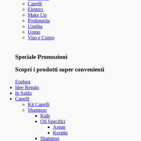
Capelli
Elettrici
Make Up
Profumeria
Unghia
Uomo
Viso e Corpo
Speciale Promozioni
Scopri i prodotti super convenienti
Esplora
Idee Regalo
In Saldo
Capelli
Kit Capelli
Shampoo
Kids
Oli Specifici
Argan
Keratin
Shampoo