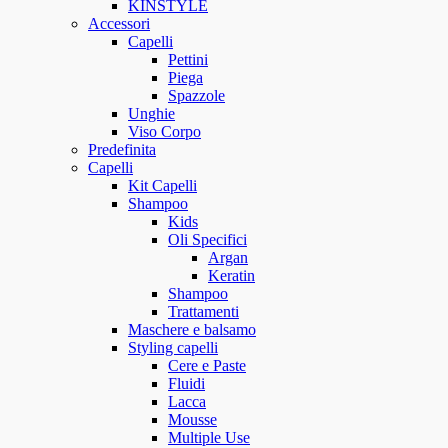
KINSTYLE
Accessori
Capelli
Pettini
Piega
Spazzole
Unghie
Viso Corpo
Predefinita
Capelli
Kit Capelli
Shampoo
Kids
Oli Specifici
Argan
Keratin
Shampoo
Trattamenti
Maschere e balsamo
Styling capelli
Cere e Paste
Fluidi
Lacca
Mousse
Multiple Use