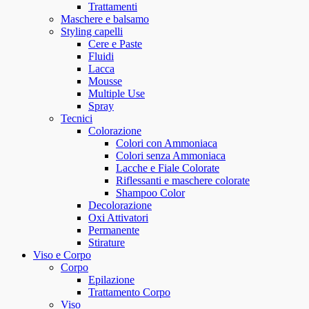
Trattamenti
Maschere e balsamo
Styling capelli
Cere e Paste
Fluidi
Lacca
Mousse
Multiple Use
Spray
Tecnici
Colorazione
Colori con Ammoniaca
Colori senza Ammoniaca
Lacche e Fiale Colorate
Riflessanti e maschere colorate
Shampoo Color
Decolorazione
Oxi Attivatori
Permanente
Stirature
Viso e Corpo
Corpo
Epilazione
Trattamento Corpo
Viso