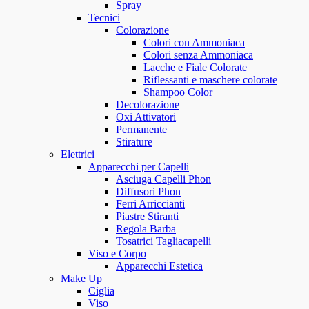
Spray
Tecnici
Colorazione
Colori con Ammoniaca
Colori senza Ammoniaca
Lacche e Fiale Colorate
Riflessanti e maschere colorate
Shampoo Color
Decolorazione
Oxi Attivatori
Permanente
Stirature
Elettrici
Apparecchi per Capelli
Asciuga Capelli Phon
Diffusori Phon
Ferri Arriccianti
Piastre Stiranti
Regola Barba
Tosatrici Tagliacapelli
Viso e Corpo
Apparecchi Estetica
Make Up
Ciglia
Viso