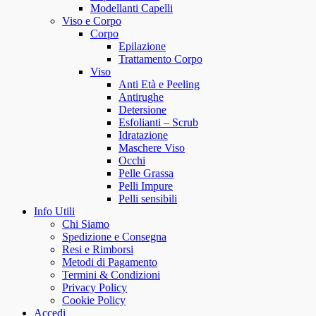
Modellanti Capelli
Viso e Corpo
Corpo
Epilazione
Trattamento Corpo
Viso
Anti Età e Peeling
Antirughe
Detersione
Esfolianti – Scrub
Idratazione
Maschere Viso
Occhi
Pelle Grassa
Pelli Impure
Pelli sensibili
Info Utili
Chi Siamo
Spedizione e Consegna
Resi e Rimborsi
Metodi di Pagamento
Termini & Condizioni
Privacy Policy
Cookie Policy
Accedi