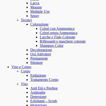
Lacca
Mousse
Multiple Use
Spray
Tecnici
Colorazione
Colori con Ammoniaca
Colori senza Ammoniaca
Lacche e Fiale Colorate
Riflessanti e maschere colorate
Shampoo Color
Decolorazione
Oxi Attivatori
Permanente
Stirature
Viso e Corpo
Corpo
Epilazione
Trattamento Corpo
Viso
Anti Età e Peeling
Antirughe
Detersione
Esfolianti – Scrub
Idratazione