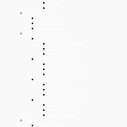
Occhi
Viso
Profumeria
Accessori
Profumi Donna
Profumi Uomo
Unghia
Accessori e Elettrici
Forbici e Tronchesi
Lampade e Frese
Lime e Buffer
Gel Polish
Basi e Top e Primer
Gel Polish Colorati
Liquidi Professionali
Ricostruzione
Gel Color
Gel Ricostruzione
Pennelli Ricostruzione
Smalti
Base e Top
Smalti Colorati
Smalti Curativi
Uomo
Capelli e Barba