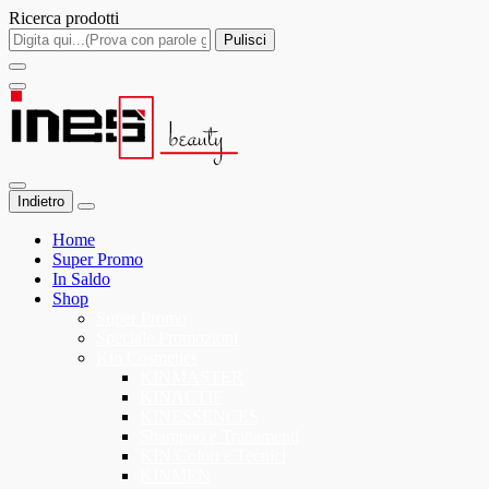
Ricerca prodotti
Pulisci
Indietro
Home
Super Promo
In Saldo
Shop
Super Promo
Speciale Promozioni
Kin Cosmetics
KINMASTER
KINACTIF
KINESSENCES
Shampoo e Trattamenti
KIN Colori e Tecnici
KINMEN