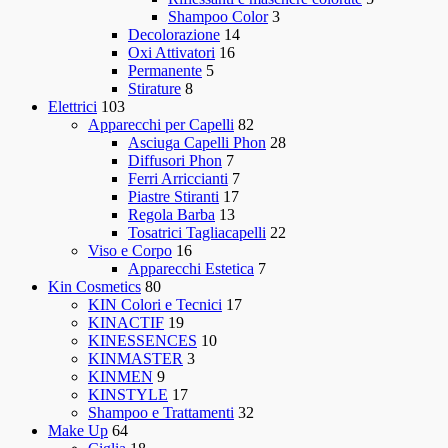
Shampoo Color
3
Decolorazione
14
Oxi Attivatori
16
Permanente
5
Stirature
8
Elettrici
103
Apparecchi per Capelli
82
Asciuga Capelli Phon
28
Diffusori Phon
7
Ferri Arriccianti
7
Piastre Stiranti
17
Regola Barba
13
Tosatrici Tagliacapelli
22
Viso e Corpo
16
Apparecchi Estetica
7
Kin Cosmetics
80
KIN Colori e Tecnici
17
KINACTIF
19
KINESSENCES
10
KINMASTER
3
KINMEN
9
KINSTYLE
17
Shampoo e Trattamenti
32
Make Up
64