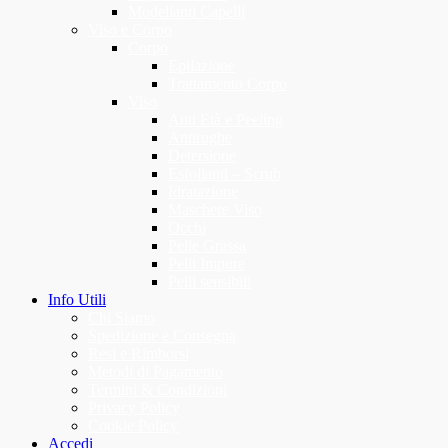
Modellanti Capelli
Viso e Corpo
Corpo
Epilazione
Trattamento Corpo
Viso
Anti Età e Peeling
Antirughe
Detersione
Esfolianti – Scrub
Idratazione
Maschere Viso
Occhi
Pelle Grassa
Pelli Impure
Pelli sensibili
Info Utili
Chi Siamo
Spedizione e Consegna
Resi e Rimborsi
Metodi di Pagamento
Termini & Condizioni
Privacy Policy
Cookie Policy
Accedi