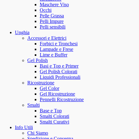
Maschere Viso
Occhi
Pelle Grassa
Pelli Impure
Pelli sensibili
Unghia
Accessori e Elettrici
Forbici e Tronchesi
Lampade e Frese
Lime e Buffer
Gel Polish
Basi e Top e Primer
Gel Polish Colorati
Liquidi Professionali
Ricostruzione
Gel Color
Gel Ricostruzione
Pennelli Ricostruzione
Smalti
Base e Top
Smalti Colorati
Smalti Curativi
Info Utili
Chi Siamo
Spedizione e Consegna