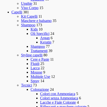
Unghie
31
Viso Corpo
15
Capelli
381
Kit Capelli
11
Maschere e balsamo
35
Shampoo
173
Kids
10
Oli Specifici
24
Argan
6
Keratin
7
Shampoo
77
Trattamenti
39
Styling capelli
80
Cere e Paste
11
Fluidi
25
Lacca
22
Mousse
9
Multiple Use
12
Spray
14
Tecnici
73
Colorazione
24
Colori con Ammoniaca
5
Colori senza Ammoniaca
6
Lacche e Fiale Colorate
4
Riflessanti e maschere colorate
5