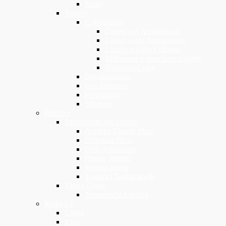
Spray
Tecnici
Colorazione
Colori con Ammoniaca
Colori senza Ammoniaca
Lacche e Fiale Colorate
Riflessanti e maschere colorate
Shampoo Color
Decolorazione
Oxi Attivatori
Permanente
Stirature
Elettrici
Apparecchi per Capelli
Asciuga Capelli Phon
Diffusori Phon
Ferri Arriccianti
Piastre Stiranti
Regola Barba
Tosatrici Tagliacapelli
Viso e Corpo
Apparecchi Estetica
Make Up
Ciglia
Viso