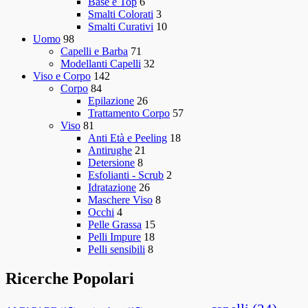
Base e Top
6
Smalti Colorati
3
Smalti Curativi
10
Uomo
98
Capelli e Barba
71
Modellanti Capelli
32
Viso e Corpo
142
Corpo
84
Epilazione
26
Trattamento Corpo
57
Viso
81
Anti Età e Peeling
18
Antirughe
21
Detersione
8
Esfolianti - Scrub
2
Idratazione
26
Maschere Viso
8
Occhi
4
Pelle Grassa
15
Pelli Impure
18
Pelli sensibili
8
Ricerche Popolari