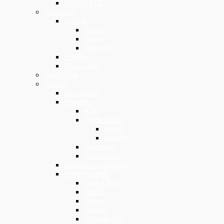
KINSTYLE
Accessori
Capelli
Pettini
Piega
Spazzole
Unghie
Viso Corpo
Predefinita
Capelli
Kit Capelli
Shampoo
Kids
Oli Specifici
Argan
Keratin
Shampoo
Trattamenti
Maschere e balsamo
Styling capelli
Cere e Paste
Fluidi
Lacca
Mousse
Multiple Use