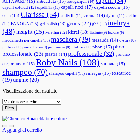
capelli
(34)
ALFAPARF
(15)
anticaduta
(15)
asciugacapelli
(10)
capelli ricci
(17)
capelli secchi
(16)
capelli colorati
(12)
capelli fini
(10)
Clarissa
(54)
cella
(13)
crema
(14)
codiv19
(11)
dyson
(11)
elchim
inebrya
genus
(22)
FANOLA
(15)
gel polish
(13)
(11)
ghd
(11)
(48)
insight
(25)
kleral
(18)
keratina
(12)
lisciante
(9)
lozione
(9)
maschera
(39)
mesauda
(14)
macchinetta per capelli
(11)
oyster
(10)
phon
phon
(15)
parlux
(11)
philips
(11)
parrucchieria
(9)
permanente
(8)
professionale
(32)
professionale
(23)
piastra
(14)
profumo
Roby Nails
(108)
remedy
(15)
satinata
(15)
(12)
shampoo
(70)
tosatrice
sinergia
(15)
shampoo capelli
(11)
(19)
unghie
(20)
Visualizzazione del risultato
Filtra
Aggiungi al carrello