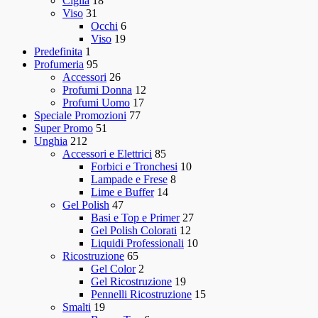
Ciglia
18
Viso
31
Occhi
6
Viso
19
Predefinita
1
Profumeria
95
Accessori
26
Profumi Donna
12
Profumi Uomo
17
Speciale Promozioni
77
Super Promo
51
Unghia
212
Accessori e Elettrici
85
Forbici e Tronchesi
10
Lampade e Frese
8
Lime e Buffer
14
Gel Polish
47
Basi e Top e Primer
27
Gel Polish Colorati
12
Liquidi Professionali
10
Ricostruzione
65
Gel Color
2
Gel Ricostruzione
19
Pennelli Ricostruzione
15
Smalti
19