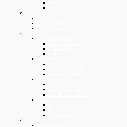
Occhi
Viso
Profumeria
Accessori
Profumi Donna
Profumi Uomo
Unghia
Accessori e Elettrici
Forbici e Tronchesi
Lampade e Frese
Lime e Buffer
Gel Polish
Basi e Top e Primer
Gel Polish Colorati
Liquidi Professionali
Ricostruzione
Gel Color
Gel Ricostruzione
Pennelli Ricostruzione
Smalti
Base e Top
Smalti Colorati
Smalti Curativi
Uomo
Capelli e Barba