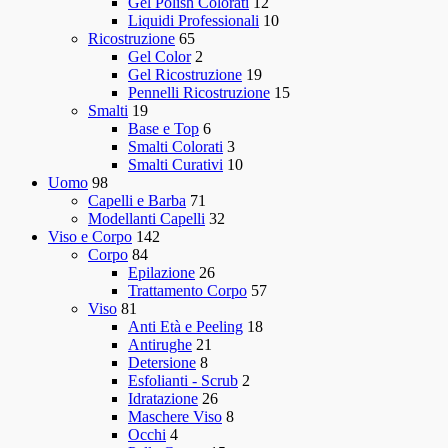
Gel Polish Colorati
12
Liquidi Professionali
10
Ricostruzione
65
Gel Color
2
Gel Ricostruzione
19
Pennelli Ricostruzione
15
Smalti
19
Base e Top
6
Smalti Colorati
3
Smalti Curativi
10
Uomo
98
Capelli e Barba
71
Modellanti Capelli
32
Viso e Corpo
142
Corpo
84
Epilazione
26
Trattamento Corpo
57
Viso
81
Anti Età e Peeling
18
Antirughe
21
Detersione
8
Esfolianti - Scrub
2
Idratazione
26
Maschere Viso
8
Occhi
4