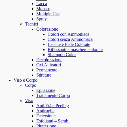
Lacca
Mousse
Multiple Use
Spray
Tecnici
Colorazione
Colori con Ammoniaca
Colori senza Ammoniaca
Lacche e Fiale Colorate
Riflessanti e maschere colorate
Shampoo Color
Decolorazione
Oxi Attivatori
Permanente
Stirature
Viso e Corpo
Corpo
Epilazione
Trattamento Corpo
Viso
Anti Età e Peeling
Antirughe
Detersione
Esfolianti – Scrub
Idratazione