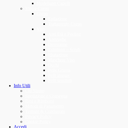
Modellanti Capelli
Viso e Corpo
Corpo
Epilazione
Trattamento Corpo
Viso
Anti Età e Peeling
Antirughe
Detersione
Esfolianti – Scrub
Idratazione
Maschere Viso
Occhi
Pelle Grassa
Pelli Impure
Pelli sensibili
Info Utili
Chi Siamo
Spedizione e Consegna
Resi e Rimborsi
Metodi di Pagamento
Termini & Condizioni
Privacy Policy
Cookie Policy
Accedi