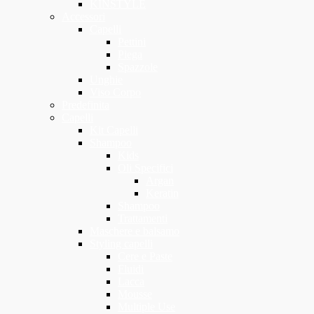
KINSTYLE
Accessori
Capelli
Pettini
Piega
Spazzole
Unghie
Viso Corpo
Predefinita
Capelli
Kit Capelli
Shampoo
Kids
Oli Specifici
Argan
Keratin
Shampoo
Trattamenti
Maschere e balsamo
Styling capelli
Cere e Paste
Fluidi
Lacca
Mousse
Multiple Use