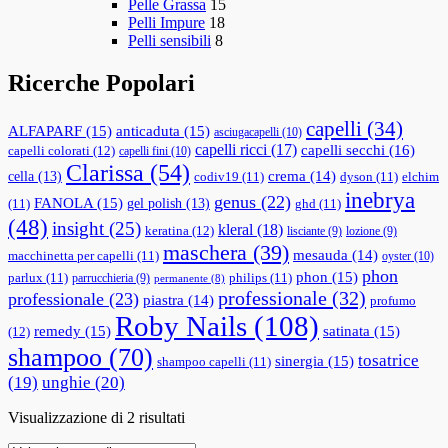
Pelle Grassa
15
Pelli Impure
18
Pelli sensibili
8
Ricerche Popolari
capelli
(34)
ALFAPARF
(15)
anticaduta
(15)
asciugacapelli
(10)
capelli ricci
(17)
capelli secchi
(16)
capelli colorati
(12)
capelli fini
(10)
Clarissa
(54)
cella
(13)
crema
(14)
codiv19
(11)
dyson
(11)
elchim
inebrya
genus
(22)
FANOLA
(15)
gel polish
(13)
(11)
ghd
(11)
(48)
insight
(25)
kleral
(18)
keratina
(12)
lisciante
(9)
lozione
(9)
maschera
(39)
mesauda
(14)
macchinetta per capelli
(11)
oyster
(10)
phon
phon
(15)
parlux
(11)
philips
(11)
parrucchieria
(9)
permanente
(8)
professionale
(32)
professionale
(23)
piastra
(14)
profumo
Roby Nails
(108)
remedy
(15)
satinata
(15)
(12)
shampoo
(70)
tosatrice
sinergia
(15)
shampoo capelli
(11)
(19)
unghie
(20)
Valutazione
Visualizzazione di 2 risultati
media