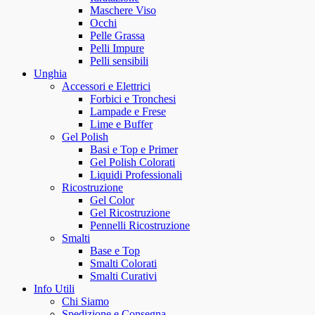
Maschere Viso
Occhi
Pelle Grassa
Pelli Impure
Pelli sensibili
Unghia
Accessori e Elettrici
Forbici e Tronchesi
Lampade e Frese
Lime e Buffer
Gel Polish
Basi e Top e Primer
Gel Polish Colorati
Liquidi Professionali
Ricostruzione
Gel Color
Gel Ricostruzione
Pennelli Ricostruzione
Smalti
Base e Top
Smalti Colorati
Smalti Curativi
Info Utili
Chi Siamo
Spedizione e Consegna