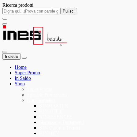
Ricerca prodotti
Pulisci
Indietro
Home
Super Promo
In Saldo
Shop
Super Promo
Speciale Promozioni
Kin Cosmetics
KINMASTER
KINACTIF
KINESSENCES
Shampoo e Trattamenti
KIN Colori e Tecnici
KINMEN