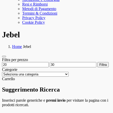
Resi e Rimborsi
Metodi di Pagamento
Termini & Condizioni
Privacy Policy
Cookie Policy
Jebel
Home
Jebel
Filtra per prezzo
Prezzo
Prezzo
Filtra
Min
Max
Categorie
Carrello
Suggerimento Ricerca
Inserisci parole generiche e
premi invio
per visitare la pagina con i
prodotti ricercati.