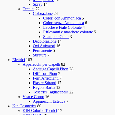
Spray
14
Tecnici
72
Colorazione
24
Colori con Ammoniaca
5
Colori senza Ammoniaca
6
Lacche e Fiale Colorate
4
Riflessanti e maschere colorate
5
Shampoo Color
3
Decolorazione
14
Oxi Attivatori
16
Permanente
5
Stirature
7
Elettrici
103
Apparecchi per Capelli
82
Asciuga Capelli Phon
28
Diffusori Phon
7
Ferri Arriccianti
7
Piastre Stiranti
17
Regola Barba
13
Tosatrici Tagliacapelli
22
Viso e Corpo
16
Apparecchi Estetica
7
Kin Cosmetics
80
KIN Colori e Tecnici
17