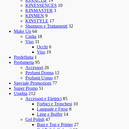
KINACTIF
19
KINESSENCES
10
KINMASTER
3
KINMEN
9
KINSTYLE
17
Shampoo e Trattamenti
32
Make Up
64
Ciglia
18
Viso
31
Occhi
6
Viso
19
Predefinita
1
Profumeria
95
Accessori
26
Profumi Donna
12
Profumi Uomo
17
Speciale Promozioni
77
Super Promo
51
Unghia
212
Accessori e Elettrici
85
Forbici e Tronchesi
10
Lampade e Frese
8
Lime e Buffer
14
Gel Polish
47
Basi e Top e Primer
27