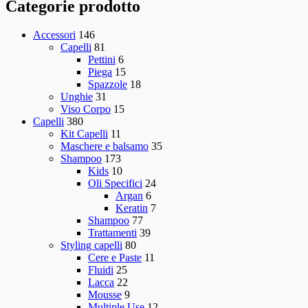
Categorie prodotto
Accessori
146
Capelli
81
Pettini
6
Piega
15
Spazzole
18
Unghie
31
Viso Corpo
15
Capelli
380
Kit Capelli
11
Maschere e balsamo
35
Shampoo
173
Kids
10
Oli Specifici
24
Argan
6
Keratin
7
Shampoo
77
Trattamenti
39
Styling capelli
80
Cere e Paste
11
Fluidi
25
Lacca
22
Mousse
9
Multiple Use
12