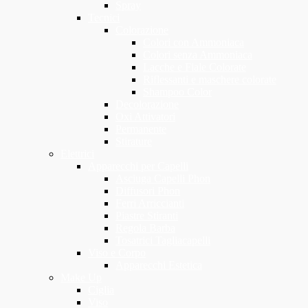
Spray
Tecnici
Colorazione
Colori con Ammoniaca
Colori senza Ammoniaca
Lacche e Fiale Colorate
Riflessanti e maschere colorate
Shampoo Color
Decolorazione
Oxi Attivatori
Permanente
Stirature
Elettrici
Apparecchi per Capelli
Asciuga Capelli Phon
Diffusori Phon
Ferri Arriccianti
Piastre Stiranti
Regola Barba
Tosatrici Tagliacapelli
Viso e Corpo
Apparecchi Estetica
Make Up
Ciglia
Viso