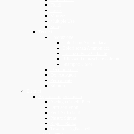
Fluidi
Lacca
Mousse
Multiple Use
Spray
Tecnici
Colorazione
Colori con Ammoniaca
Colori senza Ammoniaca
Lacche e Fiale Colorate
Riflessanti e maschere colorate
Shampoo Color
Decolorazione
Oxi Attivatori
Permanente
Stirature
Elettrici
Apparecchi per Capelli
Asciuga Capelli Phon
Diffusori Phon
Ferri Arriccianti
Piastre Stiranti
Regola Barba
Tosatrici Tagliacapelli