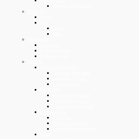
Viso e Corpo
Apparecchi Estetica
Make Up
Ciglia
Viso
Occhi
Viso
Profumeria
Accessori
Profumi Donna
Profumi Uomo
Unghia
Accessori e Elettrici
Forbici e Tronchesi
Lampade e Frese
Lime e Buffer
Gel Polish
Basi e Top e Primer
Gel Polish Colorati
Liquidi Professionali
Ricostruzione
Gel Color
Gel Ricostruzione
Pennelli Ricostruzione
Smalti