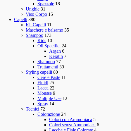
Spazzole
18
Unghie
31
Viso Corpo
15
Capelli
380
Kit Capelli
11
Maschere e balsamo
35
Shampoo
173
Kids
10
Oli Specifici
24
Argan
6
Keratin
7
Shampoo
77
Trattamenti
39
Styling capelli
80
Cere e Paste
11
Fluidi
25
Lacca
22
Mousse
9
Multiple Use
12
Spray
14
Tecnici
72
Colorazione
24
Colori con Ammoniaca
5
Colori senza Ammoniaca
6
Lacche e Fiale Colorate
4