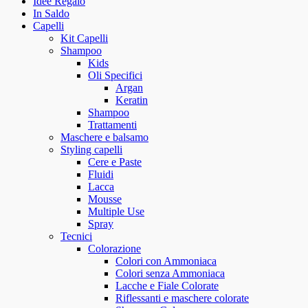
Idee Regalo
In Saldo
Capelli
Kit Capelli
Shampoo
Kids
Oli Specifici
Argan
Keratin
Shampoo
Trattamenti
Maschere e balsamo
Styling capelli
Cere e Paste
Fluidi
Lacca
Mousse
Multiple Use
Spray
Tecnici
Colorazione
Colori con Ammoniaca
Colori senza Ammoniaca
Lacche e Fiale Colorate
Riflessanti e maschere colorate