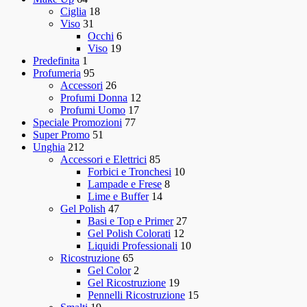
Ciglia
18
Viso
31
Occhi
6
Viso
19
Predefinita
1
Profumeria
95
Accessori
26
Profumi Donna
12
Profumi Uomo
17
Speciale Promozioni
77
Super Promo
51
Unghia
212
Accessori e Elettrici
85
Forbici e Tronchesi
10
Lampade e Frese
8
Lime e Buffer
14
Gel Polish
47
Basi e Top e Primer
27
Gel Polish Colorati
12
Liquidi Professionali
10
Ricostruzione
65
Gel Color
2
Gel Ricostruzione
19
Pennelli Ricostruzione
15