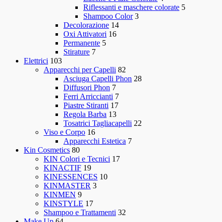
Riflessanti e maschere colorate
5
Shampoo Color
3
Decolorazione
14
Oxi Attivatori
16
Permanente
5
Stirature
7
Elettrici
103
Apparecchi per Capelli
82
Asciuga Capelli Phon
28
Diffusori Phon
7
Ferri Arriccianti
7
Piastre Stiranti
17
Regola Barba
13
Tosatrici Tagliacapelli
22
Viso e Corpo
16
Apparecchi Estetica
7
Kin Cosmetics
80
KIN Colori e Tecnici
17
KINACTIF
19
KINESSENCES
10
KINMASTER
3
KINMEN
9
KINSTYLE
17
Shampoo e Trattamenti
32
Make Up
64