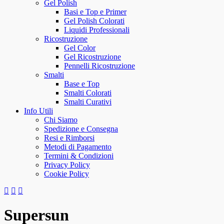
Gel Polish
Basi e Top e Primer
Gel Polish Colorati
Liquidi Professionali
Ricostruzione
Gel Color
Gel Ricostruzione
Pennelli Ricostruzione
Smalti
Base e Top
Smalti Colorati
Smalti Curativi
Info Utili
Chi Siamo
Spedizione e Consegna
Resi e Rimborsi
Metodi di Pagamento
Termini & Condizioni
Privacy Policy
Cookie Policy
Supersun