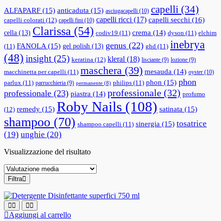
capelli
(34)
ALFAPARF
(15)
anticaduta
(15)
asciugacapelli
(10)
capelli ricci
(17)
capelli secchi
(16)
capelli colorati
(12)
capelli fini
(10)
Clarissa
(54)
cella
(13)
crema
(14)
codiv19
(11)
dyson
(11)
elchim
inebrya
genus
(22)
FANOLA
(15)
gel polish
(13)
(11)
ghd
(11)
(48)
insight
(25)
kleral
(18)
keratina
(12)
lisciante
(9)
lozione
(9)
maschera
(39)
mesauda
(14)
macchinetta per capelli
(11)
oyster
(10)
phon
phon
(15)
parlux
(11)
philips
(11)
parrucchieria
(9)
permanente
(8)
professionale
(32)
professionale
(23)
piastra
(14)
profumo
Roby Nails
(108)
remedy
(15)
satinata
(15)
(12)
shampoo
(70)
tosatrice
sinergia
(15)
shampoo capelli
(11)
(19)
unghie
(20)
Visualizzazione del risultato
Filtra
Aggiungi al carrello