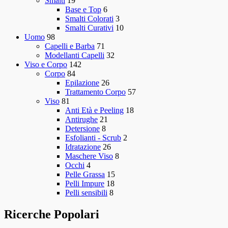
Smalti
19
Base e Top
6
Smalti Colorati
3
Smalti Curativi
10
Uomo
98
Capelli e Barba
71
Modellanti Capelli
32
Viso e Corpo
142
Corpo
84
Epilazione
26
Trattamento Corpo
57
Viso
81
Anti Età e Peeling
18
Antirughe
21
Detersione
8
Esfolianti - Scrub
2
Idratazione
26
Maschere Viso
8
Occhi
4
Pelle Grassa
15
Pelli Impure
18
Pelli sensibili
8
Ricerche Popolari