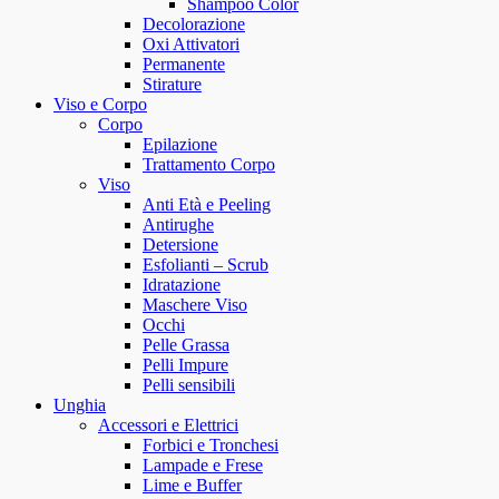
Shampoo Color
Decolorazione
Oxi Attivatori
Permanente
Stirature
Viso e Corpo
Corpo
Epilazione
Trattamento Corpo
Viso
Anti Età e Peeling
Antirughe
Detersione
Esfolianti – Scrub
Idratazione
Maschere Viso
Occhi
Pelle Grassa
Pelli Impure
Pelli sensibili
Unghia
Accessori e Elettrici
Forbici e Tronchesi
Lampade e Frese
Lime e Buffer