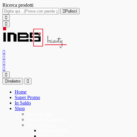
Ricerca prodotti
Pulisci
Indietro
Home
Super Promo
In Saldo
Shop
Super Promo
Speciale Promozioni
Kin Cosmetics
KINMASTER
KINACTIF