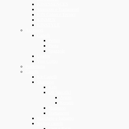
KINESSENCES
Shampoo e Trattamenti
KIN Colori e Tecnici
KINMEN
KINSTYLE
Accessori
Capelli
Pettini
Piega
Spazzole
Unghie
Viso Corpo
Predefinita
Capelli
Kit Capelli
Shampoo
Kids
Oli Specifici
Argan
Keratin
Shampoo
Trattamenti
Maschere e balsamo
Styling capelli
Cere e Paste