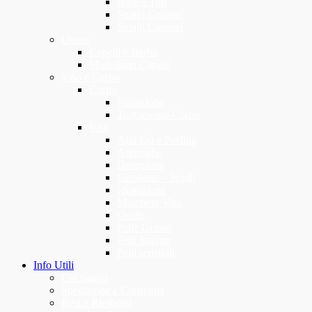
Base e Top
Smalti Colorati
Smalti Curativi
Uomo
Capelli e Barba
Modellanti Capelli
Viso e Corpo
Corpo
Epilazione
Trattamento Corpo
Viso
Anti Età e Peeling
Antirughe
Detersione
Esfolianti – Scrub
Idratazione
Maschere Viso
Occhi
Pelle Grassa
Pelli Impure
Pelli sensibili
Info Utili
Chi Siamo
Spedizione e Consegna
Resi e Rimborsi