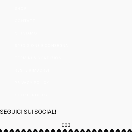
SHOP
CONTATTI
CHI SIAMO
SPEDIZIONE E CONSEGNA
TERMINI & CONDIZIONI
RESI E RIMBORSI
PRIVACY POLICY
COOKIE POLICY
SEGUICI SUI SOCIAL!