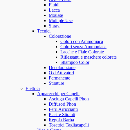
Fluidi
Lacca
Mousse
Multiple Use
Spray
Tecnici
Colorazione
Colori con Ammoniaca
Colori senza Ammoniaca
Lacche e Fiale Colorate
Riflessanti e maschere colorate
Shampoo Color
Decolorazione
Oxi Attivatori
Permanente
Stirature
Elettrici
Apparecchi per Capelli
Asciuga Capelli Phon
Diffusori Phon
Ferri Arriccianti
Piastre Stiranti
Regola Barba
Tosatrici Tagliacapelli