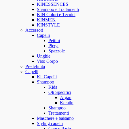
KINESSENCES
Shampoo e Trattamenti
KIN Colori e Tecnici
KINMEN
KINSTYLE
Accessori
Capelli
Pettini
Piega
Spazzole
Unghie
Viso Corpo
Predefinita
Capelli
Kit Capelli
Shampoo
Kids
Oli Specifici
Argan
Keratin
Shampoo
Trattamenti
Maschere e balsamo
Styling capelli
Cere e Paste