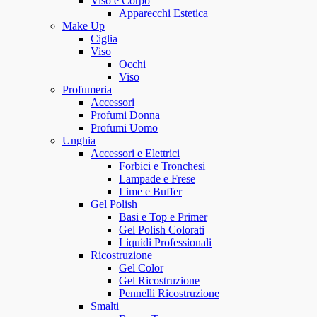
Viso e Corpo
Apparecchi Estetica
Make Up
Ciglia
Viso
Occhi
Viso
Profumeria
Accessori
Profumi Donna
Profumi Uomo
Unghia
Accessori e Elettrici
Forbici e Tronchesi
Lampade e Frese
Lime e Buffer
Gel Polish
Basi e Top e Primer
Gel Polish Colorati
Liquidi Professionali
Ricostruzione
Gel Color
Gel Ricostruzione
Pennelli Ricostruzione
Smalti