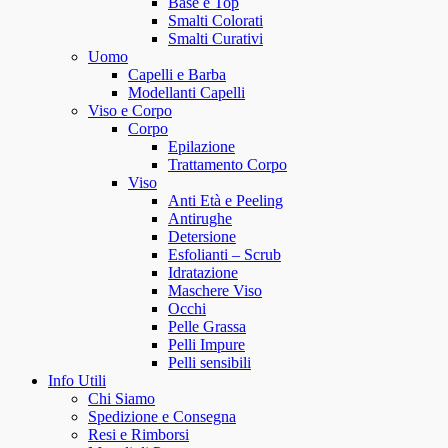
Base e Top
Smalti Colorati
Smalti Curativi
Uomo
Capelli e Barba
Modellanti Capelli
Viso e Corpo
Corpo
Epilazione
Trattamento Corpo
Viso
Anti Età e Peeling
Antirughe
Detersione
Esfolianti – Scrub
Idratazione
Maschere Viso
Occhi
Pelle Grassa
Pelli Impure
Pelli sensibili
Info Utili
Chi Siamo
Spedizione e Consegna
Resi e Rimborsi