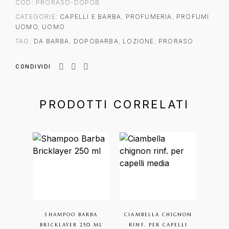
COD:
PRORASO-DOPOB
CATEGORIE:
CAPELLI E BARBA
,
PROFUMERIA
,
PROFUMI
UOMO
,
UOMO
TAG:
DA BARBA
,
DOPOBARBA
,
LOZIONE
,
PRORASO
CONDIVIDI
PRODOTTI CORRELATI
SHAMPOO BARBA
CIAMBELLA CHIGNON
DA
BRICKLAYER 250 ML
RINF. PER CAPELLI