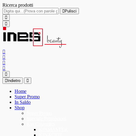
Ricerca prodotti
Pulisci
Indietro
Home
Super Promo
In Saldo
Shop
Super Promo
Speciale Promozioni
Kin Cosmetics
KINMASTER
KINACTIF