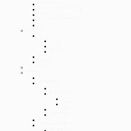
KINESSENCES
Shampoo e Trattamenti
KIN Colori e Tecnici
KINMEN
KINSTYLE
Accessori
Capelli
Pettini
Piega
Spazzole
Unghie
Viso Corpo
Predefinita
Capelli
Kit Capelli
Shampoo
Kids
Oli Specifici
Argan
Keratin
Shampoo
Trattamenti
Maschere e balsamo
Styling capelli
Cere e Paste