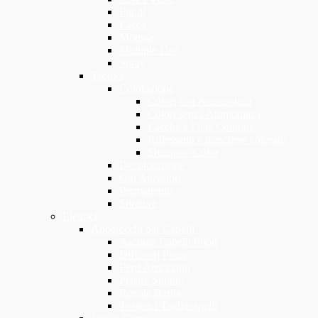
Fluidi
Lacca
Mousse
Multiple Use
Spray
Tecnici
Colorazione
Colori con Ammoniaca
Colori senza Ammoniaca
Lacche e Fiale Colorate
Riflessanti e maschere colorate
Shampoo Color
Decolorazione
Oxi Attivatori
Permanente
Stirature
Elettrici
Apparecchi per Capelli
Asciuga Capelli Phon
Diffusori Phon
Ferri Arriccianti
Piastre Stiranti
Regola Barba
Tosatrici Tagliacapelli