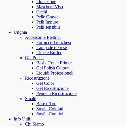
Idratazione
Maschere Viso
Occhi
Pelle Grassa
Pelli Impure
Pelli sensibili
Unghia
Accessori e Elettrici
Forbici e Tronchesi
Lampade e Frese
Lime e Buffer
Gel Polish
Basi e Top e Primer
Gel Polish Colorati
Liquidi Professionali
Ricostruzione
Gel Color
Gel Ricostruzione
Pennelli Ricostruzione
Smalti
Base e Top
Smalti Colorati
Smalti Curativi
Info Utili
Chi Siamo