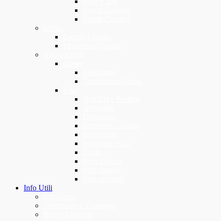
Base e Top
Smalti Colorati
Smalti Curativi
Uomo
Capelli e Barba
Modellanti Capelli
Viso e Corpo
Corpo
Epilazione
Trattamento Corpo
Viso
Anti Età e Peeling
Antirughe
Detersione
Esfolianti – Scrub
Idratazione
Maschere Viso
Occhi
Pelle Grassa
Pelli Impure
Pelli sensibili
Info Utili
Chi Siamo
Spedizione e Consegna
Resi e Rimborsi