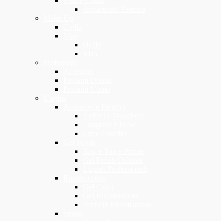
Viso e Corpo
Apparecchi Estetica
Make Up
Ciglia
Viso
Occhi
Viso
Profumeria
Accessori
Profumi Donna
Profumi Uomo
Unghia
Accessori e Elettrici
Forbici e Tronchesi
Lampade e Frese
Lime e Buffer
Gel Polish
Basi e Top e Primer
Gel Polish Colorati
Liquidi Professionali
Ricostruzione
Gel Color
Gel Ricostruzione
Pennelli Ricostruzione
Smalti