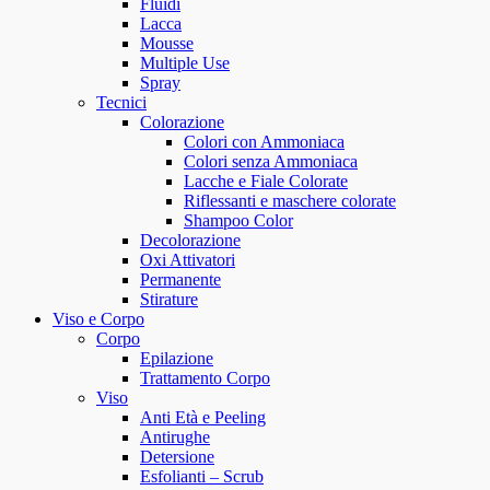
Fluidi
Lacca
Mousse
Multiple Use
Spray
Tecnici
Colorazione
Colori con Ammoniaca
Colori senza Ammoniaca
Lacche e Fiale Colorate
Riflessanti e maschere colorate
Shampoo Color
Decolorazione
Oxi Attivatori
Permanente
Stirature
Viso e Corpo
Corpo
Epilazione
Trattamento Corpo
Viso
Anti Età e Peeling
Antirughe
Detersione
Esfolianti – Scrub