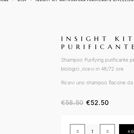
HOME
SHOP
INSIGHT KIT ANTIFORFORA PURIFICANTE SH+LOZION
INSIGHT KI
PURIFICANT
Shampoo Purifying purificante per
biologici ,ricevi in 48/72 ore
Ricevi uno shampoo flacone da 
€
58.50
€
52.50
AG