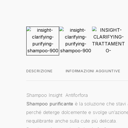
DESCRIZIONE
INFORMAZIONI AGGIUNTIVE
Shampoo Insight Antiforfora
Shampoo purificante
è la soluzione che stavi
perché deterge dolcemente e svolge un’azione
riequilibrante anche sulla cute più delicata.