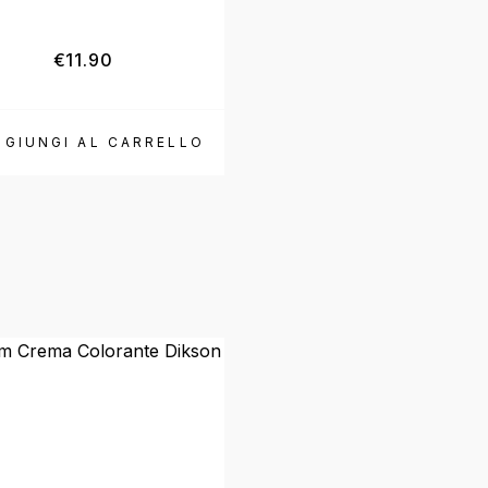
€
11.90
€
52.50
€
46.50
GGIUNGI AL CARRELLO
AGGIUNGI AL CARR