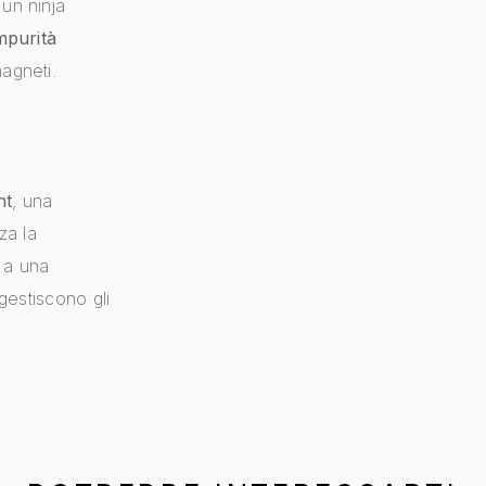
un ninja
mpurità
agneti.
ht
, una
za la
 a una
 gestiscono gli