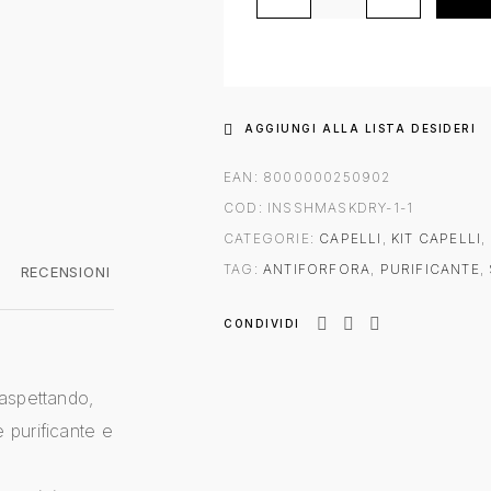
AGGIUNGI ALLA LISTA DESIDERI
EAN:
8000000250902
COD:
INSSHMASKDRY-1-1
CATEGORIE:
CAPELLI
,
KIT CAPELLI
,
TAG:
ANTIFORFORA
,
PURIFICANTE
,
RECENSIONI
CONDIVIDI
 aspettando,
 purificante e