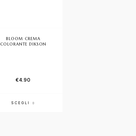
BLOOM CREMA
EASY TECH VERSUM TI
COLORANTE DIKSON
PER CAPELLI 100 M
Valutat
€
4.90
€
7.80
SCEGLI
SCEGLI