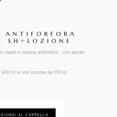
E
T ANTIFORFORA
E SH+LOZIONE
 capelli e lozione antiforfora , con estratti
900 ml. e una Lozione da 100 ml.
GIUNGI AL CARRELLO