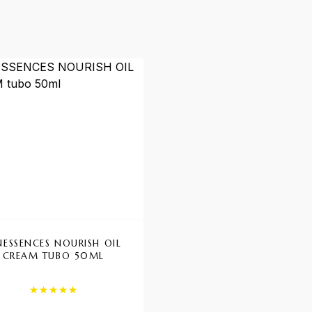
-11%
NESSENCES NOURISH OIL
KIT INSIGHT DAMAG
CREAM TUBO 50ML
HAIR SH+MASK
Valutato
5.00
su 5