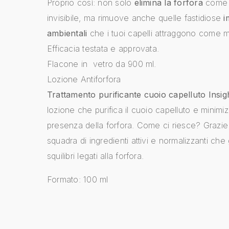
Proprio così: non solo
elimina la forfora
come 
invisibile, ma rimuove anche quelle fastidiose
i
ambientali
che i tuoi capelli attraggono come m
Efficacia testata e approvata.
Flacone in vetro da 900 ml.
Lozione Antiforfora
Trattamento purificante cuoio capelluto Insig
lozione che purifica il cuoio capelluto e minimiz
presenza della forfora. Come ci riesce? Grazie
squadra di ingredienti attivi e normalizzanti che
squilibri legati alla forfora.
Formato:
100 ml