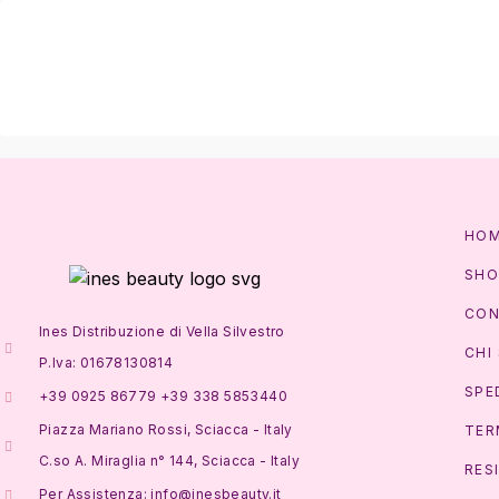
HO
SHO
CON
Ines Distribuzione di Vella Silvestro
CHI
P.Iva: 01678130814
SPE
+39 0925 86779 +39 338 5853440
Piazza Mariano Rossi, Sciacca - Italy
TER
C.so A. Miraglia n° 144, Sciacca - Italy
RES
Per Assistenza: info@inesbeauty.it