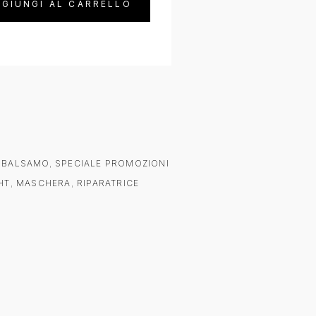
GIUNGI AL CARRELLO
 BALSAMO
,
SPECIALE PROMOZIONI
HT
,
MASCHERA
,
RIPARATRICE