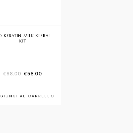
O KERATIN MILK KLERAL
HAIRON PIASTRA PE
KIT
CAPELLI EUPHORIA 2
Valutat
€
98.00
€
58.00
€
72.00
GIUNGI AL CARRELLO
AGGIUNGI AL CARR