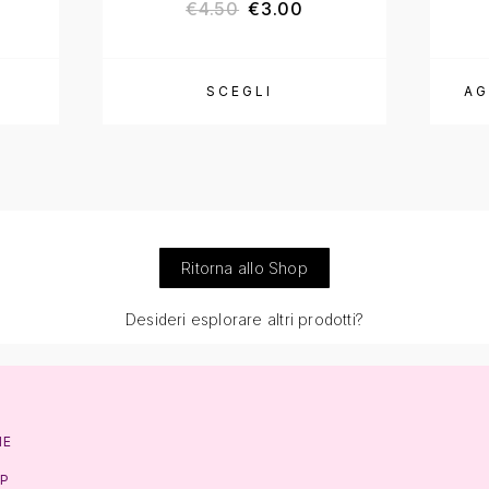
€
4.50
€
3.00
SCEGLI
AG
Ritorna allo Shop
Desideri esplorare altri prodotti?
ME
P