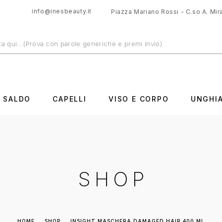
info@inesbeauty.it
Piazza Mariano Rossi - C.so A. Mira
N SALDO
CAPELLI
VISO E CORPO
UNGHI
SHOP
HOME
SHOP
INSIGHT MASCHERA DAMAGED HAIR 400 ML