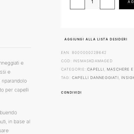
AG
AGGIUNGI ALLA LISTA DESIDERI
EAN:
8000000228642
COD:
INSMASKDAMAGED
nneggiati e
CATEGORIE:
CAPELLI
,
MASCHERE E
assi e
TAG:
CAPELLI DANNEGGIATI
,
INSIG
, riparandolo
to per capelli
CONDIVIDI
ribuendo
ti, in base al
uare