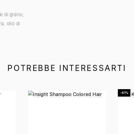
e di grano,
a, olio di
POTREBBE INTERESSARTI
-41%