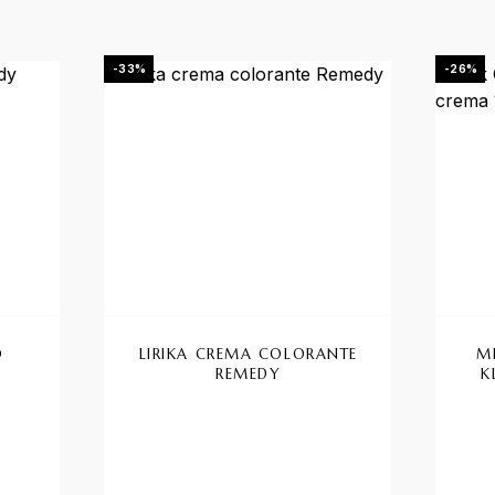
-33%
-26%
O
LIRIKA CREMA COLORANTE
M
REMEDY
K
.00
su 5