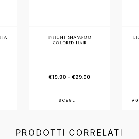
NTA
INSIGHT SHAMPOO
BI
COLORED HAIR
o
5.00
su 5
€
19.90
-
€
29.90
SCEGLI
AG
PRODOTTI CORRELATI