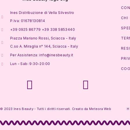
CON
Ines Distribuzione di Vella Silvestro
CHI
P.Iva: 01678130814
SPE
+39 0925 86779 +39 338 5853440
Piazza Mariano Rossi, Sciacca - Italy
TER
C.so A. Miraglia n° 144, Sciacca - Italy
RES
Per Assistenza: info@inesbeauty.it
PRI
Lun - Sab: 9:30-20:00
COO
© 2023 Ines Beauty - Tutti i diritti riservati. Creato da
Meteora Web
H